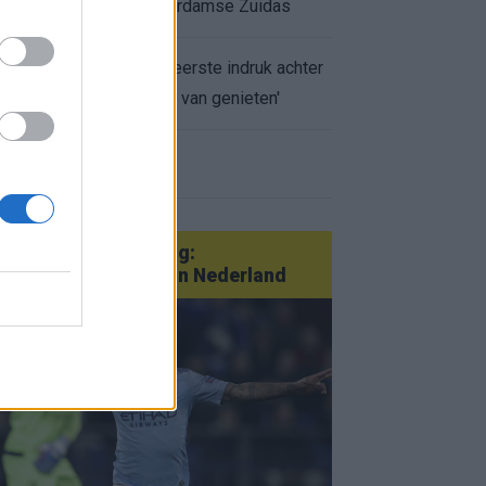
appartement op Amsterdamse Zuidas
Marcos Leonardo laat eerste indruk achter
bij Ajax: 'Hier gaan fans van genieten'
r nieuws
an Götze tot Sterling:
tatementtransfers in Nederland