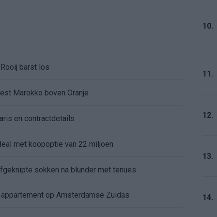
10.
Rooij barst los
11.
kiest Marokko boven Oranje
12.
aris en contractdetails
rdeal met koopoptie van 22 miljoen
13.
 afgeknipte sokken na blunder met tenues
e appartement op Amsterdamse Zuidas
14.