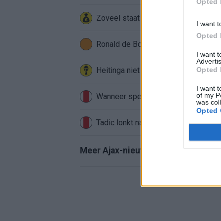
Opted 
Zoveel staat er financieel op het sp
I want t
Opted 
Ronald de Boer noemt Reiziger als
I want 
Advertis
Heitinga niet langer alleen: Argentij
Opted 
I want t
of my P
Wanneer speelt Ajax in de Conferenc
was col
Opted 
Tadic lonkt naar verrassende Erediv
Meer Ajax-nieuws