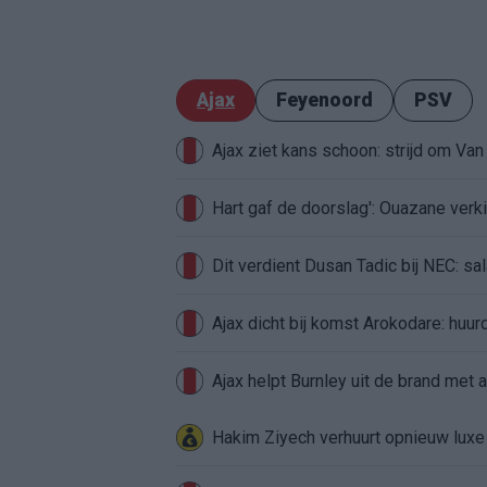
Ajax
Feyenoord
PSV
Ajax ziet kans schoon: strijd om Van 
Hart gaf de doorslag': Ouazane ver
Dit verdient Dusan Tadic bij NEC: sal
Ajax dicht bij komst Arokodare: huu
Ajax helpt Burnley uit de brand met
Hakim Ziyech verhuurt opnieuw lux