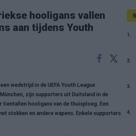
riekse hooligans vallen
N
s aan tijdens Youth
1.
2.
 een wedstrijd in de UEFA Youth League
3.
München, zijn supporters uit Duitsland in de
r tientallen hooligans van de thuisploeg. Een
4.
et stokken en andere wapens. Enkele supporters