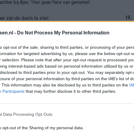
chter bij Ajax: 'Hier gaan fans van genieten'
15.
r zijn de duels te zien
tsen.nl -
Do Not Process My Personal Information
ermarkt blijft cruciaal
16.
to opt-out of the sale, sharing to third parties, or processing of your per
ft Europese geschiedenis
formation for targeted advertising by us, please use the below opt-out s
r selection. Please note that after your opt-out request is processed y
en begint in de basis bij FC Barcelona
eing interest-based ads based on personal information utilized by us or
17.
disclosed to third parties prior to your opt-out. You may separately opt-
losure of your personal information by third parties on the IAB’s list of
alent Abdellah Ouazane met Lionel Messi
. This information may also be disclosed by us to third parties on the
IA
Participants
that may further disclose it to other third parties.
de ronde na ruime zege op Vojvodina
18.
voelens naar Ajax - Vojvodina
l Data Processing Opt Outs
o opt-out of the Sharing of my personal data.
ael van der Vaart en Sylvie Meis door de jaren heen
19.