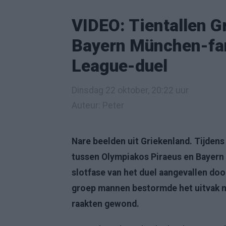
VIDEO: Tientallen G
Bayern München-fan
League-duel
Dinsdag 22 oktober, 20:22 uur
Auteur: Peter
Nare beelden uit Griekenland. Tijdens
tussen Olympiakos Piraeus en Bayern 
slotfase van het duel aangevallen doo
groep mannen bestormde het uitvak m
raakten gewond.