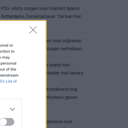
PSV-shirts zorgen voor hilariteit tijdens
Rotterdams Zomercarnaval: 'Dat kan hier
niet'
Feyenoord zet deur open voor miljoenen:
sonal or
Ueda en Hadj Moussa mogen vertrekken
ection to
ou may
 personal
Ajax helpt Burnley uit de brand met
out of the
afgeknipte sokken na blunder met tenues
 downstream
B’s List of
Feyenoord onder Van Bronckhorst nog
altijd ongeslagen: nieuwkomers geven
hoop
Hakim Ziyech verhuurt opnieuw luxe