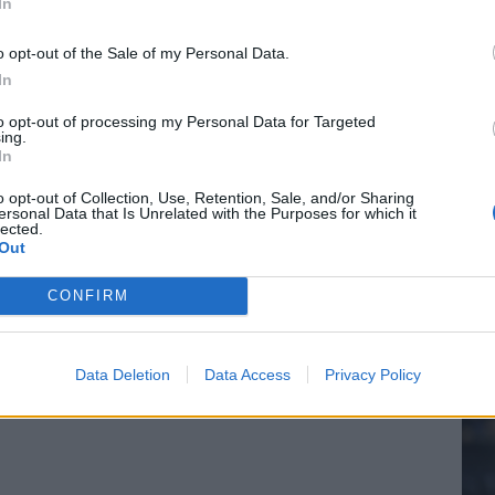
In
el voor Ajax en FC Twente in Europa
o opt-out of the Sale of my Personal Data.
In
20.
 bondscoach: "Kampioen met Jong Ajax"
to opt-out of processing my Personal Data for Targeted
ing.
n schrijft geschiedenis met rode kaart in WK-finale
In
Mee
o opt-out of Collection, Use, Retention, Sale, and/or Sharing
ersonal Data that Is Unrelated with the Purposes for which it
e League? Dit zijn de belangrijke data
lected.
Out
V
isie-terugkeer: NEC onderzoekt komst van Ajax-icoon
s
CONFIRM
Data Deletion
Data Access
Privacy Policy