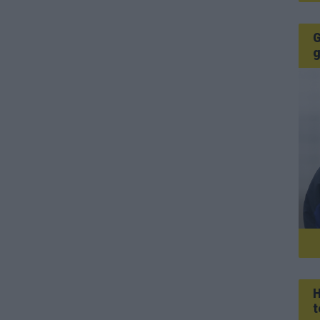
G
g
H
t