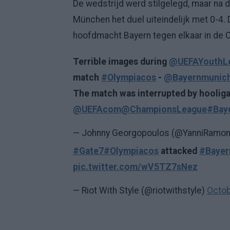
De wedstrijd werd stilgelegd, maar na d
München het duel uiteindelijk met 0-4
hoofdmacht Bayern tegen elkaar in de
Terrible images during
@UEFAYouthL
match
#Olympiacos
-
@Bayernmunic
The match was interrupted by hooliga
@UEFAcom
@ChampionsLeague
#Bay
— Johnny Georgopoulos (@YanniRamo
#Gate7
#Olympiacos
attacked
#Bayer
pic.twitter.com/wV5TZ7sNez
— Riot With Style (@riotwithstyle)
Octob