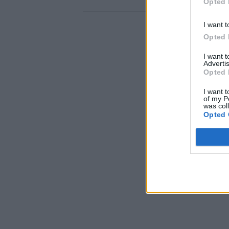
Opted 
I want t
Opted 
I want 
Advertis
Opted 
I want t
of my P
was col
Opted 