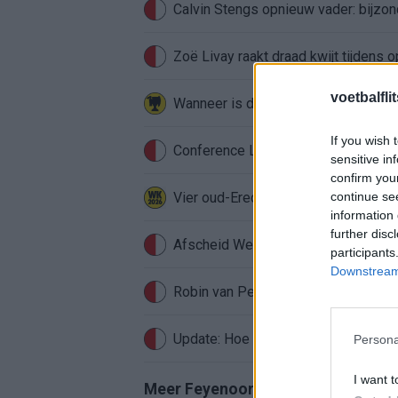
Calvin Stengs opnieuw vader: bijzo
Zoë Livay raakt draad kwijt tijdens
voetbalfli
If you wish 
Conference League-ophef: Hamrun u
sensitive in
confirm you
Vier oud-Eredivisionisten kunnen 
continue se
information 
further disc
Afscheid Wellenreuther roept iconi
participants
Downstream 
Robin van Persie zwijgt al veertig da
Update: Hoe gaat het nu met Roysto
Persona
I want t
Meer Feyenoord-nieuws