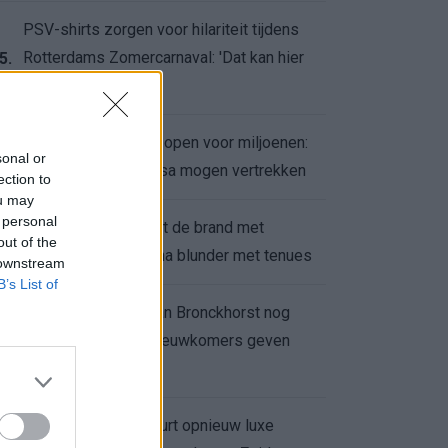
PSV-shirts zorgen voor hilariteit tijdens
Rotterdams Zomercarnaval: 'Dat kan hier
5.
niet'
Feyenoord zet deur open voor miljoenen:
6.
sonal or
Ueda en Hadj Moussa mogen vertrekken
ection to
ou may
 personal
Ajax helpt Burnley uit de brand met
7.
out of the
afgeknipte sokken na blunder met tenues
 downstream
B’s List of
Feyenoord onder Van Bronckhorst nog
altijd ongeslagen: nieuwkomers geven
8.
hoop
Hakim Ziyech verhuurt opnieuw luxe
9.