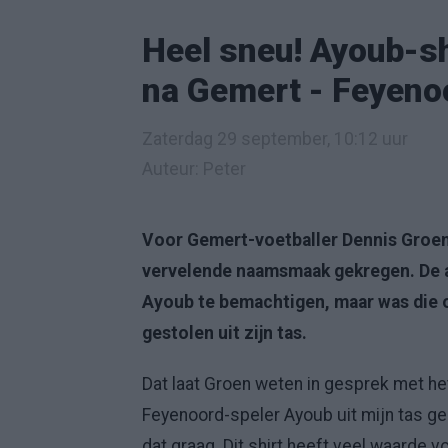
Heel sneu! Ayoub-sh
na Gemert - Feyeno
Zaterdag 29 september, 10:12 uur
Auteur: Peter
Voor Gemert-voetballer Dennis Groen
vervelende naamsmaak gekregen. De am
Ayoub te bemachtigen, maar was die o
gestolen uit zijn tas.
Dat laat Groen weten in gesprek met h
Feyenoord-speler Ayoub uit mijn tas ge
dat graag. Dit shirt heeft veel waarde v