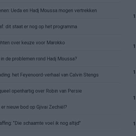
oenen: Ueda en Hadj Moussa mogen vertrekken
1
af: dit staat er nog op het programma
chten over keuze voor Marokko
1
d in de problemen rond Hadj Moussa?
1
nding: het Feyenoord-verhaal van Calvin Stengs
aqueel openhartig over Robin van Persie
1
t er nieuw bod op Gjivai Zechiël?
ffing: "Die schaamte voel ik nog altijd"
1