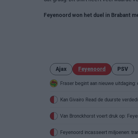
Feyenoord won het duel in Brabant m
Ajax
Feyenoord
PSV
Fraser begint aan nieuwe uitdaging
Van Bronckhorst voert druk op: Fey
Feyenoord incasseert miljoenen: tran