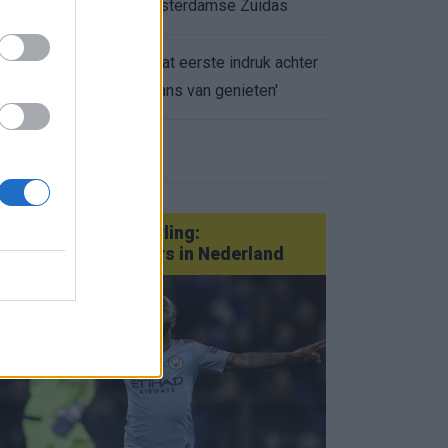
appartement op Amsterdamse Zuidas
Marcos Leonardo laat eerste indruk achter
0.
bij Ajax: 'Hier gaan fans van genieten'
eer nieuws
Van Götze tot Sterling:
statementtransfers in Nederland