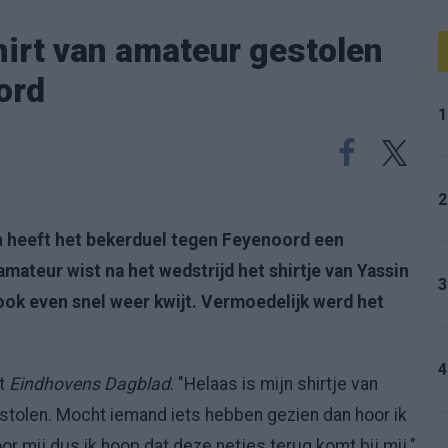
irt van amateur gestolen
ord
1
2
 heeft het bekerduel tegen Feyenoord een
ateur wist na het wedstrijd het shirtje van Yassin
3
ok even snel weer kwijt. Vermoedelijk werd het
4
et
Eindhovens Dagblad
. "Helaas is mijn shirtje van
stolen. Mocht iemand iets hebben gezien dan hoor ik
oor mij dus ik hoop dat deze netjes terug komt bij mij."