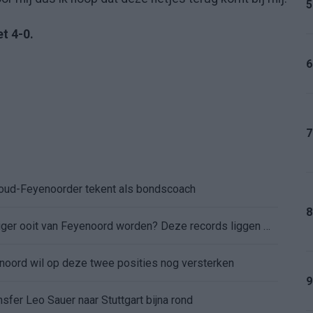
5
et 4-0.
6
7
: oud-Feyenoorder tekent als bondscoach
8
Kan Givairo Read de duurste verdediger ooit van Feyenoord worden? Deze records liggen binnen bereik
enoord wil op deze twee posities nog versterken
9
sfer Leo Sauer naar Stuttgart bijna rond