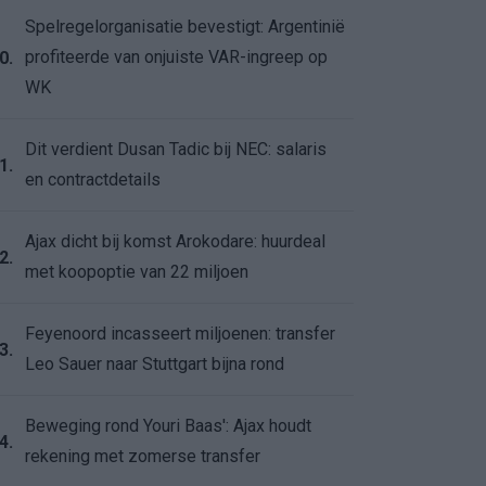
Spelregelorganisatie bevestigt: Argentinië
profiteerde van onjuiste VAR-ingreep op
0.
WK
Dit verdient Dusan Tadic bij NEC: salaris
1.
en contractdetails
Ajax dicht bij komst Arokodare: huurdeal
2.
met koopoptie van 22 miljoen
Feyenoord incasseert miljoenen: transfer
3.
Leo Sauer naar Stuttgart bijna rond
Beweging rond Youri Baas': Ajax houdt
4.
rekening met zomerse transfer