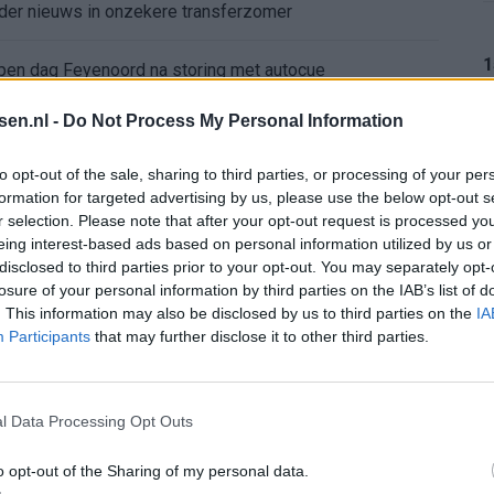
nder nieuws in onzekere transferzomer
1
 open dag Feyenoord na storing met autocue
tsen.nl -
Do Not Process My Personal Information
Wanneer is de loting voor de Champions League? PSV en Feyenoord weten dan hun tegenstanders
1
to opt-out of the sale, sharing to third parties, or processing of your per
itgeschakeld na omstreden strafschop zonder VAR
formation for targeted advertising by us, please use the below opt-out s
r selection. Please note that after your opt-out request is processed y
wereldkampioen worden
eing interest-based ads based on personal information utilized by us or
1
disclosed to third parties prior to your opt-out. You may separately opt-
losure of your personal information by third parties on the IAB’s list of
sch Ajax-moment weer in herinnering
. This information may also be disclosed by us to third parties on the
IA
Participants
that may further disclose it to other third parties.
gen: waarom blijft het zo stil?
1
n Drenthe
l Data Processing Opt Outs
o opt-out of the Sharing of my personal data.
1