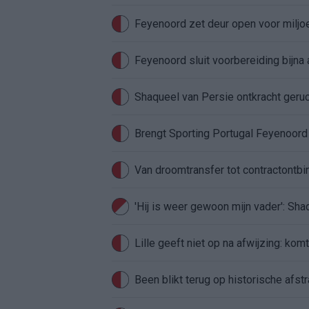
Feyenoord zet deur open voor milj
Feyenoord sluit voorbereiding bijna 
Shaqueel van Persie ontkracht geru
Brengt Sporting Portugal Feyenoor
Van droomtransfer tot contractontbi
'Hij is weer gewoon mijn vader': Sh
Lille geeft niet op na afwijzing: kom
Been blikt terug op historische afstra