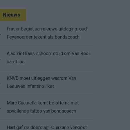
Nieuws
Fraser begint aan nieuwe uitdaging: oud-
.
Feyenoorder tekent als bondscoach
Ajax ziet kans schoon: strijd om Van Rooij
.
barst los
KNVB moet uitleggen waarom Van
.
Leeuwen Infantino liket
Marc Cucurella komt belofte na met
.
opvallende tattoo van bondscoach
Hart gaf de doorslag': Ouazane verkiest