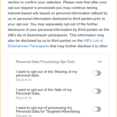
section to confirm your selection. Please note that after your
problemen rond Hadj Moussa?
opt-out request is processed you may continue seeing
interest-based ads based on personal information utilized by
Van droomtransfer tot contractontbinding: het
us or personal information disclosed to third parties prior to
Feyenoord-verhaal van Calvin Stengs
your opt-out. You may separately opt-out of the further
disclosure of your personal information by third parties on the
IAB’s list of downstream participants. This information may
'Hij is weer gewoon mijn vader': Shaqueel
also be disclosed by us to third parties on the
IAB’s List of
openhartig over Robin van Persie
Downstream Participants
that may further disclose it to other
third parties.
Lille geeft niet op na afwijzing: komt er nieuw
bod op Gjivai Zechiël?
Personal Data Processing Opt Outs
I want to opt-out of the Sharing of my
Been blikt terug op historische afstraffing: "Die
personal data.
schaamte voel ik nog altijd"
Opted In
I want to opt-out of the Sale of my
Calvin Stengs opnieuw vader: bijzonder nieuws in
Personal Data.
onzekere transferzomer
Opted In
I want to opt-out of processing my
Zoë Livay raakt draad kwijt tijdens open dag
Personal Data for Targeted Advertising.
Feyenoord na storing met autocue
Opted In