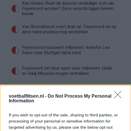
Kan Givairo Read de duurste verdediger ooit van
Feyenoord worden? Deze records liggen binnen
bereik
Van Bronckhorst voert druk op: Feyenoord wil op
deze twee posities nog versterken
Feyenoord incasseert miljoenen: transfer Leo
Sauer naar Stuttgart bijna rond
Feyenoord zet deur open voor miljoenen: Ueda
en Hadj Moussa mogen vertrekken
Feyenoord sluit voorbereiding bijna af: dit staat
er nog op het programma
voetbalflitsen.nl -
Do Not Process My Personal
Information
Shaqueel van Persie ontkracht geruchten over
keuze voor Marokko
If you wish to opt-out of the sale, sharing to third parties, or
processing of your personal or sensitive information for
targeted advertising by us, please use the below opt-out
Brengt Sporting Portugal Feyenoord in de