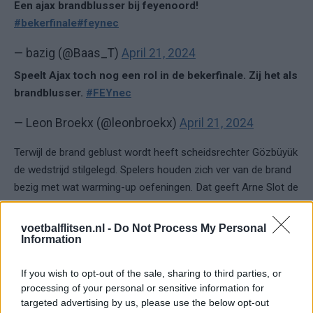
Een ajax brandblusser bij feyenoord!
#bekerfinale
#feynec
— bazig (@Baas_T)
April 21, 2024
Speelt Ajax toch nog een rol in de bekerfinale. Zij het als
brandblusser.
#FEYnec
— Leon Broekx (@leonbroekx)
April 21, 2024
Terwijl de brand geblust wordt heeft scheidsrechter Gözbüyük
de wedstrijd stilgelegd. Spelers houden zich ver van de brand
bezig met wat warming-up oefeningen. Dat geeft Arne Slot de
gelegenheid om de
adviezen van fans
te lezen.
voetbalflitsen.nl -
Do Not Process My Personal
Information
Ajax
Feyenoord
PSV
If you wish to opt-out of the sale, sharing to third parties, or
Fraser begint aan nieuwe uitdaging: oud-
Feyenoorder tekent als bondscoach
processing of your personal or sensitive information for
targeted advertising by us, please use the below opt-out