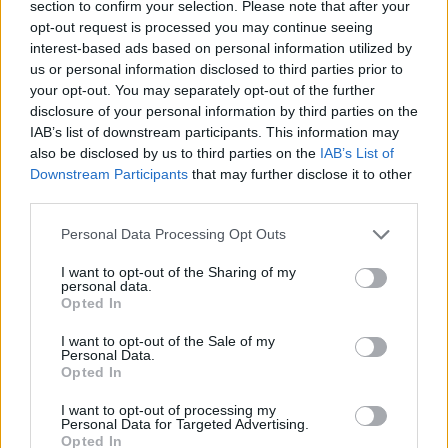
section to confirm your selection. Please note that after your
Kan Givairo Read de duurste verdediger ooit van
Feyenoord worden? Deze records liggen binnen
opt-out request is processed you may continue seeing
bereik
interest-based ads based on personal information utilized by
us or personal information disclosed to third parties prior to
Van Bronckhorst voert druk op: Feyenoord wil op
your opt-out. You may separately opt-out of the further
deze twee posities nog versterken
disclosure of your personal information by third parties on the
IAB’s list of downstream participants. This information may
also be disclosed by us to third parties on the
IAB’s List of
Feyenoord incasseert miljoenen: transfer Leo
Downstream Participants
that may further disclose it to other
Sauer naar Stuttgart bijna rond
third parties.
Feyenoord zet deur open voor miljoenen: Ueda
Personal Data Processing Opt Outs
en Hadj Moussa mogen vertrekken
I want to opt-out of the Sharing of my
personal data.
Feyenoord sluit voorbereiding bijna af: dit staat
Opted In
er nog op het programma
I want to opt-out of the Sale of my
Personal Data.
Shaqueel van Persie ontkracht geruchten over
Opted In
keuze voor Marokko
I want to opt-out of processing my
Personal Data for Targeted Advertising.
Opted In
Brengt Sporting Portugal Feyenoord in de