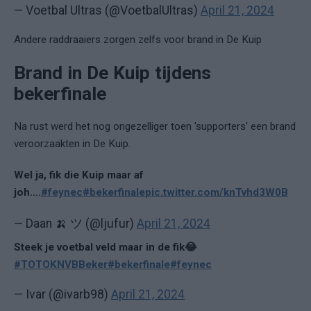
— Voetbal Ultras (@VoetbalUltras)
April 21, 2024
Andere raddraaiers zorgen zelfs voor brand in De Kuip
Brand in De Kuip tijdens
bekerfinale
Na rust werd het nog ongezelliger toen 'supporters' een brand
veroorzaakten in De Kuip.
Wel ja, fik die Kuip maar af
joh….
#feynec
#bekerfinale
pic.twitter.com/knTvhd3W0B
— Daan 🍌 ツ (@ljufur)
April 21, 2024
Steek je voetbal veld maar in de fik😂
#TOTOKNVBBeker
#bekerfinale
#feynec
— Ivar (@ivarb98)
April 21, 2024