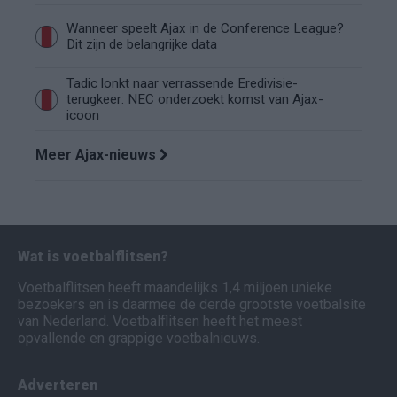
Wanneer speelt Ajax in de Conference League?
Dit zijn de belangrijke data
Tadic lonkt naar verrassende Eredivisie-
terugkeer: NEC onderzoekt komst van Ajax-
icoon
Meer Ajax-nieuws
Wat is voetbalflitsen?
Voetbalflitsen heeft maandelijks 1,4 miljoen unieke
bezoekers en is daarmee de derde grootste voetbalsite
van Nederland. Voetbalflitsen heeft het meest
opvallende en grappige voetbalnieuws.
Adverteren