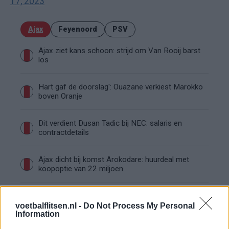
17, 2023
Ajax
Feyenoord
PSV
Ajax ziet kans schoon: strijd om Van Rooij barst
los
Hart gaf de doorslag': Ouazane verkiest Marokko
boven Oranje
Dit verdient Dusan Tadic bij NEC: salaris en
contractdetails
Ajax dicht bij komst Arokodare: huurdeal met
koopoptie van 22 miljoen
Ajax helpt Burnley uit de brand met afgeknipte
sokken na blunder met tenues
voetbalflitsen.nl -
Do Not Process My Personal
Information