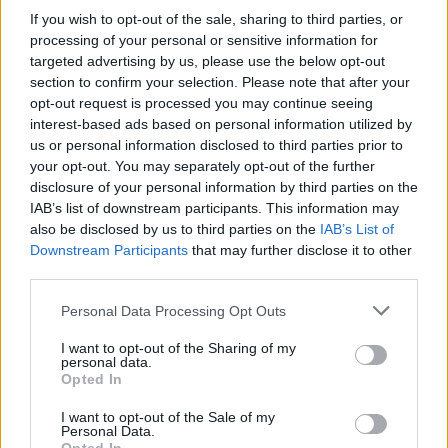
Hakim Ziyech verhuurt opnieuw luxe
If you wish to opt-out of the sale, sharing to third parties, or
appartement op Amsterdamse Zuidas
processing of your personal or sensitive information for
targeted advertising by us, please use the below opt-out
Marcos Leonardo laat eerste indruk achter bij
section to confirm your selection. Please note that after your
Ajax: 'Hier gaan fans van genieten'
opt-out request is processed you may continue seeing
interest-based ads based on personal information utilized by
us or personal information disclosed to third parties prior to
Resterend oefenprogramma Ajax: waar zijn de
duels te zien
your opt-out. You may separately opt-out of the further
disclosure of your personal information by third parties on the
IAB’s list of downstream participants. This information may
Ajax groeit onder Míchel, maar transfermarkt
also be disclosed by us to third parties on the
IAB’s List of
blijft cruciaal
Downstream Participants
that may further disclose it to other
third parties.
Ajax-talent Mohamed Abdalla schrijft Europese
geschiedenis
Personal Data Processing Opt Outs
I want to opt-out of the Sharing of my
Shane Kluivert krijgt kans van Flick en begint in
personal data.
de basis bij FC Barcelona
Opted In
I want to opt-out of the Sale of my
Servische media vergelijken Ajax-talent Abdellah
Personal Data.