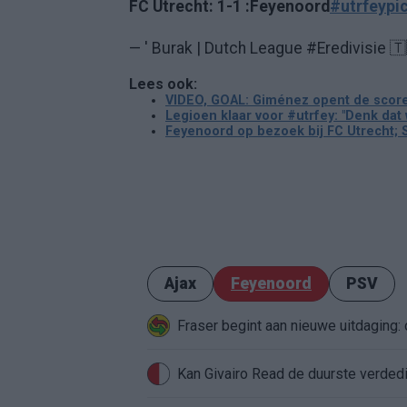
FC Utrecht: 1-1 :Feyenoord
#utrfey
pi
— ' Burak | Dutch League #Eredivisie
Lees ook:
VIDEO, GOAL: Giménez opent de scor
Legioen klaar voor #utrfey: "Denk dat
Feyenoord op bezoek bij FC Utrecht; S
Ajax
Feyenoord
PSV
Fraser begint aan nieuwe uitdaging