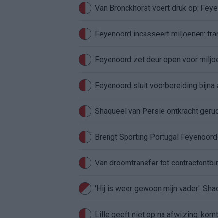
Van Bronckhorst voert druk op: Fey
Feyenoord incasseert miljoenen: tran
Feyenoord zet deur open voor milj
Feyenoord sluit voorbereiding bijna 
Shaqueel van Persie ontkracht geru
Brengt Sporting Portugal Feyenoor
Van droomtransfer tot contractontbi
'Hij is weer gewoon mijn vader': Sh
Lille geeft niet op na afwijzing: kom