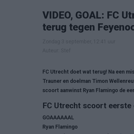
VIDEO, GOAL: FC Utr
terug tegen Feyenoo
Zondag 3 september, 12:41 uur
Auteur: Stef
FC Utrecht doet wat terug! Na een m
Trauner en doelman Timon Wellenreuth
scoort aanwinst Ryan Flamingo de eer
FC Utrecht scoort eerste 
GOAAAAAAL
Ryan Flamingo