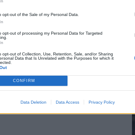
In
n Drenthe
o opt-out of the Sale of my Personal Data.
In
2
to opt-out of processing my Personal Data for Targeted
ing.
In
M
o opt-out of Collection, Use, Retention, Sale, and/or Sharing
ersonal Data that Is Unrelated with the Purposes for which it
lected.
Out
CONFIRM
Data Deletion
Data Access
Privacy Policy