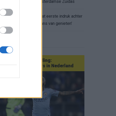
appartement op Amsterdamse Zuidas
Marcos Leonardo laat eerste indruk achter
0.
bij Ajax: 'Hier gaan fans van genieten'
eer nieuws
Van Götze tot Sterling:
statementtransfers in Nederland