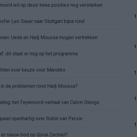
enoord wil op deze twee posities nog versterken
1
sfer Leo Sauer naar Stuttgart bijna rond
oenen: Ueda en Hadj Moussa mogen vertrekken
1
af: dit staat er nog op het programma
chten over keuze voor Marokko
1
d in de problemen rond Hadj Moussa?
1
nding: het Feyenoord-verhaal van Calvin Stengs
aqueel openhartig over Robin van Persie
1
t er nieuw bod op Gjivai Zechiël?