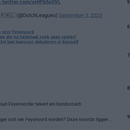
5
c.twitter.com/srHFb5xSVL
 🇹🇷🇳🇱 (@DutchLeagues)
September 3, 2023
6
e voor Feyenoord
 we die lui helemaal zoek gaan spelen"
lot laat Ivanusec debuteren in basiself
7
8
: oud-Feyenoorder tekent als bondscoach
9
Kan Givairo Read de duurste verdediger ooit van Feyenoord worden? Deze records liggen binnen bereik