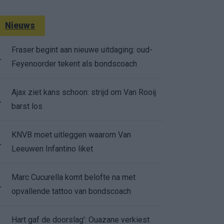
Nieuws
Fraser begint aan nieuwe uitdaging: oud-
.
Feyenoorder tekent als bondscoach
Ajax ziet kans schoon: strijd om Van Rooij
.
barst los
KNVB moet uitleggen waarom Van
.
Leeuwen Infantino liket
Marc Cucurella komt belofte na met
.
opvallende tattoo van bondscoach
Hart gaf de doorslag': Ouazane verkiest