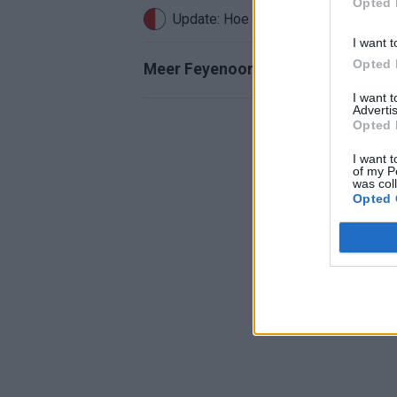
Opted 
Update: Hoe gaat het nu met Roysto
I want t
Opted 
Meer Feyenoord-nieuws
I want 
Advertis
Opted 
I want t
of my P
was col
Opted 