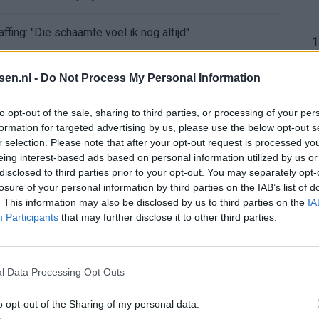
ffing: "Die schaamte voel ik nog altijd"
1
nder nieuws in onzekere transferzomer
tsen.nl -
Do Not Process My Personal Information
 open dag Feyenoord na storing met autocue
1
to opt-out of the sale, sharing to third parties, or processing of your per
formation for targeted advertising by us, please use the below opt-out s
r selection. Please note that after your opt-out request is processed y
Wanneer is de loting voor de Champions League? PSV en Feyenoord weten dan hun tegenstanders
eing interest-based ads based on personal information utilized by us or
1
disclosed to third parties prior to your opt-out. You may separately opt-
itgeschakeld na omstreden strafschop zonder VAR
losure of your personal information by third parties on the IAB’s list of
. This information may also be disclosed by us to third parties on the
IA
Participants
that may further disclose it to other third parties.
wereldkampioen worden
1
sch Ajax-moment weer in herinnering
l Data Processing Opt Outs
gen: waarom blijft het zo stil?
o opt-out of the Sharing of my personal data.
1