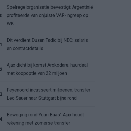
Spelregelorganisatie bevestigt: Argentinië
profiteerde van onjuiste VAR-ingreep op
0.
WK
Dit verdient Dusan Tadic bij NEC: salaris
1.
en contractdetails
Ajax dicht bij komst Arokodare: huurdeal
2.
met koopoptie van 22 miljoen
Feyenoord incasseert miljoenen: transfer
3.
Leo Sauer naar Stuttgart bijna rond
Beweging rond Youri Baas': Ajax houdt
4.
rekening met zomerse transfer