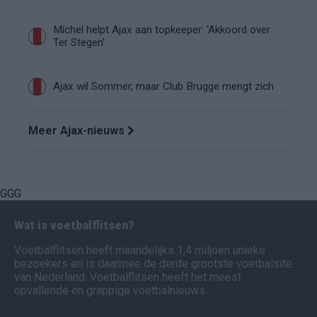
Míchel helpt Ajax aan topkeeper: ‘Akkoord over
Ter Stegen’
Ajax wil Sommer, maar Club Brugge mengt zich
Meer Ajax-nieuws
GGG
Wat is voetbalflitsen?
Voetbalflitsen heeft maandelijks 1,4 miljoen unieke
bezoekers en is daarmee de derde grootste voetbalsite
van Nederland. Voetbalflitsen heeft het meest
opvallende en grappige voetbalnieuws.