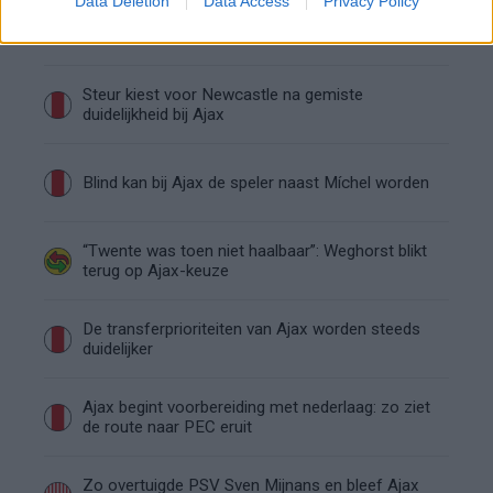
Data Deletion
Data Access
Privacy Policy
De eerste Míchel-dagen bij Ajax: Blind coacht,
Gloukh krijgt standje en Ceballos wordt gebeld
Steur kiest voor Newcastle na gemiste
duidelijkheid bij Ajax
Blind kan bij Ajax de speler naast Míchel worden
“Twente was toen niet haalbaar”: Weghorst blikt
terug op Ajax-keuze
De transferprioriteiten van Ajax worden steeds
duidelijker
Ajax begint voorbereiding met nederlaag: zo ziet
de route naar PEC eruit
Zo overtuigde PSV Sven Mijnans en bleef Ajax