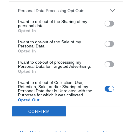
schromen om de transfermarkt op zijn kop te zetten.
Personal Data Processing Opt Outs
Ajax
Feyenoord
PSV
I want to opt-out of the Sharing of my
personal data.
Opted In
Ajax richt pijlen op Marokkaanse WK-sensatie
Azzedine Ounahi
I want to opt-out of the Sale of my
Personal Data.
Opted In
Steven Berghuis zorgt voor ophef na harde
tackle in oefenduel van Ajax
I want to opt-out of processing my
Personal Data for Targeted Advertising.
Opted In
Dit houdt de transfer van Marc-André ter Stegen
naar Ajax nog tegen
I want to opt-out of Collection, Use,
Retention, Sale, and/or Sharing of my
Personal Data that Is Unrelated with the
De terugkeer van Daley Blind past in een groter
Purposes for which it was collected.
Opted Out
plan van Ajax
CONFIRM
Kritiek op Engels van Míchel genuanceerd: ‘Ajax-
spelers snappen dat echt wel’