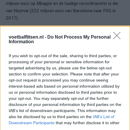
miljoen euro op Mbappé en de huidige recordtransfer is die
van Neymar (222 miljoen euro van Barcelona naar PSG in
2017).
Een miljard euro salaris in vijf
voetbalflitsen.nl -
Do Not Process My Personal
jaar
Information
Maar het bod stopt niet bij de transfersom alleen: volgens
If you wish to opt-out of the sale, sharing to third parties, or
berichten uit Spanje zou Vinícius Jr. ook een monstercontract
processing of your personal or sensitive information for
targeted advertising by us, please use the below opt-out
krijgen van
1 miljard euro over vijf jaar
. Daarmee zou hij
section to confirm your selection. Please note that after your
ruimschoots de bestbetaalde speler ter wereld worden en
opt-out request is processed you may continue seeing
iedere andere stervoetballer overtreffen.
interest-based ads based on personal information utilized by
us or personal information disclosed to third parties prior to
De betrokken Saudische club is niet officieel genoemd, maar
your opt-out. You may separately opt-out of the further
Spaanse media suggereren dat het om
Al Ahli
gaat.
disclosure of your personal information by third parties on the
IAB’s list of downstream participants. This information may
Vooralsnog blijft het speculatie, maar de bedragen liegen er
also be disclosed by us to third parties on the
IAB’s List of
niet om: 350 miljoen euro voor de transfer en 1 miljard euro
Downstream Participants
that may further disclose it to other
aan salaris… de Saudi’s laten opnieuw zien dat ze niet
third parties.