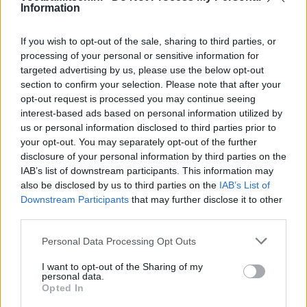
naar Ajax nog tegen
Information
De terugkeer van Daley Blind past in een groter
If you wish to opt-out of the sale, sharing to third parties, or
plan van Ajax
processing of your personal or sensitive information for
targeted advertising by us, please use the below opt-out
section to confirm your selection. Please note that after your
Kritiek op Engels van Míchel genuanceerd: ‘Ajax-
opt-out request is processed you may continue seeing
spelers snappen dat echt wel’
interest-based ads based on personal information utilized by
us or personal information disclosed to third parties prior to
De eerste Míchel-dagen bij Ajax: Blind coacht,
your opt-out. You may separately opt-out of the further
Gloukh krijgt standje en Ceballos wordt gebeld
disclosure of your personal information by third parties on the
IAB’s list of downstream participants. This information may
Steur kiest voor Newcastle na gemiste
also be disclosed by us to third parties on the
IAB’s List of
duidelijkheid bij Ajax
Downstream Participants
that may further disclose it to other
third parties.
Blind kan bij Ajax de speler naast Míchel worden
Personal Data Processing Opt Outs
I want to opt-out of the Sharing of my
personal data.
“Twente was toen niet haalbaar”: Weghorst blikt
Opted In
terug op Ajax-keuze