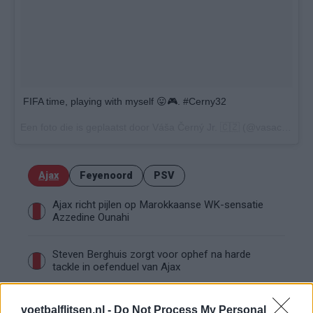
FIFA time, playing with myself 😛🎮. #Cerny32
Een foto die is geplaatst door Váša Černý Jr. 🇨🇿 (@vasacernyjr) op
Ajax
Feyenoord
PSV
Ajax richt pijlen op Marokkaanse WK-sensatie
Azzedine Ounahi
Steven Berghuis zorgt voor ophef na harde
tackle in oefenduel van Ajax
Dit houdt de transfer van Marc-André ter Stegen
voetbalflitsen.nl -
Do Not Process My Personal