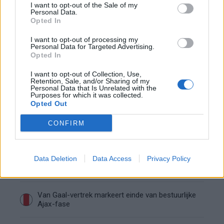
I want to opt-out of the Sale of my
Personal Data.
De transferprioriteiten van Ajax worden steeds
Opted In
duidelijker
I want to opt-out of processing my
Personal Data for Targeted Advertising.
Ajax begint voorbereiding met nederlaag: zo ziet
Opted In
de route naar PEC eruit
I want to opt-out of Collection, Use,
Retention, Sale, and/or Sharing of my
Personal Data that Is Unrelated with the
Zo overtuigde PSV Sven Mijnans en bleef Ajax
Purposes for which it was collected.
met lege handen achter
Opted Out
CONFIRM
Waarom steeds meer sleutelfiguren Ajax
verlaten
Data Deletion
Data Access
Privacy Policy
Steijn: ‘Bergwijn was niet mijn eerste keus als
Ajax-aanvoerder’
Van Gaal-vertrek markeert einde van bestuurlijke
Ajax-fase