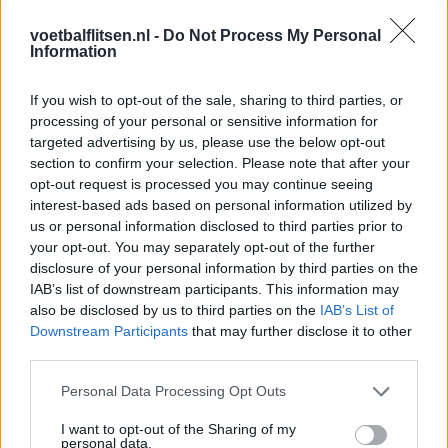
Feyenoord incasseert miljoenen: transfer Leo
voetbalflitsen.nl -
Do Not Process My Personal
Sauer naar Stuttgart bijna rond
Information
Feyenoord zet deur open voor miljoenen: Ueda
If you wish to opt-out of the sale, sharing to third parties, or
en Hadj Moussa mogen vertrekken
processing of your personal or sensitive information for
targeted advertising by us, please use the below opt-out
section to confirm your selection. Please note that after your
Feyenoord sluit voorbereiding bijna af: dit staat
er nog op het programma
opt-out request is processed you may continue seeing
interest-based ads based on personal information utilized by
us or personal information disclosed to third parties prior to
Shaqueel van Persie ontkracht geruchten over
your opt-out. You may separately opt-out of the further
keuze voor Marokko
disclosure of your personal information by third parties on the
IAB’s list of downstream participants. This information may
Brengt Sporting Portugal Feyenoord in de
also be disclosed by us to third parties on the
IAB’s List of
problemen rond Hadj Moussa?
Downstream Participants
that may further disclose it to other
third parties.
Van droomtransfer tot contractontbinding: het
Personal Data Processing Opt Outs
Feyenoord-verhaal van Calvin Stengs
I want to opt-out of the Sharing of my
personal data.