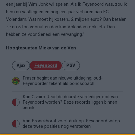
een jaar bij Wim Jonk wil spelen. Als ik Feyenoord was, zou ik
hem nu vastleggen en nog een jaar verhuren aan FC
Volendam. Wat moet hij kosten.. 2 miljoen euro? Dan betalen
ze nu 5 ton vooruit en dan kan Volendam ook iets. Dan
hebben ze voor Senesi een vervanging."
Hoogtepunten Micky van de Ven
Ajax
Feyenoord
PSV
Fraser begint aan nieuwe uitdaging: oud-
Feyenoorder tekent als bondscoach
Kan Givairo Read de duurste verdediger ooit van
Feyenoord worden? Deze records liggen binnen
bereik
Van Bronckhorst voert druk op: Feyenoord wil op
deze twee posities nog versterken