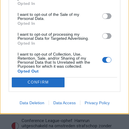
'Hij is weer gewoon mijn vader': Shaqueel
Opted In
openhartig over Robin van Persie
I want to opt-out of the Sale of my
Personal Data.
Lille geeft niet op na afwijzing: komt er nieuw
Opted In
bod op Gjivai Zechiël?
I want to opt-out of processing my
Personal Data for Targeted Advertising.
Been blikt terug op historische afstraffing: "Die
Opted In
schaamte voel ik nog altijd"
I want to opt-out of Collection, Use,
Retention, Sale, and/or Sharing of my
Calvin Stengs opnieuw vader: bijzonder nieuws in
Personal Data that Is Unrelated with the
Purposes for which it was collected.
onzekere transferzomer
Opted Out
Zoë Livay raakt draad kwijt tijdens open dag
CONFIRM
Feyenoord na storing met autocue
Wanneer is de loting voor de Champions
Data Deletion
Data Access
Privacy Policy
League? PSV en Feyenoord weten dan hun
tegenstanders
Conference League-ophef: Hamrun
uitgeschakeld na omstreden strafschop zonder