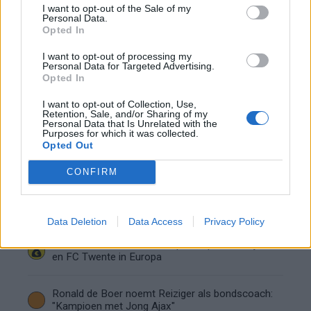
I want to opt-out of the Sale of my
de basis bij FC Barcelona
Personal Data.
Opted In
Servische media vergelijken Ajax-talent Abdellah
I want to opt-out of processing my
Ouazane met Lionel Messi
Personal Data for Targeted Advertising.
Opted In
Ajax zet grote stap richting volgende ronde na
I want to opt-out of Collection, Use,
ruime zege op Vojvodina
Retention, Sale, and/or Sharing of my
Personal Data that Is Unrelated with the
Purposes for which it was collected.
Opted Out
Dusan Tadic kijkt met bijzondere gevoelens naar
Ajax - Vojvodina
CONFIRM
Zo veranderde de relatie tussen Rafael van der
Vaart en Sylvie Meis door de jaren heen
Data Deletion
Data Access
Privacy Policy
Zoveel staat er financieel op het spel voor Ajax
en FC Twente in Europa
Ronald de Boer noemt Reiziger als bondscoach:
"Kampioen met Jong Ajax"