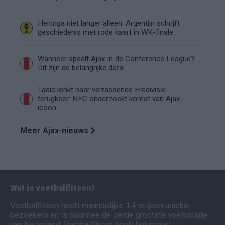
Heitinga niet langer alleen: Argentijn schrijft
geschiedenis met rode kaart in WK-finale
Wanneer speelt Ajax in de Conference League?
Dit zijn de belangrijke data
Tadic lonkt naar verrassende Eredivisie-
terugkeer: NEC onderzoekt komst van Ajax-
icoon
Meer Ajax-nieuws
Wat is voetbalflitsen?
Voetbalflitsen heeft maandelijks 1,4 miljoen unieke
bezoekers en is daarmee de derde grootste voetbalsite
van Nederland. Voetbalflitsen heeft het meest