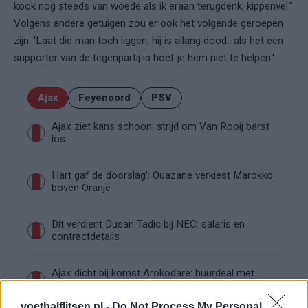
kook nog steeds van woede als ik eraan terugdenk, kippenvel."
Volgens andere getuigen zou er ook het volgende geroepen
zijn: 'Laat die man toch liggen, hij is allang dood.. als het een
supporter van de tegenpartij is hoef je hem niet te helpen.'
Ajax
Feyenoord
PSV
Ajax ziet kans schoon: strijd om Van Rooij barst
los
Hart gaf de doorslag': Ouazane verkiest Marokko
boven Oranje
Dit verdient Dusan Tadic bij NEC: salaris en
contractdetails
Ajax dicht bij komst Arokodare: huurdeal met
koopoptie van 22 miljoen
voetbalflitsen.nl -
Do Not Process My Personal