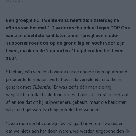
Een groepje FC Twente-fans heeft zich zaterdag na
afloop van het met 1-2 verloren thuisduel tegen TOP Oss
van zijn slechtste kant laten zien. Terwijl een mede-
supporter roerloos op de grond lag en vocht voor zijn
leven, maakten de 'supporters' hulpdiensten het leven
zuur.
Stephan, één van de stewards die de andere fans op afstand
probeerde te houden, vertelt over de vervelende situatie in
gesprek met
Tubantia:
"Er was zelfs één man die mij
wegdrukte omdat hij de trein moest halen. Je leest in de krant
af en toe dat dit bij hulpverleners gebeurt, maar die berichten
wil je niet geloven. Nu begrijp ik dat het waar is."
"Deze man vocht voor zijn leven," gaat hij verder. "Ze riepen
dat we niets aan het doen waren, we werden uitgescholden. Ik