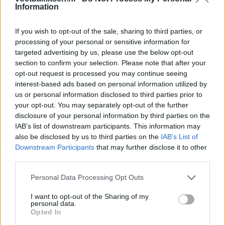
Information
Ajax helpt Burnley uit de brand met afgeknipte
sokken na blunder met tenues
If you wish to opt-out of the sale, sharing to third parties, or
processing of your personal or sensitive information for
Hakim Ziyech verhuurt opnieuw luxe
targeted advertising by us, please use the below opt-out
appartement op Amsterdamse Zuidas
section to confirm your selection. Please note that after your
opt-out request is processed you may continue seeing
Marcos Leonardo laat eerste indruk achter bij
interest-based ads based on personal information utilized by
Ajax: 'Hier gaan fans van genieten'
us or personal information disclosed to third parties prior to
your opt-out. You may separately opt-out of the further
disclosure of your personal information by third parties on the
Resterend oefenprogramma Ajax: waar zijn de
duels te zien
IAB’s list of downstream participants. This information may
also be disclosed by us to third parties on the
IAB’s List of
Downstream Participants
that may further disclose it to other
Ajax groeit onder Míchel, maar transfermarkt
third parties.
blijft cruciaal
Personal Data Processing Opt Outs
Ajax-talent Mohamed Abdalla schrijft Europese
I want to opt-out of the Sharing of my
geschiedenis
personal data.
Opted In
Shane Kluivert krijgt kans van Flick en begint in