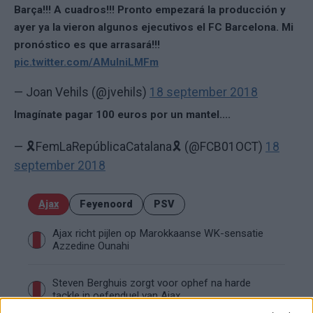
Barça!!! A cuadros!!! Pronto empezará la producción y
ayer ya la vieron algunos ejecutivos el FC Barcelona. Mi
pronóstico es que arrasará!!!
pic.twitter.com/AMuIniLMFm
— Joan Vehils (@jvehils)
18 september 2018
Imagínate pagar 100 euros por un mantel....
— 🎗FemLaRepúblicaCatalana🎗 (@FCB01OCT)
18
september 2018
Ajax
Feyenoord
PSV
Ajax richt pijlen op Marokkaanse WK-sensatie
Azzedine Ounahi
Steven Berghuis zorgt voor ophef na harde
tackle in oefenduel van Ajax