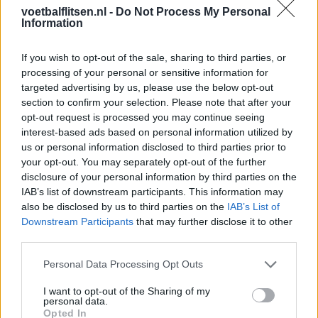
voetbalflitsen.nl -
Do Not Process My Personal
Dit houdt de transfer van Marc-André ter Stegen
Information
naar Ajax nog tegen
If you wish to opt-out of the sale, sharing to third parties, or
De terugkeer van Daley Blind past in een groter
processing of your personal or sensitive information for
plan van Ajax
targeted advertising by us, please use the below opt-out
section to confirm your selection. Please note that after your
opt-out request is processed you may continue seeing
Kritiek op Engels van Míchel genuanceerd: ‘Ajax-
interest-based ads based on personal information utilized by
spelers snappen dat echt wel’
us or personal information disclosed to third parties prior to
your opt-out. You may separately opt-out of the further
De eerste Míchel-dagen bij Ajax: Blind coacht,
disclosure of your personal information by third parties on the
Gloukh krijgt standje en Ceballos wordt gebeld
IAB’s list of downstream participants. This information may
also be disclosed by us to third parties on the
IAB’s List of
Steur kiest voor Newcastle na gemiste
Downstream Participants
that may further disclose it to other
duidelijkheid bij Ajax
third parties.
Personal Data Processing Opt Outs
Blind kan bij Ajax de speler naast Míchel worden
I want to opt-out of the Sharing of my
personal data.
Opted In