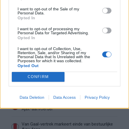
“Twente was toen niet haalbaar”: Weghorst blikt
terug op Ajax-keuze
I want to opt-out of the Sale of my
Personal Data.
Opted In
De transferprioriteiten van Ajax worden steeds
duidelijker
I want to opt-out of processing my
Personal Data for Targeted Advertising.
Opted In
Ajax begint voorbereiding met nederlaag: zo ziet
de route naar PEC eruit
I want to opt-out of Collection, Use,
Retention, Sale, and/or Sharing of my
Personal Data that Is Unrelated with the
Purposes for which it was collected.
Zo overtuigde PSV Sven Mijnans en bleef Ajax
Opted Out
met lege handen achter
CONFIRM
Waarom steeds meer sleutelfiguren Ajax
verlaten
Data Deletion
Data Access
Privacy Policy
Steijn: ‘Bergwijn was niet mijn eerste keus als
Ajax-aanvoerder’
Van Gaal-vertrek markeert einde van bestuurlijke