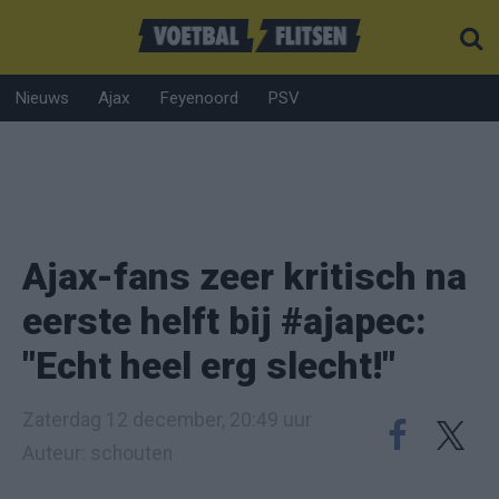
Nieuws
Ajax
Feyenoord
PSV
Ajax-fans zeer kritisch na
eerste helft bij #ajapec:
"Echt heel erg slecht!"
Zaterdag 12 december, 20:49 uur
Auteur: schouten