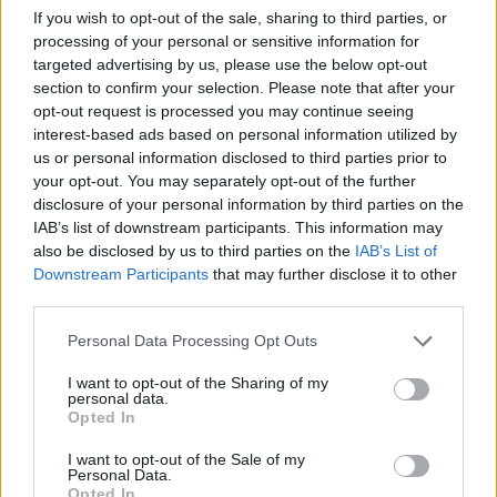
2020
If you wish to opt-out of the sale, sharing to third parties, or
processing of your personal or sensitive information for
Van Boekel heeft blijkbaar andere spelregels dan de rest
targeted advertising by us, please use the below opt-out
van Nederland?
#ajapec
section to confirm your selection. Please note that after your
opt-out request is processed you may continue seeing
— Chris van Dijk (@vandijkch)
December 12, 2020
interest-based ads based on personal information utilized by
us or personal information disclosed to third parties prior to
Ajax
Feyenoord
PSV
your opt-out. You may separately opt-out of the further
disclosure of your personal information by third parties on the
Ajax richt pijlen op Marokkaanse WK-sensatie
IAB’s list of downstream participants. This information may
Azzedine Ounahi
also be disclosed by us to third parties on the
IAB’s List of
Downstream Participants
that may further disclose it to other
third parties.
Steven Berghuis zorgt voor ophef na harde
tackle in oefenduel van Ajax
Personal Data Processing Opt Outs
I want to opt-out of the Sharing of my
Dit houdt de transfer van Marc-André ter Stegen
personal data.
naar Ajax nog tegen
Opted In
I want to opt-out of the Sale of my
De terugkeer van Daley Blind past in een groter
Personal Data.
plan van Ajax
Opted In