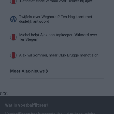
‘Definitief einde verhaal voor Beuker bij Ajax’
Twijfels over Weghorst? Ten Hag komt met
duidelijk antwoord
Míchel helpt Ajax aan topkeeper: ‘Akkoord over
Ter Stegen’
Ajax wil Sommer, maar Club Brugge mengt zich
Meer Ajax-nieuws
GGG
Wat is voetbalflitsen?