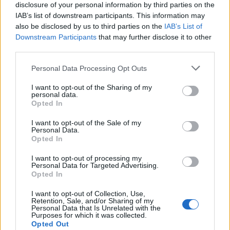
disclosure of your personal information by third parties on the
Ajax helpt Burnley uit de brand met afgeknipte
IAB’s list of downstream participants. This information may
sokken na blunder met tenues
also be disclosed by us to third parties on the
IAB’s List of
Downstream Participants
that may further disclose it to other
third parties.
Hakim Ziyech verhuurt opnieuw luxe
appartement op Amsterdamse Zuidas
Personal Data Processing Opt Outs
Marcos Leonardo laat eerste indruk achter bij
I want to opt-out of the Sharing of my
personal data.
Ajax: 'Hier gaan fans van genieten'
Opted In
Resterend oefenprogramma Ajax: waar zijn de
I want to opt-out of the Sale of my
Personal Data.
duels te zien
Opted In
I want to opt-out of processing my
Ajax groeit onder Míchel, maar transfermarkt
Personal Data for Targeted Advertising.
blijft cruciaal
Opted In
I want to opt-out of Collection, Use,
Ajax-talent Mohamed Abdalla schrijft Europese
Retention, Sale, and/or Sharing of my
geschiedenis
Personal Data that Is Unrelated with the
Purposes for which it was collected.
Opted Out