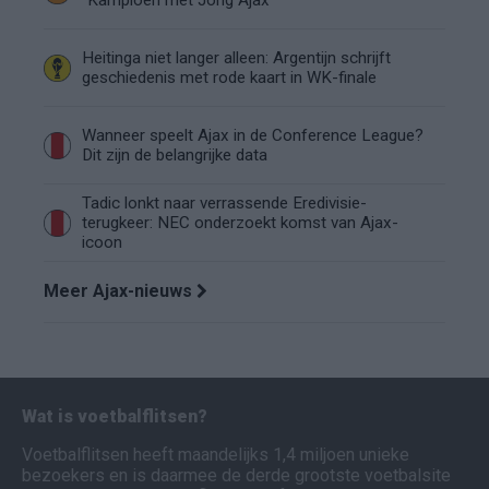
"Kampioen met Jong Ajax"
Heitinga niet langer alleen: Argentijn schrijft
geschiedenis met rode kaart in WK-finale
Wanneer speelt Ajax in de Conference League?
Dit zijn de belangrijke data
Tadic lonkt naar verrassende Eredivisie-
terugkeer: NEC onderzoekt komst van Ajax-
icoon
Meer Ajax-nieuws
Wat is voetbalflitsen?
Voetbalflitsen heeft maandelijks 1,4 miljoen unieke
bezoekers en is daarmee de derde grootste voetbalsite