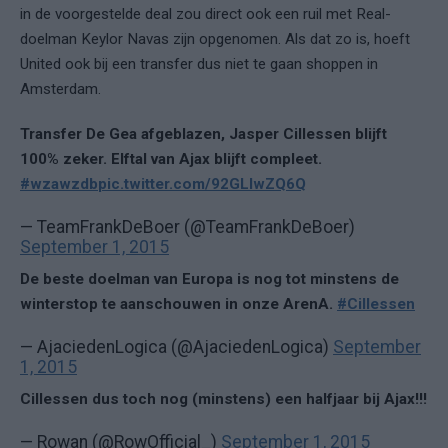
in de voorgestelde deal zou direct ook een ruil met Real-
doelman Keylor Navas zijn opgenomen. Als dat zo is, hoeft
United ook bij een transfer dus niet te gaan shoppen in
Amsterdam.
Transfer De Gea afgeblazen, Jasper Cillessen blijft
100% zeker. Elftal van Ajax blijft compleet.
#wzawzdb
pic.twitter.com/92GLIwZQ6Q
— TeamFrankDeBoer (@TeamFrankDeBoer)
September 1, 2015
De beste doelman van Europa is nog tot minstens de
winterstop te aanschouwen in onze ArenA.
#Cillessen
— AjaciedenLogica (@AjaciedenLogica)
September
1, 2015
Cillessen dus toch nog (minstens) een halfjaar bij Ajax!!!
— Rowan (@RowOfficial_)
September 1, 2015