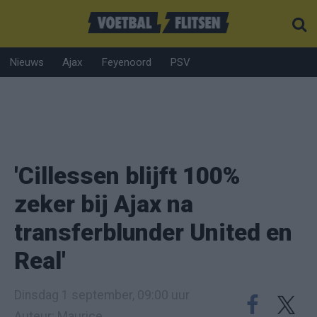
Nieuws
Ajax
Feyenoord
PSV
'Cillessen blijft 100%
zeker bij Ajax na
transferblunder United en
Real'
Dinsdag 1 september, 09:00 uur
Auteur: Maurice