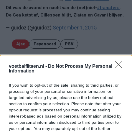
Dit was de avond en nacht van de (net)niet-
#transfers
.
De Gea ketst af, Cillessen blijft, Zlatan en Cavani blijven.
— guidoz (@guidoz)
September 1, 2015
Ajax
Feyenoord
PSV
Ajax ziet kans schoon: strijd om Van Rooij barst
los
voetbalflitsen.nl -
Do Not Process My Personal
Information
Hart gaf de doorslag': Ouazane verkiest Marokko
boven Oranje
If you wish to opt-out of the sale, sharing to third parties, or
processing of your personal or sensitive information for
targeted advertising by us, please use the below opt-out
Dit verdient Dusan Tadic bij NEC: salaris en
contractdetails
section to confirm your selection. Please note that after your
opt-out request is processed you may continue seeing
interest-based ads based on personal information utilized by
Ajax dicht bij komst Arokodare: huurdeal met
us or personal information disclosed to third parties prior to
koopoptie van 22 miljoen
your opt-out. You may separately opt-out of the further