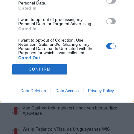
De transferprioriteiten van Ajax worden steeds
Personal Data.
duidelijker
Opted In
I want to opt-out of processing my
Ajax begint voorbereiding met nederlaag: zo ziet
Personal Data for Targeted Advertising.
de route naar PEC eruit
Opted In
I want to opt-out of Collection, Use,
Zo overtuigde PSV Sven Mijnans en bleef Ajax
Retention, Sale, and/or Sharing of my
Personal Data that Is Unrelated with the
met lege handen achter
Purposes for which it was collected.
Opted Out
Waarom steeds meer sleutelfiguren Ajax
CONFIRM
verlaten
Steijn: ‘Bergwijn was niet mijn eerste keus als
Data Deletion
Data Access
Privacy Policy
Ajax-aanvoerder’
Van Gaal-vertrek markeert einde van bestuurlijke
Ajax-fase
Wie is Federico Viñas, de Uruguayaanse WK-