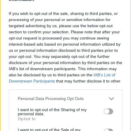
De terugkeer van Daley Blind past in een groter
If you wish to opt-out of the sale, sharing to third parties, or
plan van Ajax
processing of your personal or sensitive information for
targeted advertising by us, please use the below opt-out
Kritiek op Engels van Míchel genuanceerd: ‘Ajax-
section to confirm your selection. Please note that after your
spelers snappen dat echt wel’
opt-out request is processed you may continue seeing
interest-based ads based on personal information utilized by
De eerste Míchel-dagen bij Ajax: Blind coacht,
us or personal information disclosed to third parties prior to
Gloukh krijgt standje en Ceballos wordt gebeld
your opt-out. You may separately opt-out of the further
disclosure of your personal information by third parties on the
IAB’s list of downstream participants. This information may
Steur kiest voor Newcastle na gemiste
also be disclosed by us to third parties on the
IAB’s List of
duidelijkheid bij Ajax
Downstream Participants
that may further disclose it to other
third parties.
Blind kan bij Ajax de speler naast Míchel worden
Personal Data Processing Opt Outs
I want to opt-out of the Sharing of my
“Twente was toen niet haalbaar”: Weghorst blikt
personal data.
terug op Ajax-keuze
Opted In
I want to opt-out of the Sale of my