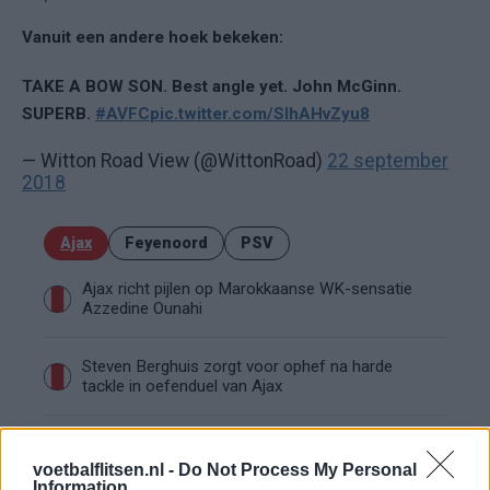
Vanuit een andere hoek bekeken:
TAKE A BOW SON. Best angle yet. John McGinn.
SUPERB.
#AVFC
pic.twitter.com/SlhAHvZyu8
— Witton Road View (@WittonRoad)
22 september
2018
Ajax
Feyenoord
PSV
Ajax richt pijlen op Marokkaanse WK-sensatie
Azzedine Ounahi
Steven Berghuis zorgt voor ophef na harde
tackle in oefenduel van Ajax
Dit houdt de transfer van Marc-André ter Stegen
naar Ajax nog tegen
voetbalflitsen.nl -
Do Not Process My Personal
Information