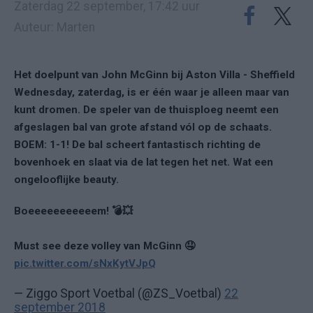
Zaterdag 22 september, 17:42 uur
Auteur: Marten
Het doelpunt van John McGinn bij Aston Villa - Sheffield
Wednesday, zaterdag, is er één waar je alleen maar van
kunt dromen. De speler van de thuisploeg neemt een
afgeslagen bal van grote afstand vól op de schaats.
BOEM: 1-1! De bal scheert fantastisch richting de
bovenhoek en slaat via de lat tegen het net. Wat een
ongelooflijke beauty.
Boeeeeeeeeeeem! 💣💥
Must see deze volley van McGinn 🤤
pic.twitter.com/sNxKytVJpQ
— Ziggo Sport Voetbal (@ZS_Voetbal)
22
september 2018