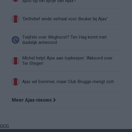
spits op het lijstje van Ajax?
‘Definitief einde verhaal voor Beuker bij Ajax’
Twijfels over Weghorst? Ten Hag komt met
duidelijk antwoord
Míchel helpt Ajax aan topkeeper: ‘Akkoord over
Ter Stegen’
Ajax wil Sommer, maar Club Brugge mengt zich
Meer Ajax-nieuws
GGG