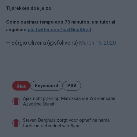
Tijdrekken doe je zo!
Como queimar tempo aos 73 minutos, um tutorial
angolano
pic.twitter.com/ss4NnuA5zJ
— Sérgio Oliveira (@sfoliveira)
March 15, 2020
Ajax
Feyenoord
PSV
Ajax richt pijlen op Marokkaanse WK-sensatie
Azzedine Ounahi
Steven Berghuis zorgt voor ophef na harde
tackle in oefenduel van Ajax