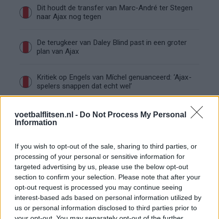
Dit houdt de transfer van Marc-André ter Stegen
naar Ajax nog tegen
De terugkeer van Daley Blind past in een groter
plan van Ajax
Kritiek op Engels van Míchel genuanceerd: ‘Ajax-
spelers snappen dat echt wel’
De eerste Míchel-dagen bij Ajax: Blind coacht,
voetbalflitsen.nl -
Do Not Process My Personal
Gloukh krijgt standje en Ceballos wordt gebeld
Information
Steur kiest voor Newcastle na gemiste
If you wish to opt-out of the sale, sharing to third parties, or
duidelijkheid bij Ajax
processing of your personal or sensitive information for
targeted advertising by us, please use the below opt-out
section to confirm your selection. Please note that after your
Blind kan bij Ajax de speler naast Míchel worden
opt-out request is processed you may continue seeing
interest-based ads based on personal information utilized by
us or personal information disclosed to third parties prior to
“Twente was toen niet haalbaar”: Weghorst blikt
your opt-out. You may separately opt-out of the further