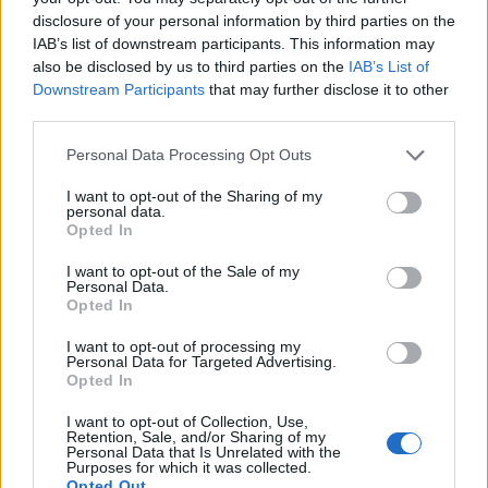
terug op Ajax-keuze
disclosure of your personal information by third parties on the
IAB’s list of downstream participants. This information may
also be disclosed by us to third parties on the
IAB’s List of
De transferprioriteiten van Ajax worden steeds
duidelijker
Downstream Participants
that may further disclose it to other
third parties.
Ajax begint voorbereiding met nederlaag: zo ziet
Personal Data Processing Opt Outs
de route naar PEC eruit
I want to opt-out of the Sharing of my
personal data.
Zo overtuigde PSV Sven Mijnans en bleef Ajax
Opted In
met lege handen achter
I want to opt-out of the Sale of my
Personal Data.
Waarom steeds meer sleutelfiguren Ajax
Opted In
verlaten
I want to opt-out of processing my
Personal Data for Targeted Advertising.
Steijn: ‘Bergwijn was niet mijn eerste keus als
Opted In
Ajax-aanvoerder’
I want to opt-out of Collection, Use,
Retention, Sale, and/or Sharing of my
Personal Data that Is Unrelated with the
Van Gaal-vertrek markeert einde van bestuurlijke
Purposes for which it was collected.
Ajax-fase
Opted Out