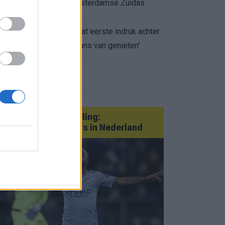
appartement op Amsterdamse Zuidas
Marcos Leonardo laat eerste indruk achter
0.
bij Ajax: 'Hier gaan fans van genieten'
eer nieuws
Van Götze tot Sterling:
statementtransfers in Nederland