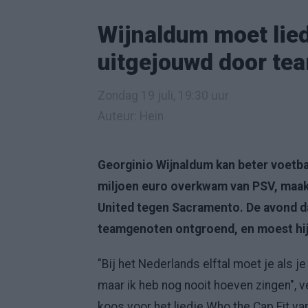
Wijnaldum moet lied
uitgejouwd door te
Zondag 19 juli, 19:30 uur
Auteur: Hein
Georginio Wijnaldum kan beter voetba
miljoen euro overkwam van PSV, maak
United tegen Sacramento. De avond da
teamgenoten ontgroend, en moest hij 
"Bij het Nederlands elftal moet je als 
maar ik heb nog nooit hoeven zingen", 
koos voor het liedje Who the Cap Fit v