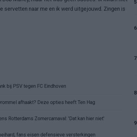
5
de servetten naar me en ik werd uitgejouwd. Zingen is
6
7
ank bij PSV tegen FC Eindhoven
8
Drommel afhaakt? Deze opties heeft Ten Hag
dens Rotterdams Zomercarnaval: 'Dat kan hier niet'
9
eihard, fans eisen defensieve versterkingen