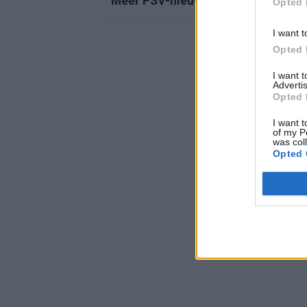
Meer PSV-nieuws
Opted 
I want t
Opted 
I want 
Advertis
Opted 
I want t
of my P
was col
Opted 