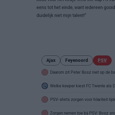
eens tot het einde, want iedereen gooi
duidelijk niet mijn talent!"
Ajax
Feyenoord
PSV
Daarom zit Peter Bosz niet op de b
Welke keeper kiest FC Twente als 
PSV-shirts zorgen voor hilariteit tij
Zorgen nemen toe bij PSV: Bosz sno