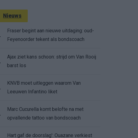
Nieuws
Fraser begint aan nieuwe uitdaging: oud-
.
Feyenoorder tekent als bondscoach
Ajax ziet kans schoon: strijd om Van Rooij
.
barst los
KNVB moet uitleggen waarom Van
.
Leeuwen Infantino liket
Marc Cucurella komt belofte na met
.
opvallende tattoo van bondscoach
Hart gaf de doorslag': Ouazane verkiest