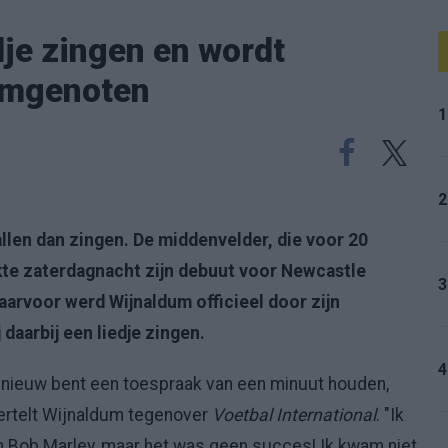
je zingen en wordt
amgenoten
1
2
llen dan zingen. De middenvelder, die voor 20
te zaterdagnacht zijn debuut voor Newcastle
3
arvoor werd Wijnaldum officieel door zijn
daarbij een liedje zingen.
4
je nieuw bent een toespraak van een minuut houden,
vertelt Wijnaldum tegenover
Voetbal International
. "Ik
an Bob Marley, maar het was geen succes! Ik kwam niet