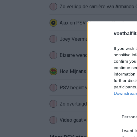
Zo verliep de carrière van Armando 
Ajax en PSV strijden om Braziliaans
voetbalfli
Joey Veerman verkoopt woning in Ei
If you wish 
Bizarre wending bij PSV: speler krij
sensitive in
confirm you
continue se
Hoe Mijnans past in de PSV-structu
information 
further disc
participants
PSV begint voorbereiding met gelijks
Downstream 
Zo overtuigde PSV Sven Mijnans en 
Persona
Video gaat viraal: Peter Bosz kapt i
I want t