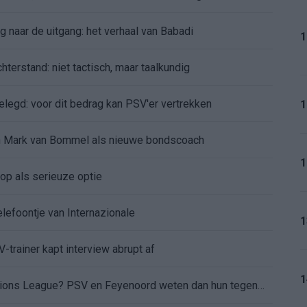
 naar de uitgang: het verhaal van Babadi
1
terstand: niet tactisch, maar taalkundig
legd: voor dit bedrag kan PSV'er vertrekken
1
 in Mark van Bommel als nieuwe bondscoach
1
op als serieuze optie
elefoontje van Internazionale
1
-trainer kapt interview abrupt af
1
Wanneer is de loting voor de Champions League? PSV en Feyenoord weten dan hun tegenstanders