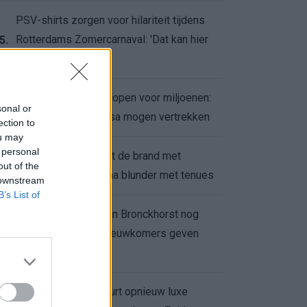
PSV-shirts zorgen voor hilariteit tijdens
Rotterdams Zomercarnaval: 'Dat kan hier
5.
niet'
Feyenoord zet deur open voor miljoenen:
6.
sonal or
Ueda en Hadj Moussa mogen vertrekken
ection to
ou may
 personal
Ajax helpt Burnley uit de brand met
7.
out of the
afgeknipte sokken na blunder met tenues
 downstream
B’s List of
Feyenoord onder Van Bronckhorst nog
altijd ongeslagen: nieuwkomers geven
8.
hoop
Hakim Ziyech verhuurt opnieuw luxe
9.