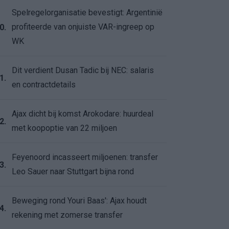
Spelregelorganisatie bevestigt: Argentinië
profiteerde van onjuiste VAR-ingreep op
0.
WK
Dit verdient Dusan Tadic bij NEC: salaris
1.
en contractdetails
Ajax dicht bij komst Arokodare: huurdeal
2.
met koopoptie van 22 miljoen
Feyenoord incasseert miljoenen: transfer
3.
Leo Sauer naar Stuttgart bijna rond
Beweging rond Youri Baas': Ajax houdt
4.
rekening met zomerse transfer