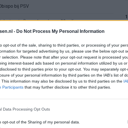
Obispo bij PSV
1
 talent met afkoopclausule van 80 miljoen
tsen.nl -
Do Not Process My Personal Information
ndhoven voor bedrag boven de vraagprijs
1
to opt-out of the sale, sharing to third parties, or processing of your per
gt rood en mag tóch verder
formation for targeted advertising by us, please use the below opt-out s
r selection. Please note that after your opt-out request is processed y
eing interest-based ads based on personal information utilized by us or
ur
1
disclosed to third parties prior to your opt-out. You may separately opt-
losure of your personal information by third parties on the IAB’s list of
. This information may also be disclosed by us to third parties on the
IA
pel: zo ziet de route naar het nieuwe seizoen eruit
Participants
that may further disclose it to other third parties.
bleef Ajax met lege handen achter
1
l Data Processing Opt Outs
nterview na Oranje-vragen abrupt af
o opt-out of the Sharing of my personal data.
1