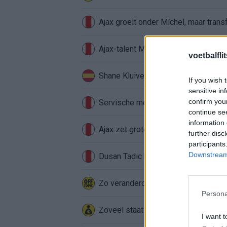
Ajax groeit onder Míchel, maar transf
Ajax-talent Mohamed Abdalla schrij
voetbalfli
Shane Kluivert krijgt kans van Flick 
If you wish 
sensitive in
confirm you
Servische media vergelijken Ajax-t
continue se
information 
Ajax zet grote stap richting volgen
further disc
participants
Downstream 
Dusan Tadic kijkt met bijzondere ge
Zo veranderde de relatie tussen Raf
Persona
Zoveel staat er financieel op het sp
I want t