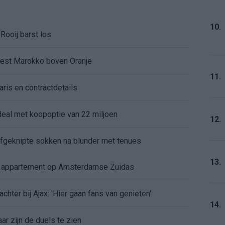
10.
Rooij barst los
kiest Marokko boven Oranje
11.
aris en contractdetails
rdeal met koopoptie van 22 miljoen
12.
 afgeknipte sokken na blunder met tenues
13.
e appartement op Amsterdamse Zuidas
chter bij Ajax: 'Hier gaan fans van genieten'
14.
r zijn de duels te zien