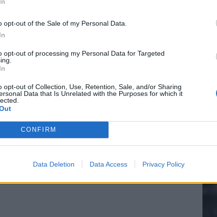
In
 bondscoach: "Kampioen met Jong Ajax"
o opt-out of the Sale of my Personal Data.
n schrijft geschiedenis met rode kaart in WK-finale
In
20.
to opt-out of processing my Personal Data for Targeted
e League? Dit zijn de belangrijke data
ing.
In
Mee
isie-terugkeer: NEC onderzoekt komst van Ajax-icoon
o opt-out of Collection, Use, Retention, Sale, and/or Sharing
ersonal Data that Is Unrelated with the Purposes for which it
lected.
Out
V
s
CONFIRM
Data Deletion
Data Access
Privacy Policy