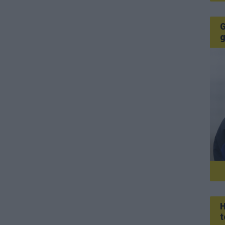
G
g
H
t