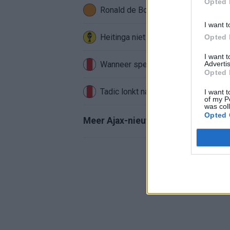
Opted 
Ronald de Boer noemt Reiziger als
I want t
Heitinga niet langer alleen: Argentij
Opted 
I want 
Wanneer speelt Ajax in de Conferenc
Advertis
Opted 
Tadic lonkt naar verrassende Erediv
I want t
of my P
was col
Opted 
Meer Ajax-nieuws