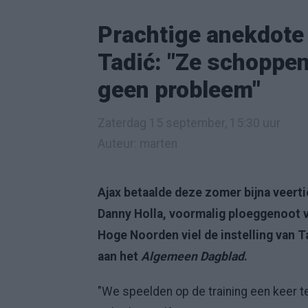
Prachtige anekdote 
Tadić: "Ze schoppen 
geen probleem"
Zaterdag 15 september, 15:30 uur
Auteur: marten
Ajax betaalde deze zomer bijna veerti
Danny Holla, voormalig ploeggenoot va
Hoge Noorden viel de instelling van Ta
aan het
Algemeen Dagblad
.
"We speelden op de training een keer te