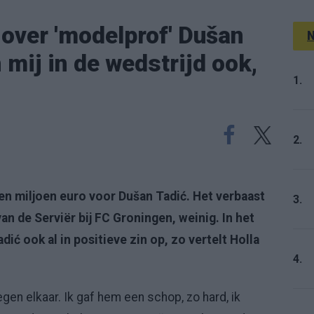
over 'modelprof' Dušan
N
mij in de wedstrijd ook,
1.
2.
en miljoen euro voor Dušan Tadić. Het verbaast
3.
n de Serviër bij FC Groningen, weinig. In het
dić ook al in positieve zin op, zo vertelt Holla
4.
gen elkaar. Ik gaf hem een schop, zo hard, ik