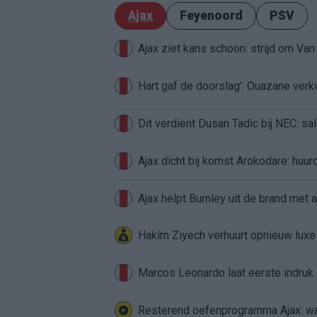
Ajax
Feyenoord
PSV
Ajax ziet kans schoon: strijd om Van 
Hart gaf de doorslag': Ouazane ver
Dit verdient Dusan Tadic bij NEC: sal
Ajax dicht bij komst Arokodare: huu
Ajax helpt Burnley uit de brand met
Hakim Ziyech verhuurt opnieuw lux
Marcos Leonardo laat eerste indruk a
Resterend oefenprogramma Ajax: waa