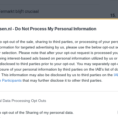
ermarkt blijft cruciaal
15.
ft Europese geschiedenis
tsen.nl -
Do Not Process My Personal Information
en begint in de basis bij FC Barcelona
16.
to opt-out of the sale, sharing to third parties, or processing of your per
formation for targeted advertising by us, please use the below opt-out s
r selection. Please note that after your opt-out request is processed y
alent Abdellah Ouazane met Lionel Messi
eing interest-based ads based on personal information utilized by us or
17.
disclosed to third parties prior to your opt-out. You may separately opt-
de ronde na ruime zege op Vojvodina
losure of your personal information by third parties on the IAB’s list of
. This information may also be disclosed by us to third parties on the
IA
Participants
that may further disclose it to other third parties.
voelens naar Ajax - Vojvodina
18.
ael van der Vaart en Sylvie Meis door de jaren heen
l Data Processing Opt Outs
el voor Ajax en FC Twente in Europa
o opt-out of the Sharing of my personal data.
19.