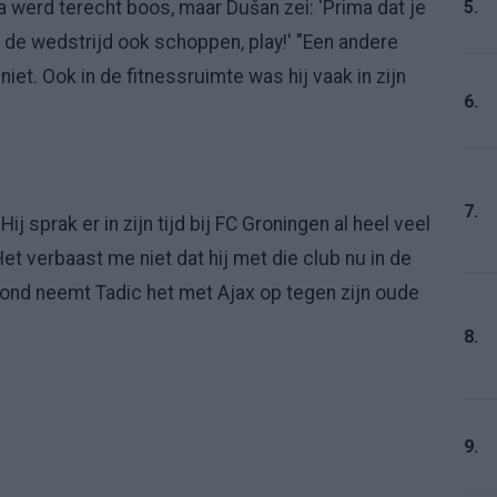
5.
ra werd terecht boos, maar Dušan zei: 'Prima dat je
n de wedstrijd ook schoppen, play!' "Een andere
niet. Ook in de fitnessruimte was hij vaak in zijn
6.
7.
ij sprak er in zijn tijd bij FC Groningen al heel veel
et verbaast me niet dat hij met die club nu in de
nd neemt Tadic het met Ajax op tegen zijn oude
8.
9.