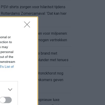
PSV-shirts zorgen voor hilariteit tijdens
Rotterdams Zomercarnaval: 'Dat kan hier
niet'
Feyenoord zet deur open voor miljoenen:
sonal or
Ueda en Hadj Moussa mogen vertrekken
ection to
ou may
 personal
Ajax helpt Burnley uit de brand met
out of the
afgeknipte sokken na blunder met tenues
 downstream
B’s List of
Feyenoord onder Van Bronckhorst nog
altijd ongeslagen: nieuwkomers geven
hoop
Hakim Ziyech verhuurt opnieuw luxe