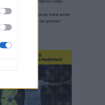
appartement op Amsterdamse Zuidas
Marcos Leonardo laat eerste indruk achter
bij Ajax: 'Hier gaan fans van genieten'
r nieuws
an Götze tot Sterling:
tatementtransfers in Nederland