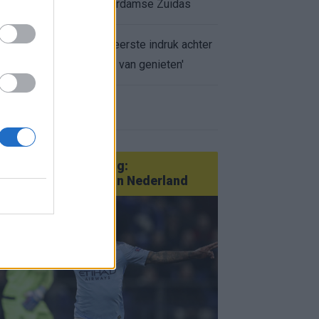
appartement op Amsterdamse Zuidas
Marcos Leonardo laat eerste indruk achter
bij Ajax: 'Hier gaan fans van genieten'
r nieuws
an Götze tot Sterling:
tatementtransfers in Nederland