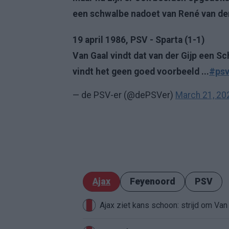
een schwalbe nadoet van René van der
19 april 1986, PSV - Sparta (1-1)
Van Gaal vindt dat van der Gijp een S
vindt het geen goed voorbeeld ...
#ps
— de PSV-er (@dePSVer)
March 21, 20
Ajax
Feyenoord
PSV
Ajax ziet kans schoon: strijd om Van 