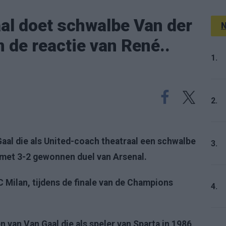
al doet schwalbe Van der
N
n de reactie van René..
1.
2.
aal die als United-coach theatraal een schwalbe
3.
 met 3-2 gewonnen duel van Arsenal.
C Milan, tijdens de finale van de Champions
4.
 van Van Gaal die als speler van Sparta in 1986