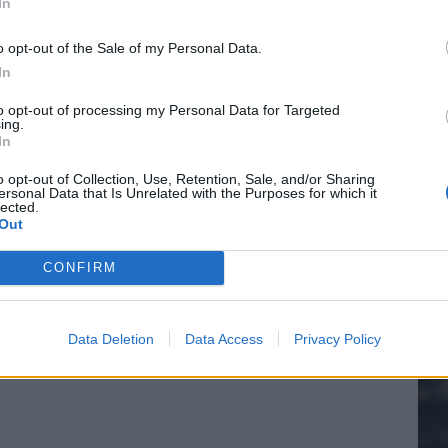
In
e League? Dit zijn de belangrijke data
o opt-out of the Sale of my Personal Data.
isie-terugkeer: NEC onderzoekt komst van Ajax-icoon
In
20.
to opt-out of processing my Personal Data for Targeted
ing.
In
Mee
o opt-out of Collection, Use, Retention, Sale, and/or Sharing
ersonal Data that Is Unrelated with the Purposes for which it
lected.
Out
V
s
CONFIRM
Data Deletion
Data Access
Privacy Policy