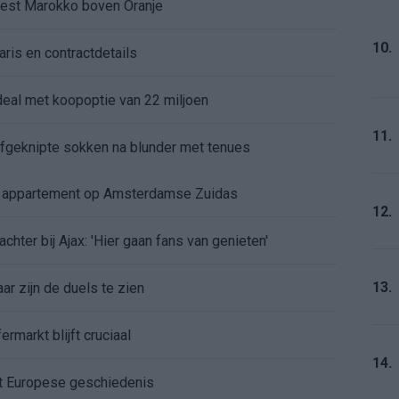
kiest Marokko boven Oranje
10.
aris en contractdetails
rdeal met koopoptie van 22 miljoen
11.
 afgeknipte sokken na blunder met tenues
e appartement op Amsterdamse Zuidas
12.
chter bij Ajax: 'Hier gaan fans van genieten'
13.
r zijn de duels te zien
ermarkt blijft cruciaal
14.
ft Europese geschiedenis