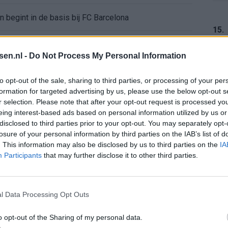
en begint in de basis bij FC Barcelona
15.
alent Abdellah Ouazane met Lionel Messi
tsen.nl -
Do Not Process My Personal Information
de ronde na ruime zege op Vojvodina
16.
to opt-out of the sale, sharing to third parties, or processing of your per
formation for targeted advertising by us, please use the below opt-out s
voelens naar Ajax - Vojvodina
r selection. Please note that after your opt-out request is processed y
eing interest-based ads based on personal information utilized by us or
17.
disclosed to third parties prior to your opt-out. You may separately opt-
ael van der Vaart en Sylvie Meis door de jaren heen
losure of your personal information by third parties on the IAB’s list of
. This information may also be disclosed by us to third parties on the
IA
el voor Ajax en FC Twente in Europa
Participants
that may further disclose it to other third parties.
18.
 bondscoach: "Kampioen met Jong Ajax"
l Data Processing Opt Outs
n schrijft geschiedenis met rode kaart in WK-finale
o opt-out of the Sharing of my personal data.
19.