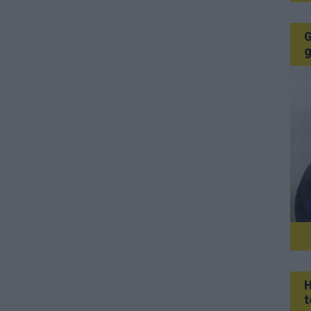
G
g
H
t