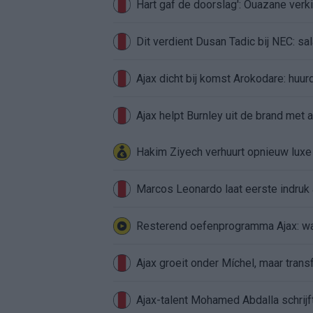
Hart gaf de doorslag': Ouazane ver
Dit verdient Dusan Tadic bij NEC: sal
Ajax dicht bij komst Arokodare: huu
Ajax helpt Burnley uit de brand met
Hakim Ziyech verhuurt opnieuw lux
Marcos Leonardo laat eerste indruk a
Resterend oefenprogramma Ajax: waa
Ajax groeit onder Míchel, maar transf
Ajax-talent Mohamed Abdalla schrij