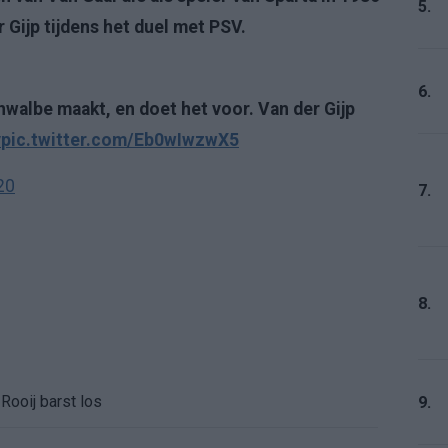
5.
 Gijp tijdens het duel met PSV.
6.
chwalbe maakt, en doet het voor. Van der Gijp
v
pic.twitter.com/Eb0wIwzwX5
20
7.
8.
Rooij barst los
9.