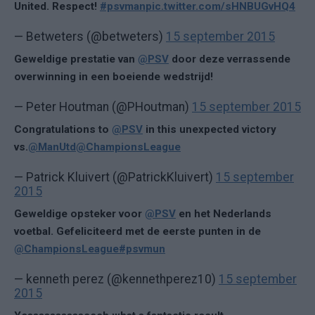
United. Respect!
#psvman
pic.twitter.com/sHNBUGvHQ4
— Betweters (@betweters)
15 september 2015
Geweldige prestatie van
@PSV
door deze verrassende
overwinning in een boeiende wedstrijd!
— Peter Houtman (@PHoutman)
15 september 2015
Congratulations to
@PSV
in this unexpected victory
vs.
@ManUtd
@ChampionsLeague
— Patrick Kluivert (@PatrickKluivert)
15 september
2015
Geweldige opsteker voor
@PSV
en het Nederlands
voetbal. Gefeliciteerd met de eerste punten in de
@ChampionsLeague
#psvmun
— kenneth perez (@kennethperez10)
15 september
2015