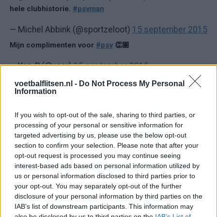
hele clubhistorie.
#psvman
— Michel Abbink (@sportzeloot)
15 september 2015
Mijn complimenten voor
#psv
👏🏽
— Yes-R (@yesr)
15 september 2015
#PSV
zorgt voor opkikker die Nederlandse voetbal
voetbalflitsen.nl -
Do Not Process My Personal
Information
nodig heeft. Schitterende zege op Manchester United.
Inspiratie voor
#Ajax
#AZ
en Grunn ?
If you wish to opt-out of the sale, sharing to third parties, or
processing of your personal or sensitive information for
— Mike Verweij (@MikeVerweij)
15 september 2015
targeted advertising by us, please use the below opt-out
Pittig ploegje dat PSV. Straalde veel vanaf. Dat is ergens
section to confirm your selection. Please note that after your
vol voor gaan!
opt-out request is processed you may continue seeing
interest-based ads based on personal information utilized by
— Mark Tuitert (@marktuitert)
15 september 2015
us or personal information disclosed to third parties prior to
your opt-out. You may separately opt-out of the further
Vanavond is heel Nederland even voor PSV!
#PSVMan
disclosure of your personal information by third parties on the
IAB’s list of downstream participants. This information may
— Rámon (@ramon3fm)
15 september 2015
also be disclosed by us to third parties on the
IAB’s List of