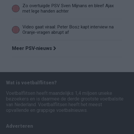
Zo overtuigde PSV Sven Mijnans en bleef Ajax
met lege handen achter
Video gaat viraal: Peter Bosz kapt interview na
Oranje-vragen abrupt af
Meer PSV-nieuws
Wat is voetbalflitsen?
Voetbalflitsen heeft maandelijks 1,4 miljoen unieke
bezoekers en is daarmee de derde grootste voetbalsite
van Nederland. Voetbalflitsen heeft het meest
opvallende en grappige voetbalnieuws.
Adverteren