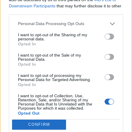
Downstream Participants
that may further disclose it to other
third parties.
Ajax
Feyenoord
PSV
Personal Data Processing Opt Outs
Daarom zit Peter Bosz niet op de bank bij PSV
tegen FC Eindhoven
I want to opt-out of the Sharing of my
personal data.
Opted In
Welke keeper kiest FC Twente als Drommel
afhaakt? Deze opties heeft Ten Hag
I want to opt-out of the Sale of my
Personal Data.
Opted In
PSV-shirts zorgen voor hilariteit tijdens
Rotterdams Zomercarnaval: 'Dat kan hier niet'
I want to opt-out of processing my
Personal Data for Targeted Advertising.
Opted In
Zorgen nemen toe bij PSV: Bosz snoeihard, fans
eisen defensieve versterkingen
I want to opt-out of Collection, Use,
Retention, Sale, and/or Sharing of my
Personal Data that Is Unrelated with the
Purposes for which it was collected.
Ooit de toekomst van PSV, nu op weg naar de
Opted Out
uitgang: het verhaal van Babadi
CONFIRM
Van Bommel begint bij België met achterstand: