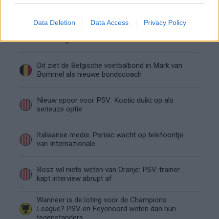
niet tactisch, maar taalkundig
Data Deletion
Data Access
Privacy Policy
Transferclausule Joey Veerman uitgelegd: voor
dit bedrag kan PSV'er vertrekken
Dit ziet de Belgische voetbalbond in Mark van
Bommel als nieuwe bondscoach
Nieuw spoor voor PSV: Kostic duikt op als
serieuze optie
Italiaanse media: Perisic wacht op telefoontje
van Internazionale
Bosz wil niets weten van Oranje: PSV-trainer
kapt interview abrupt af
Wanneer is de loting voor de Champions
League? PSV en Feyenoord weten dan hun
tegenstanders