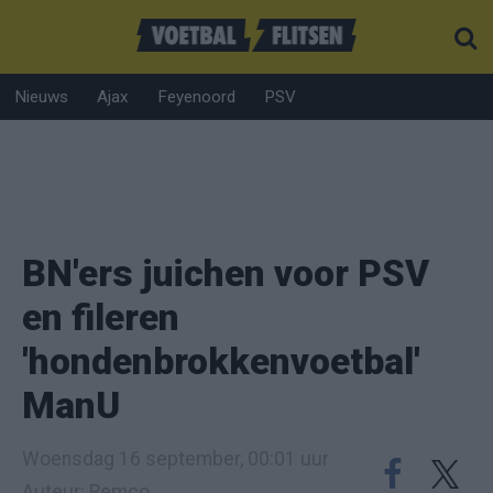
Nieuws
Ajax
Feyenoord
PSV
BN'ers juichen voor PSV
en fileren
'hondenbrokkenvoetbal'
ManU
Woensdag 16 september, 00:01 uur
Auteur: Remco