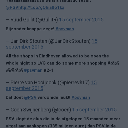
Yeaaaaaaaaaasssh what a fantastic result
@PSV
http://t.co/gOhia0o1kx
— Ruud Gullit (@GullitR)
15 september 2015
Bijzonder knappe zege!
#psvman
— Jan Dirk Stouten (@JanDirkStouten)
15
september 2015
All the shops in Eindhoven allowed to be open the
whole night so LVG can do some more shopping #💰💰
💰💰💰💰
#psvman
#2-1
— Pierre van Hooijdonk (@pierrevh17)
15
september 2015
Dat doet
@PSV
verdomde leuk!!
#psvman
— Coen Swijnenberg (@coen)
15 september 2015
PSV klopt de club die in de afgelopen 15 maanden meer
uitgaf aan aankopen (335 miljoen euro) dan PSV in de