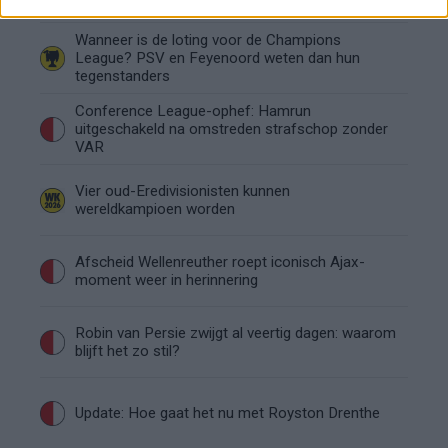
Wanneer is de loting voor de Champions
League? PSV en Feyenoord weten dan hun
tegenstanders
Conference League-ophef: Hamrun
uitgeschakeld na omstreden strafschop zonder
VAR
Vier oud-Eredivisionisten kunnen
wereldkampioen worden
Afscheid Wellenreuther roept iconisch Ajax-
moment weer in herinnering
Robin van Persie zwijgt al veertig dagen: waarom
blijft het zo stil?
Update: Hoe gaat het nu met Royston Drenthe