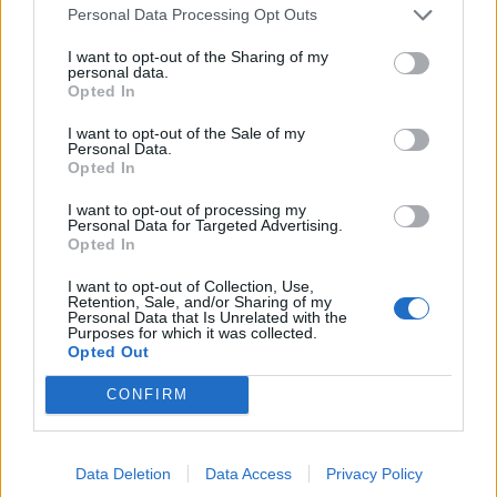
Brengt Sporting Portugal Feyenoord in de
Personal Data Processing Opt Outs
problemen rond Hadj Moussa?
I want to opt-out of the Sharing of my
personal data.
Van droomtransfer tot contractontbinding: het
Opted In
Feyenoord-verhaal van Calvin Stengs
I want to opt-out of the Sale of my
Personal Data.
'Hij is weer gewoon mijn vader': Shaqueel
Opted In
openhartig over Robin van Persie
I want to opt-out of processing my
Personal Data for Targeted Advertising.
Lille geeft niet op na afwijzing: komt er nieuw
Opted In
bod op Gjivai Zechiël?
I want to opt-out of Collection, Use,
Retention, Sale, and/or Sharing of my
Been blikt terug op historische afstraffing: "Die
Personal Data that Is Unrelated with the
Purposes for which it was collected.
schaamte voel ik nog altijd"
Opted Out
Calvin Stengs opnieuw vader: bijzonder nieuws in
CONFIRM
onzekere transferzomer
Zoë Livay raakt draad kwijt tijdens open dag
Data Deletion
Data Access
Privacy Policy
Feyenoord na storing met autocue