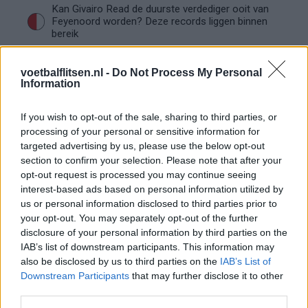
Kan Givairo Read de duurste verdediger ooit van
Feyenoord worden? Deze records liggen binnen
bereik
Van Bronckhorst voert druk op: Feyenoord wil op
voetbalflitsen.nl -
Do Not Process My Personal
deze twee posities nog versterken
Information
Feyenoord incasseert miljoenen: transfer Leo
If you wish to opt-out of the sale, sharing to third parties, or
Sauer naar Stuttgart bijna rond
processing of your personal or sensitive information for
targeted advertising by us, please use the below opt-out
section to confirm your selection. Please note that after your
Feyenoord zet deur open voor miljoenen: Ueda
en Hadj Moussa mogen vertrekken
opt-out request is processed you may continue seeing
interest-based ads based on personal information utilized by
us or personal information disclosed to third parties prior to
Feyenoord sluit voorbereiding bijna af: dit staat
your opt-out. You may separately opt-out of the further
er nog op het programma
disclosure of your personal information by third parties on the
IAB’s list of downstream participants. This information may
Shaqueel van Persie ontkracht geruchten over
also be disclosed by us to third parties on the
IAB’s List of
keuze voor Marokko
Downstream Participants
that may further disclose it to other
third parties.