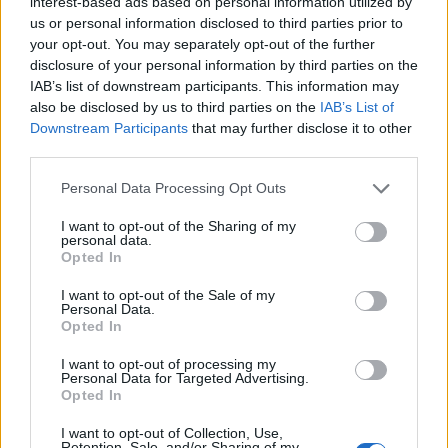
interest-based ads based on personal information utilized by
Rotterdams Zomercarnaval: 'Dat kan hier niet'
us or personal information disclosed to third parties prior to
your opt-out. You may separately opt-out of the further
disclosure of your personal information by third parties on the
Zorgen nemen toe bij PSV: Bosz snoeihard, fans
eisen defensieve versterkingen
IAB’s list of downstream participants. This information may
also be disclosed by us to third parties on the
IAB’s List of
Downstream Participants
that may further disclose it to other
Ooit de toekomst van PSV, nu op weg naar de
third parties.
uitgang: het verhaal van Babadi
Personal Data Processing Opt Outs
Van Bommel begint bij België met achterstand:
I want to opt-out of the Sharing of my
niet tactisch, maar taalkundig
personal data.
Opted In
Transferclausule Joey Veerman uitgelegd: voor
I want to opt-out of the Sale of my
dit bedrag kan PSV'er vertrekken
Personal Data.
Opted In
Dit ziet de Belgische voetbalbond in Mark van
I want to opt-out of processing my
Bommel als nieuwe bondscoach
Personal Data for Targeted Advertising.
Opted In
Nieuw spoor voor PSV: Kostic duikt op als
I want to opt-out of Collection, Use,
serieuze optie
Retention, Sale, and/or Sharing of my