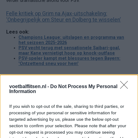
verder dramatische avond voor PSV.
Felle kritiek op Grim na Ajax-uitschakeling:
‘Onbegrijpelijk om Steur en Dolberg te wisselen’
Lees ook:
Champions League: uitslagen en programma van
het seizoen 2025-2026
PSV vecht terug met sensationele Saibari-goal,
maar Kane vernietigt hoop op knock-outfase
PSV-speler kampt met blessures tegen Bayern:
'Ontzettend sneu voor hem'
Ajax
Feyenoord
PSV
voetbalflitsen.nl -
Do Not Process My Personal
Information
Daarom zit Peter Bosz niet op de bank bij PSV
tegen FC Eindhoven
If you wish to opt-out of the sale, sharing to third parties, or
processing of your personal or sensitive information for
Welke keeper kiest FC Twente als Drommel
targeted advertising by us, please use the below opt-out
afhaakt? Deze opties heeft Ten Hag
section to confirm your selection. Please note that after your
opt-out request is processed you may continue seeing
PSV-shirts zorgen voor hilariteit tijdens