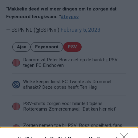
"Makkelie deed wel meer dingen om te zorgen dat
Feyenoord terugkwam..."
#feypsv
— ESPN NL (@ESPNnl)
February 5, 2023
Ajax
Feyenoord
PSV
Daarom zit Peter Bosz niet op de bank bij PSV
tegen FC Eindhoven
Welke keeper kiest FC Twente als Drommel
afhaakt? Deze opties heeft Ten Hag
PSV-shirts zorgen voor hilariteit tijdens
Rotterdams Zomercarnaval: 'Dat kan hier niet'
Zorgen nemen toe bij PSV: Bosz snoeihard, fans
eisen defensieve versterkingen