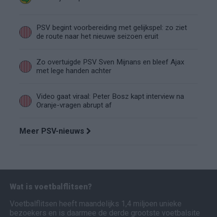
PSV begint voorbereiding met gelijkspel: zo ziet
de route naar het nieuwe seizoen eruit
Zo overtuigde PSV Sven Mijnans en bleef Ajax
met lege handen achter
Video gaat viraal: Peter Bosz kapt interview na
Oranje-vragen abrupt af
Meer PSV-nieuws
Wat is voetbalflitsen?
Voetbalflitsen heeft maandelijks 1,4 miljoen unieke
bezoekers en is daarmee de derde grootste voetbalsite