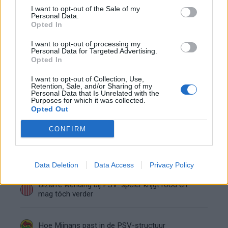
Bosz wil niets weten van Oranje: PSV-trainer
I want to opt-out of the Sale of my
kapt interview abrupt af
Personal Data.
Opted In
Wanneer is de loting voor de Champions
I want to opt-out of processing my
League? PSV en Feyenoord weten dan hun
Personal Data for Targeted Advertising.
tegenstanders
Opted In
Zo verliep de carrière van Armando Obispo bij
I want to opt-out of Collection, Use,
PSV
Retention, Sale, and/or Sharing of my
Personal Data that Is Unrelated with the
Purposes for which it was collected.
Opted Out
Ajax en PSV strijden om Braziliaans talent met
afkoopclausule van 80 miljoen
CONFIRM
Joey Veerman verkoopt woning in Eindhoven
voor bedrag boven de vraagprijs
Data Deletion
Data Access
Privacy Policy
Bizarre wending bij PSV: speler krijgt rood en
mag tóch verder
Hoe Mijnans past in de PSV-structuur