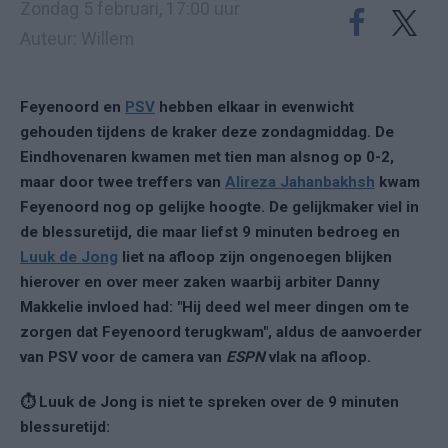
Zondag 5 februari, 17:00 uur
Auteur: Willem
Feyenoord en
PSV
hebben elkaar in evenwicht
gehouden tijdens de kraker deze zondagmiddag. De
Eindhovenaren kwamen met tien man alsnog op 0-2,
maar door twee treffers van
Alireza Jahanbakhsh
kwam
Feyenoord nog op gelijke hoogte. De gelijkmaker viel in
de blessuretijd, die maar liefst 9 minuten bedroeg en
Luuk de Jong
liet na afloop zijn ongenoegen blijken
hierover en over meer zaken waarbij arbiter Danny
Makkelie invloed had: "Hij deed wel meer dingen om te
zorgen dat Feyenoord terugkwam", aldus de aanvoerder
van PSV voor de camera van
ESPN
vlak na afloop.
⏱ Luuk de Jong is niet te spreken over de 9 minuten
blessuretijd: