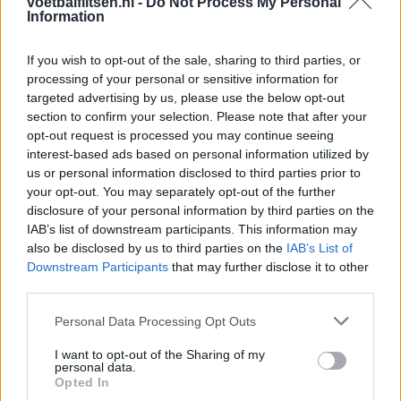
voetbalflitsen.nl -
Do Not Process My Personal
Information
Ooit de toekomst van PSV, nu op weg naar de
uitgang: het verhaal van Babadi
If you wish to opt-out of the sale, sharing to third parties, or
processing of your personal or sensitive information for
Van Bommel begint bij België met achterstand:
targeted advertising by us, please use the below opt-out
niet tactisch, maar taalkundig
section to confirm your selection. Please note that after your
opt-out request is processed you may continue seeing
Transferclausule Joey Veerman uitgelegd: voor
interest-based ads based on personal information utilized by
dit bedrag kan PSV'er vertrekken
us or personal information disclosed to third parties prior to
your opt-out. You may separately opt-out of the further
disclosure of your personal information by third parties on the
Dit ziet de Belgische voetbalbond in Mark van
IAB’s list of downstream participants. This information may
Bommel als nieuwe bondscoach
also be disclosed by us to third parties on the
IAB’s List of
Downstream Participants
that may further disclose it to other
Nieuw spoor voor PSV: Kostic duikt op als
third parties.
serieuze optie
Personal Data Processing Opt Outs
Italiaanse media: Perisic wacht op telefoontje
I want to opt-out of the Sharing of my
van Internazionale
personal data.
Opted In