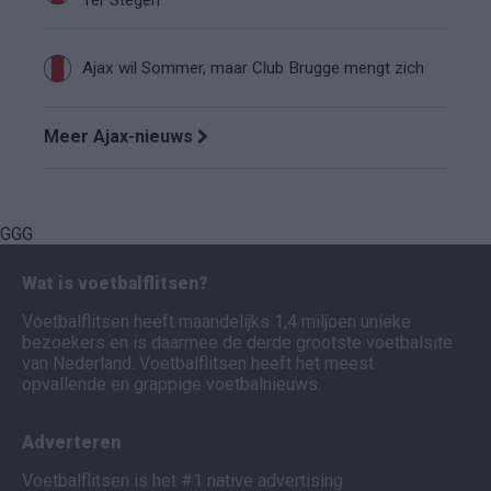
Ter Stegen’
Ajax wil Sommer, maar Club Brugge mengt zich
Meer Ajax-nieuws
GGG
Wat is voetbalflitsen?
Voetbalflitsen heeft maandelijks 1,4 miljoen unieke
bezoekers en is daarmee de derde grootste voetbalsite
van Nederland. Voetbalflitsen heeft het meest
opvallende en grappige voetbalnieuws.
Adverteren
Voetbalflitsen is het #1 native advertising