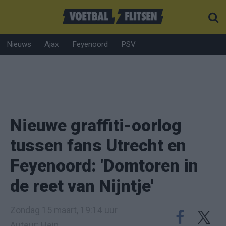
Nieuws
Ajax
Feyenoord
PSV
Nieuwe graffiti-oorlog
tussen fans Utrecht en
Feyenoord: 'Domtoren in
de reet van Nijntje'
Zondag 15 maart, 19:14 uur
Auteur: Hein