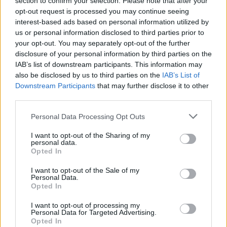
section to confirm your selection. Please note that after your
opt-out request is processed you may continue seeing
Steur kiest voor Newcastle na gemiste
interest-based ads based on personal information utilized by
duidelijkheid bij Ajax
us or personal information disclosed to third parties prior to
your opt-out. You may separately opt-out of the further
Blind kan bij Ajax de speler naast Míchel worden
disclosure of your personal information by third parties on the
IAB’s list of downstream participants. This information may
also be disclosed by us to third parties on the
IAB’s List of
“Twente was toen niet haalbaar”: Weghorst blikt
Downstream Participants
that may further disclose it to other
terug op Ajax-keuze
third parties.
Personal Data Processing Opt Outs
De transferprioriteiten van Ajax worden steeds
duidelijker
I want to opt-out of the Sharing of my
personal data.
Opted In
Ajax begint voorbereiding met nederlaag: zo ziet
de route naar PEC eruit
I want to opt-out of the Sale of my
Personal Data.
Opted In
Zo overtuigde PSV Sven Mijnans en bleef Ajax
met lege handen achter
I want to opt-out of processing my
Personal Data for Targeted Advertising.
Opted In