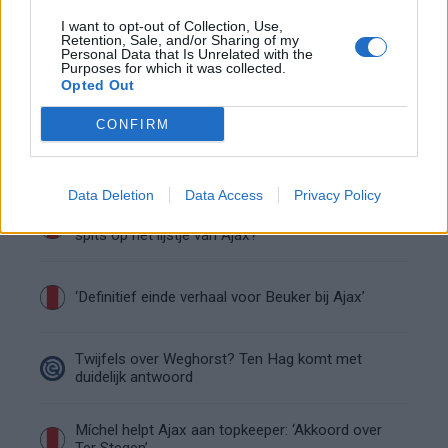
Waarom steeds meer sleutelfiguren Ajax
verlaten
I want to opt-out of Collection, Use,
Retention, Sale, and/or Sharing of my
Personal Data that Is Unrelated with the
Purposes for which it was collected.
Steijn: ‘Bergwijn was niet mijn eerste keus als
Opted Out
Ajax-aanvoerder’
CONFIRM
Van Gaal-vertrek markeert einde van bestuurlijke
Ajax-fase
Data Deletion
Data Access
Privacy Policy
Wie is Federico Viñas, de Uruguayaanse WK-
spits op het lijstje van Ajax?
‘Definitief einde verhaal voor Beuker bij Ajax’
Twijfels over Weghorst? Ten Hag komt met
duidelijk antwoord
Míchel helpt Ajax aan topkeeper: ‘Akkoord over