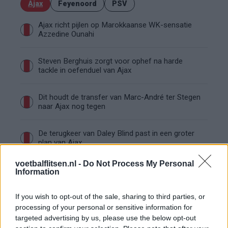
Ajax
Feyenoord
PSV
Ajax richt pijlen op Marokkaanse WK-sensatie
Azzedine Ounahi
Steven Berghuis zorgt voor ophef na harde
tackle in oefenduel van Ajax
Dit houdt de transfer van Marc-André ter Stegen
naar Ajax nog tegen
De terugkeer van Daley Blind past in een groter
plan van Ajax
voetbalflitsen.nl -
Do Not Process My Personal
Kritiek op Engels van Míchel genuanceerd: ‘Ajax-
Information
spelers snappen dat echt wel’
If you wish to opt-out of the sale, sharing to third parties, or
De eerste Míchel-dagen bij Ajax: Blind coacht,
processing of your personal or sensitive information for
Gloukh krijgt standje en Ceballos wordt gebeld
targeted advertising by us, please use the below opt-out