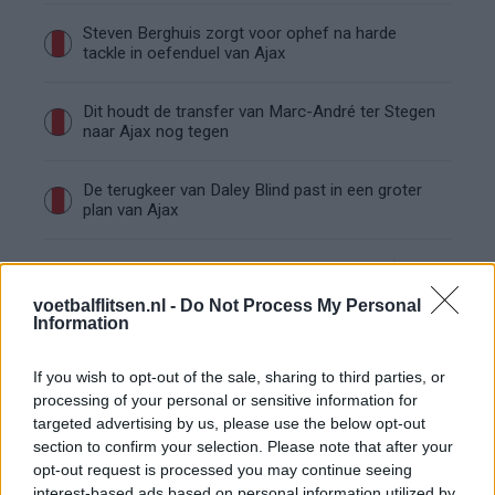
Steven Berghuis zorgt voor ophef na harde
tackle in oefenduel van Ajax
Dit houdt de transfer van Marc-André ter Stegen
naar Ajax nog tegen
De terugkeer van Daley Blind past in een groter
plan van Ajax
Kritiek op Engels van Míchel genuanceerd: ‘Ajax-
spelers snappen dat echt wel’
voetbalflitsen.nl -
Do Not Process My Personal
Information
De eerste Míchel-dagen bij Ajax: Blind coacht,
Gloukh krijgt standje en Ceballos wordt gebeld
If you wish to opt-out of the sale, sharing to third parties, or
processing of your personal or sensitive information for
targeted advertising by us, please use the below opt-out
Steur kiest voor Newcastle na gemiste
duidelijkheid bij Ajax
section to confirm your selection. Please note that after your
opt-out request is processed you may continue seeing
interest-based ads based on personal information utilized by