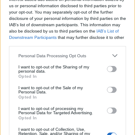
Blind kan bij Ajax de speler naast Míchel worden
us or personal information disclosed to third parties prior to
your opt-out. You may separately opt-out of the further
disclosure of your personal information by third parties on the
“Twente was toen niet haalbaar”: Weghorst blikt
IAB’s list of downstream participants. This information may
terug op Ajax-keuze
also be disclosed by us to third parties on the
IAB’s List of
Downstream Participants
that may further disclose it to other
third parties.
De transferprioriteiten van Ajax worden steeds
duidelijker
Personal Data Processing Opt Outs
Ajax begint voorbereiding met nederlaag: zo ziet
I want to opt-out of the Sharing of my
personal data.
de route naar PEC eruit
Opted In
Zo overtuigde PSV Sven Mijnans en bleef Ajax
I want to opt-out of the Sale of my
Personal Data.
met lege handen achter
Opted In
I want to opt-out of processing my
Waarom steeds meer sleutelfiguren Ajax
Personal Data for Targeted Advertising.
verlaten
Opted In
I want to opt-out of Collection, Use,
Steijn: ‘Bergwijn was niet mijn eerste keus als
Retention, Sale, and/or Sharing of my