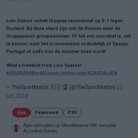
Luis Suárez schiet Uruguay razendsnel op 0-1 tegen
Rusland. Bij deze stand zijn niet de Russen maar de
Uruguayanen groepswinnaar. Of het een voordeel is, valt
te bezien, want het is momenteel onduidelijk of Spanje,
Portugal of zelfs Iran de nummer twee wordt.
What a freekick from Luis Suarez!
#URURUS
#WorldCup
pic.twitter.com/K2X9ZdvJXW
— TheSportMatrix 🇷🇺 🏆 (@TheSportMatrix)
25
juni 2018
Ajax
Feyenoord
PSV
Ajax richt pijlen op Marokkaanse WK-sensatie
Azzedine Ounahi