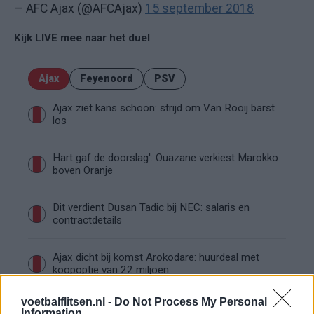
— AFC Ajax (@AFCAjax)
15 september 2018
Kijk LIVE mee naar het duel
Ajax
Feyenoord
PSV
Ajax ziet kans schoon: strijd om Van Rooij barst
los
Hart gaf de doorslag': Ouazane verkiest Marokko
boven Oranje
Dit verdient Dusan Tadic bij NEC: salaris en
contractdetails
Ajax dicht bij komst Arokodare: huurdeal met
koopoptie van 22 miljoen
voetbalflitsen.nl -
Do Not Process My Personal
Ajax helpt Burnley uit de brand met afgeknipte
Information