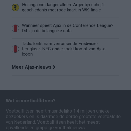
Heitinga niet langer alleen: Argentijn schrijft
geschiedenis met rode kaart in WK-finale
Wanneer speelt Ajax in de Conference League?
Dit zijn de belangrijke data
Tadic lonkt naar verrassende Eredivisie-
terugkeer: NEC onderzoekt komst van Ajax-
icoon
Meer Ajax-nieuws
Wat is voetbalflitsen?
Voetbalflitsen heeft maandelijks 1,4 miljoen unieke
bezoekers en is daarmee de derde grootste voetbalsite
van Nederland. Voetbalflitsen heeft het meest
opvallende en grappige voetbalnieuws.