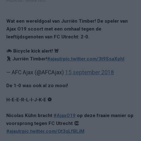
Wat een wereldgoal van Jurriën Timber! De speler van
Ajax O19 scoort met een omhaal tegen de
leeftijdsgenoten van FC Utrecht: 2-0.
🚲 Bicycle kick alert! 🚨
🕺 Jurriën Timber!
#ajautr
pic.twitter.com/3t9SsaXphl
— AFC Ajax (@AFCAjax)
15 september 2018
De 1-0 was ook al zo mooi!
H-E-E-R-L-I-J-K-E ⚽️
Nicolas Kühn bracht
#AjaxO19
op deze fraaie manier op
voorsprong tegen FC Utrecht 👏
#ajautr
pic.twitter.com/Qt3qLfBLiM