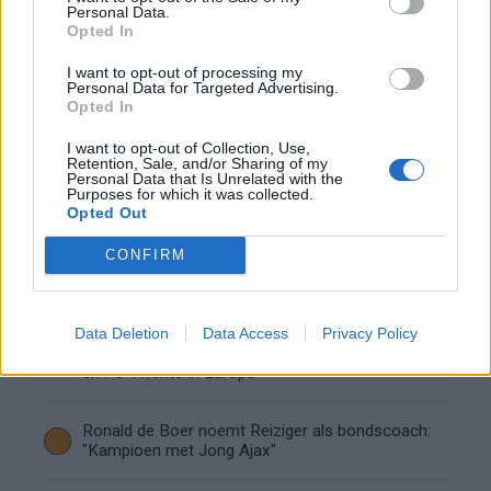
Personal Data.
Opted In
Servische media vergelijken Ajax-talent Abdellah
Ouazane met Lionel Messi
I want to opt-out of processing my
Personal Data for Targeted Advertising.
Opted In
Ajax zet grote stap richting volgende ronde na
ruime zege op Vojvodina
I want to opt-out of Collection, Use,
Retention, Sale, and/or Sharing of my
Personal Data that Is Unrelated with the
Purposes for which it was collected.
Dusan Tadic kijkt met bijzondere gevoelens naar
Opted Out
Ajax - Vojvodina
CONFIRM
Zo veranderde de relatie tussen Rafael van der
Vaart en Sylvie Meis door de jaren heen
Data Deletion
Data Access
Privacy Policy
Zoveel staat er financieel op het spel voor Ajax
en FC Twente in Europa
Ronald de Boer noemt Reiziger als bondscoach:
"Kampioen met Jong Ajax"