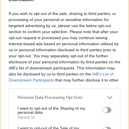
sokken na blunder met tenues
If you wish to opt-out of the sale, sharing to third parties, or
Hakim Ziyech verhuurt opnieuw luxe
processing of your personal or sensitive information for
appartement op Amsterdamse Zuidas
targeted advertising by us, please use the below opt-out
section to confirm your selection. Please note that after your
Marcos Leonardo laat eerste indruk achter bij
opt-out request is processed you may continue seeing
Ajax: 'Hier gaan fans van genieten'
interest-based ads based on personal information utilized by
us or personal information disclosed to third parties prior to
your opt-out. You may separately opt-out of the further
Resterend oefenprogramma Ajax: waar zijn de
disclosure of your personal information by third parties on the
duels te zien
IAB’s list of downstream participants. This information may
also be disclosed by us to third parties on the
IAB’s List of
Ajax groeit onder Míchel, maar transfermarkt
Downstream Participants
that may further disclose it to other
blijft cruciaal
third parties.
Personal Data Processing Opt Outs
Ajax-talent Mohamed Abdalla schrijft Europese
geschiedenis
I want to opt-out of the Sharing of my
personal data.
Opted In
Shane Kluivert krijgt kans van Flick en begint in
de basis bij FC Barcelona
I want to opt-out of the Sale of my