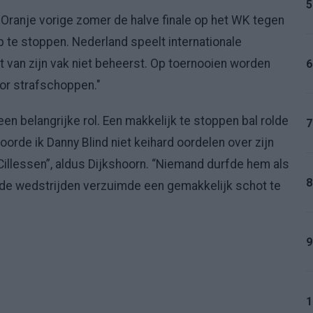
5
 Oranje vorige zomer de halve finale op het WK tegen
p te stoppen. Nederland speelt internationale
t van zijn vak niet beheerst. Op toernooien worden
6
oor strafschoppen."
en belangrijke rol. Een makkelijk te stoppen bal rolde
7
oorde ik Danny Blind niet keihard oordelen over zijn
illessen”, aldus Dijkshoorn. “Niemand durfde hem als
8
 beide wedstrijden verzuimde een gemakkelijk schot te
9
1