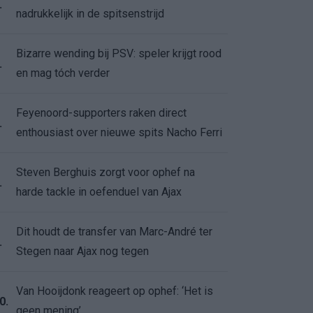
.
nadrukkelijk in de spitsenstrijd
Bizarre wending bij PSV: speler krijgt rood
.
en mag tóch verder
Feyenoord-supporters raken direct
.
enthousiast over nieuwe spits Nacho Ferri
Steven Berghuis zorgt voor ophef na
.
harde tackle in oefenduel van Ajax
Dit houdt de transfer van Marc-André ter
.
Stegen naar Ajax nog tegen
Van Hooijdonk reageert op ophef: ‘Het is
0.
geen mening’