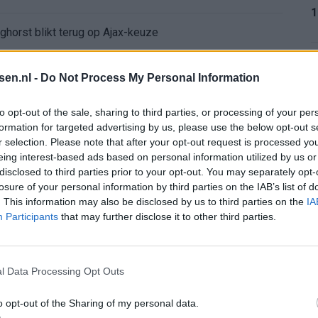
1
ghorst blikt terug op Ajax-keuze
den steeds duidelijker
1
tsen.nl -
Do Not Process My Personal Information
aag: zo ziet de route naar PEC eruit
to opt-out of the sale, sharing to third parties, or processing of your per
formation for targeted advertising by us, please use the below opt-out s
r selection. Please note that after your opt-out request is processed y
1
bleef Ajax met lege handen achter
eing interest-based ads based on personal information utilized by us or
disclosed to third parties prior to your opt-out. You may separately opt-
Ajax verlaten
losure of your personal information by third parties on the IAB’s list of
. This information may also be disclosed by us to third parties on the
IA
1
Participants
that may further disclose it to other third parties.
e keus als Ajax-aanvoerder’
 bestuurlijke Ajax-fase
l Data Processing Opt Outs
2
nse WK-spits op het lijstje van Ajax?
o opt-out of the Sharing of my personal data.