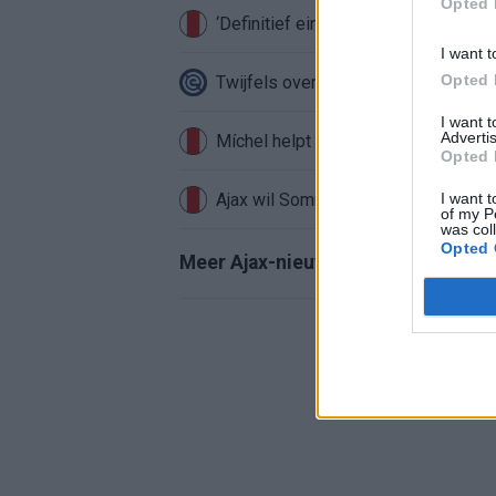
Opted 
‘Definitief einde verhaal voor Beuker 
I want t
Opted 
Twijfels over Weghorst? Ten Hag ko
I want 
Advertis
Míchel helpt Ajax aan topkeeper: ‘Ak
Opted 
Ajax wil Sommer, maar Club Brugge 
I want t
of my P
was col
Opted 
Meer Ajax-nieuws