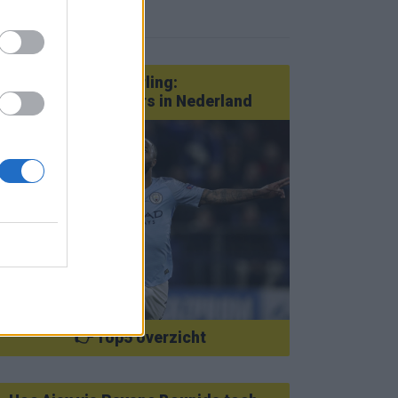
eer nieuws
Van Götze tot Sterling:
statementtransfers in Nederland
👉 Top5 overzicht