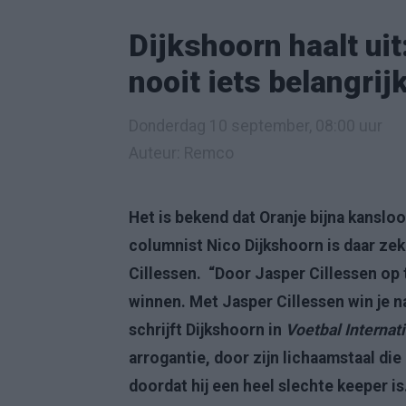
Dijkshoorn haalt uit
nooit iets belangrij
Donderdag 10 september, 08:00 uur
Auteur: Remco
Het is bekend dat Oranje bijna kansloos
columnist Nico Dijkshoorn is daar zek
Cillessen. “Door Jasper Cillessen op t
winnen. Met Jasper Cillessen win je na
schrijft Dijkshoorn in
Voetbal Internat
arrogantie, door zijn lichaamstaal die 
doordat hij een heel slechte keeper is