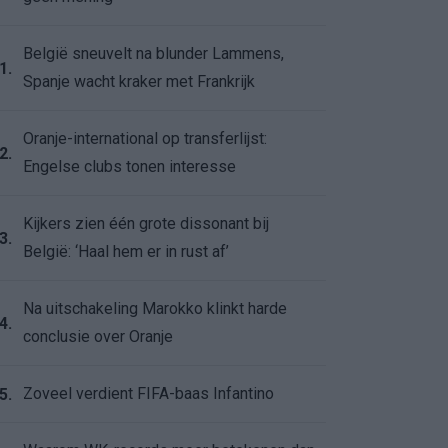
België sneuvelt na blunder Lammens,
1.
Spanje wacht kraker met Frankrijk
Oranje-international op transferlijst:
2.
Engelse clubs tonen interesse
Kijkers zien één grote dissonant bij
3.
België: ‘Haal hem er in rust af’
Na uitschakeling Marokko klinkt harde
4.
conclusie over Oranje
Zoveel verdient FIFA-baas Infantino
5.