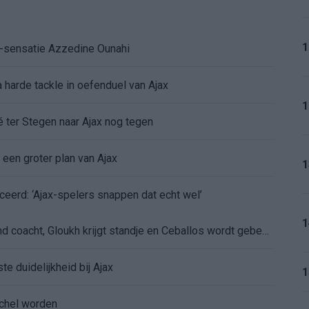
1
K-sensatie Azzedine Ounahi
 harde tackle in oefenduel van Ajax
1
é ter Stegen naar Ajax nog tegen
 een groter plan van Ajax
1
ceerd: ‘Ajax-spelers snappen dat echt wel’
1
De eerste Míchel-dagen bij Ajax: Blind coacht, Gloukh krijgt standje en Ceballos wordt gebeld
e duidelijkheid bij Ajax
1
íchel worden