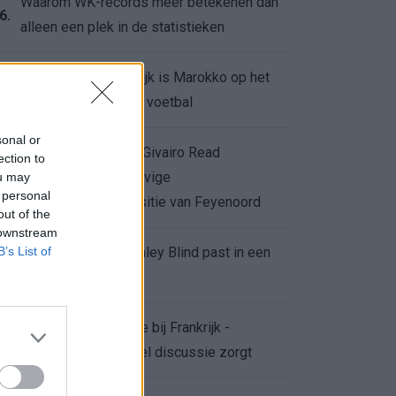
Waarom WK-records meer betekenen dan
6.
alleen een plek in de statistieken
Voor de Schilderswijk is Marokko op het
7.
WK meer dan alleen voetbal
sonal or
Afgewezen bod op Givairo Read
ection to
onderstreept de stevige
ou may
8.
 personal
onderhandelingspositie van Feyenoord
out of the
 downstream
B’s List of
De terugkeer van Daley Blind past in een
9.
groter plan van Ajax
Waarom de arbitrage bij Frankrijk -
0.
Marokko voor zoveel discussie zorgt