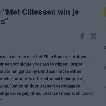
: "Met Cillessen win je
ks"
1
2
 is in de race naar het EK in Frankrijk. Volgens
er een schuldige voor aan te wijzen: Jasper
3
e stellen gaf Danny Blind aan niet te willen
melijk nooit iets internationaal belangrijks",
ional.
"Dat komt door Jaspers verregaande
4
altijd verongelijktheid uitstraalt maar toch vooral
.”