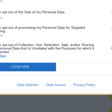
In
M
bij Ajax’
o opt-out of the Sale of my Personal Data.
In
mt met duidelijk antwoord
to opt-out of processing my Personal Data for Targeted
ing.
koord over Ter Stegen’
In
mengt zich
o opt-out of Collection, Use, Retention, Sale, and/or Sharing
ersonal Data that Is Unrelated with the Purposes for which it
lected.
Out
CONFIRM
Data Deletion
Data Access
Privacy Policy