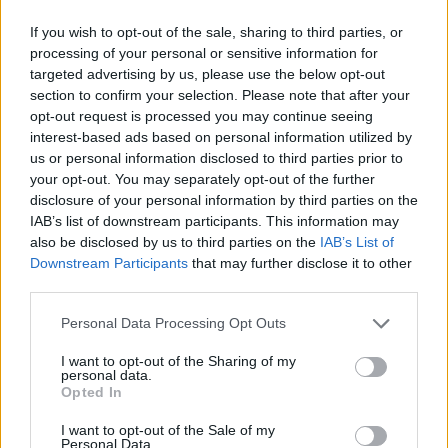
Hakim Ziyech verhuurt opnieuw luxe
If you wish to opt-out of the sale, sharing to third parties, or
appartement op Amsterdamse Zuidas
processing of your personal or sensitive information for
targeted advertising by us, please use the below opt-out
section to confirm your selection. Please note that after your
Marcos Leonardo laat eerste indruk achter bij
opt-out request is processed you may continue seeing
Ajax: 'Hier gaan fans van genieten'
interest-based ads based on personal information utilized by
us or personal information disclosed to third parties prior to
Resterend oefenprogramma Ajax: waar zijn de
your opt-out. You may separately opt-out of the further
duels te zien
disclosure of your personal information by third parties on the
IAB’s list of downstream participants. This information may
also be disclosed by us to third parties on the
IAB’s List of
Ajax groeit onder Míchel, maar transfermarkt
blijft cruciaal
Downstream Participants
that may further disclose it to other
third parties.
Ajax-talent Mohamed Abdalla schrijft Europese
Personal Data Processing Opt Outs
geschiedenis
I want to opt-out of the Sharing of my
personal data.
Shane Kluivert krijgt kans van Flick en begint in
Opted In
de basis bij FC Barcelona
I want to opt-out of the Sale of my
Personal Data.