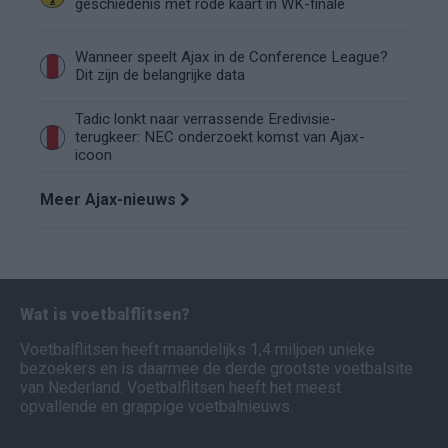
geschiedenis met rode kaart in WK-finale
Wanneer speelt Ajax in de Conference League?
Dit zijn de belangrijke data
Tadic lonkt naar verrassende Eredivisie-
terugkeer: NEC onderzoekt komst van Ajax-
icoon
Meer Ajax-nieuws
Wat is voetbalflitsen?
Voetbalflitsen heeft maandelijks 1,4 miljoen unieke
bezoekers en is daarmee de derde grootste voetbalsite
van Nederland. Voetbalflitsen heeft het meest
opvallende en grappige voetbalnieuws.