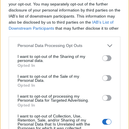
your opt-out. You may separately opt-out of the further
disclosure of your personal information by third parties on the
Een bericht gedeeld door Catarina Filipa (@catarinafilipa94)
op
IAB’s list of downstream participants. This information may
also be disclosed by us to third parties on the
IAB’s List of
Downstream Participants
that may further disclose it to other
third parties.
Personal Data Processing Opt Outs
Dit bericht bekijken op Instagram
I want to opt-out of the Sharing of my
personal data.
Opted In
Een bericht gedeeld door Catarina Filipa (@catarinafilipa94)
op
I want to opt-out of the Sale of my
Personal Data.
Opted In
Ajax
Feyenoord
PSV
I want to opt-out of processing my
Personal Data for Targeted Advertising.
Ajax richt pijlen op Marokkaanse WK-sensatie
Opted In
Azzedine Ounahi
I want to opt-out of Collection, Use,
Retention, Sale, and/or Sharing of my
Steven Berghuis zorgt voor ophef na harde
Personal Data that Is Unrelated with the
tackle in oefenduel van Ajax
Purposes for which it was collected.