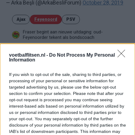
— Arka Beşli (@ArkaBesliForum)
October 28, 2019
Ajax
Feyenoord
PSV
Fraser begint aan nieuwe uitdaging: oud-
Feyenoorder tekent als bondscoach
Kan Givairo Read de duurste verdediger ooit van
voetbalflitsen.nl -
Do Not Process My Personal
Feyenoord worden? Deze records liggen binnen
Information
bereik
If you wish to opt-out of the sale, sharing to third parties, or
Van Bronckhorst voert druk op: Feyenoord wil op
deze twee posities nog versterken
processing of your personal or sensitive information for
targeted advertising by us, please use the below opt-out
section to confirm your selection. Please note that after your
Feyenoord incasseert miljoenen: transfer Leo
opt-out request is processed you may continue seeing
Sauer naar Stuttgart bijna rond
interest-based ads based on personal information utilized by
us or personal information disclosed to third parties prior to
Feyenoord zet deur open voor miljoenen: Ueda
your opt-out. You may separately opt-out of the further
en Hadj Moussa mogen vertrekken
disclosure of your personal information by third parties on the
IAB’s list of downstream participants. This information may