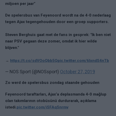
miljoen per jaar"
De spelersbus van Feyenoord wordt na de 4-0 nederlaag
tegen Ajax tegengehouden door een groep supporters.
Steven Berghuis gaat met de fans in gesprek: "Ik ben niet
naar PSV gegaan deze zomer, omdat ik hier wilde
blijven."
→
https://t.co/sdVOoQbb5Q
pic.twitter.com/6lxndS4nTb
— NOS Sport (@NOSsport)
October 27, 2019
Zo werd de spelersbus zondag staande gehouden
Feyenoord taraftarları, Ajax’a deplasmanda 4-0 mağlup
olan takımlarının otobüsünü durdurarak, açıklama
istedi.
pic.twitter.com/iSFAqSnrmv