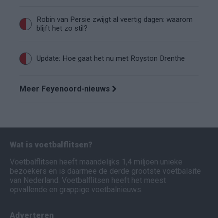
Robin van Persie zwijgt al veertig dagen: waarom
blijft het zo stil?
Update: Hoe gaat het nu met Royston Drenthe
Meer Feyenoord-nieuws
Wat is voetbalflitsen?
Voetbalflitsen heeft maandelijks 1,4 miljoen unieke
bezoekers en is daarmee de derde grootste voetbalsite
van Nederland. Voetbalflitsen heeft het meest
opvallende en grappige voetbalnieuws.
Adverteren