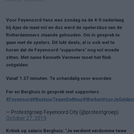
Voor Feyenoord-fans was zondag na de 4-0 nederlaag
bij Ajax de maat vol en dus werd de spelersbus van de
Rotterdammers staande gehouden. Om in gesprek te
gaan met de spelers. Dit lukt deels, al is ook wel te
horen dat de Feyenoord-'supporters' nog vol woede
zitten. Met name Kenneth Vermeer moet het flink
ontgelden.
Vanaf 1.37 minuten. Te schandalig voor woorden
Fer en Berghuis in gesprek met supporters
#Feyenoord
#BestuurTegenDeMuur
#WerkenVoorJeGeld
pi
— Protestgroep Feyenoord City (@protestgroep)
October 27, 2019
Kritiek op salaris Berghuis: "Je verdient verdomme twee