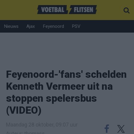
Nieuws
Ajax
Feyenoord
PSV
Feyenoord-'fans' schelden
Kenneth Vermeer uit na
stoppen spelersbus
(VIDEO)
Maandag 28 oktober, 09:07 uur
Auteur: thomass