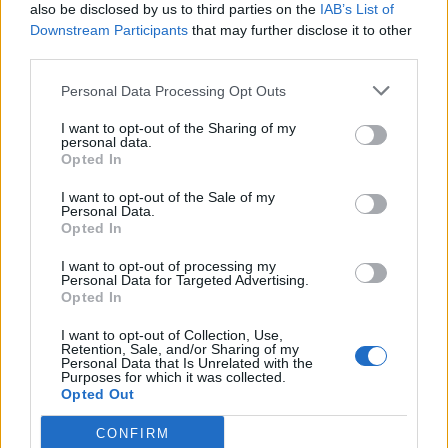
also be disclosed by us to third parties on the
IAB’s List of
Feyenoord sluit voorbereiding bijna af: dit staat
Downstream Participants
er nog op het programma
that may further disclose it to other
third parties.
Shaqueel van Persie ontkracht geruchten over
Personal Data Processing Opt Outs
keuze voor Marokko
I want to opt-out of the Sharing of my
personal data.
Brengt Sporting Portugal Feyenoord in de
Opted In
problemen rond Hadj Moussa?
I want to opt-out of the Sale of my
Personal Data.
Van droomtransfer tot contractontbinding: het
Opted In
Feyenoord-verhaal van Calvin Stengs
I want to opt-out of processing my
Personal Data for Targeted Advertising.
'Hij is weer gewoon mijn vader': Shaqueel
Opted In
openhartig over Robin van Persie
I want to opt-out of Collection, Use,
Retention, Sale, and/or Sharing of my
Personal Data that Is Unrelated with the
Lille geeft niet op na afwijzing: komt er nieuw
Purposes for which it was collected.
bod op Gjivai Zechiël?
Opted Out
CONFIRM
Been blikt terug op historische afstraffing: "Die