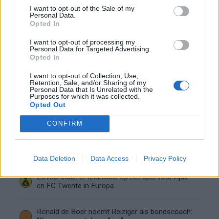
Shane Kluivert krijgt kans van Flick en begint in
I want to opt-out of the Sale of my
de basis bij FC Barcelona
Personal Data.
Opted In
Servische media vergelijken Ajax-talent Abdellah
I want to opt-out of processing my
Ouazane met Lionel Messi
Personal Data for Targeted Advertising.
Opted In
Ajax zet grote stap richting volgende ronde na
I want to opt-out of Collection, Use,
ruime zege op Vojvodina
Retention, Sale, and/or Sharing of my
Personal Data that Is Unrelated with the
Purposes for which it was collected.
Opted Out
Dusan Tadic kijkt met bijzondere gevoelens naar
Ajax - Vojvodina
CONFIRM
Zo veranderde de relatie tussen Rafael van der
Vaart en Sylvie Meis door de jaren heen
Data Deletion
Data Access
Privacy Policy
Zoveel staat er financieel op het spel voor Ajax
en FC Twente in Europa
Ronald de Boer noemt Reiziger als bondscoach: