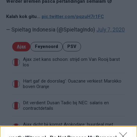
Werder Bremen pasca pertandingan semalam 😥
Kalah kok gitu...
pic.twitter.com/pqzuH7r1FC
— Spieltag Indonesia (@SpieltagIndo)
July 7, 2020
Ajax
Feyenoord
PSV
Ajax ziet kans schoon: strijd om Van Rooij barst
los
Hart gaf de doorslag': Ouazane verkiest Marokko
boven Oranje
Dit verdient Dusan Tadic bij NEC: salaris en
contractdetails
Ajax dicht bij komst Arokodare: huurdeal met
koopoptie van 22 miljoen