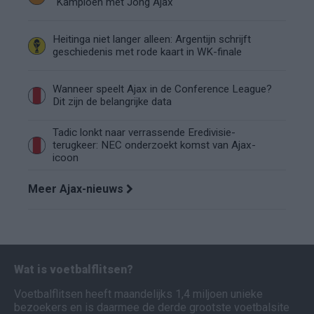
"Kampioen met Jong Ajax"
Heitinga niet langer alleen: Argentijn schrijft
geschiedenis met rode kaart in WK-finale
Wanneer speelt Ajax in de Conference League?
Dit zijn de belangrijke data
Tadic lonkt naar verrassende Eredivisie-
terugkeer: NEC onderzoekt komst van Ajax-
icoon
Meer Ajax-nieuws
Wat is voetbalflitsen?
Voetbalflitsen heeft maandelijks 1,4 miljoen unieke
bezoekers en is daarmee de derde grootste voetbalsite