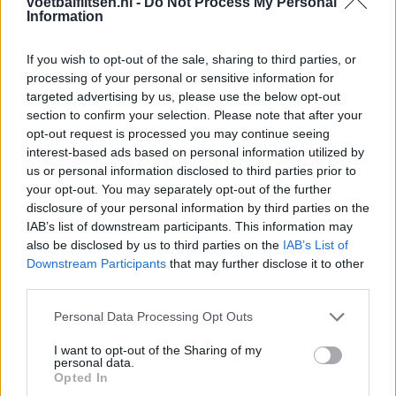
voetbalflitsen.nl -
Do Not Process My Personal
Information
Ajax helpt Burnley uit de brand met afgeknipte
sokken na blunder met tenues
If you wish to opt-out of the sale, sharing to third parties, or
processing of your personal or sensitive information for
Hakim Ziyech verhuurt opnieuw luxe
targeted advertising by us, please use the below opt-out
appartement op Amsterdamse Zuidas
section to confirm your selection. Please note that after your
opt-out request is processed you may continue seeing
Marcos Leonardo laat eerste indruk achter bij
interest-based ads based on personal information utilized by
Ajax: 'Hier gaan fans van genieten'
us or personal information disclosed to third parties prior to
your opt-out. You may separately opt-out of the further
disclosure of your personal information by third parties on the
Resterend oefenprogramma Ajax: waar zijn de
IAB’s list of downstream participants. This information may
duels te zien
also be disclosed by us to third parties on the
IAB’s List of
Downstream Participants
that may further disclose it to other
Ajax groeit onder Míchel, maar transfermarkt
third parties.
blijft cruciaal
Personal Data Processing Opt Outs
Ajax-talent Mohamed Abdalla schrijft Europese
I want to opt-out of the Sharing of my
geschiedenis
personal data.
Opted In