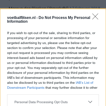
— Marcus den Blanken (@markdbl)
17 februari 2018
voetbalflitsen.nl -
Do Not Process My Personal
Hier was het nog feest op de tribunes, na de 1-0 van
Information
Arias
If you wish to opt-out of the sale, sharing to third parties, or
Toen was het feest, na de 1-0. Inmiddels zelfs 2-0 voor
processing of your personal or sensitive information for
PSV tegen Heerenveen. Wél rood voor Lozano, terecht?
targeted advertising by us, please use the below opt-out
#PSVHEE
pic.twitter.com/k4PUhGsuKK
section to confirm your selection. Please note that after your
opt-out request is processed you may continue seeing
— Voetbalflitsen (@voetbalflitsen)
17 februari 2018
interest-based ads based on personal information utilized by
us or personal information disclosed to third parties prior to
your opt-out. You may separately opt-out of the further
Ajax
Feyenoord
PSV
disclosure of your personal information by third parties on the
IAB’s list of downstream participants. This information may
Daarom zit Peter Bosz niet op de bank bij PSV
also be disclosed by us to third parties on the
IAB’s List of
tegen FC Eindhoven
Downstream Participants
that may further disclose it to other
third parties.
Welke keeper kiest FC Twente als Drommel
afhaakt? Deze opties heeft Ten Hag
Personal Data Processing Opt Outs