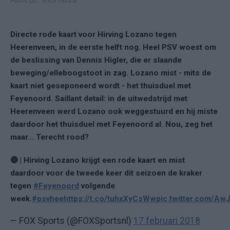
Directe rode kaart voor Hirving Lozano tegen
Heerenveen, in de eerste helft nog. Heel PSV woest om
de beslissing van Dennis Higler, die er slaande
beweging/elleboogstoot in zag. Lozano mist - mits de
kaart niet geseponeerd wordt - het thuisduel met
Feyenoord. Saillant detail: in de uitwedstrijd met
Heerenveen werd Lozano ook weggestuurd en hij miste
daardoor het thuisduel met Feyenoord al. Nou, zeg het
maar... Terecht rood?
🔴 | Hirving Lozano krijgt een rode kaart en mist
daardoor voor de tweede keer dit seizoen de kraker
tegen
#Feyenoord
volgende
week.
#psvhee
https://t.co/tuhxXyCsWw
pic.twitter.com/A
— FOX Sports (@FOXSportsnl)
17 februari 2018