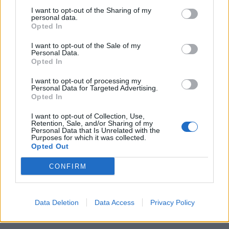
I want to opt-out of the Sharing of my
PSV-shirts zorgen voor hilariteit tijdens
personal data.
Rotterdams Zomercarnaval: 'Dat kan hier niet'
Opted In
I want to opt-out of the Sale of my
Zorgen nemen toe bij PSV: Bosz snoeihard, fans
Personal Data.
Opted In
eisen defensieve versterkingen
I want to opt-out of processing my
Personal Data for Targeted Advertising.
Ooit de toekomst van PSV, nu op weg naar de
Opted In
uitgang: het verhaal van Babadi
I want to opt-out of Collection, Use,
Retention, Sale, and/or Sharing of my
Van Bommel begint bij België met achterstand:
Personal Data that Is Unrelated with the
niet tactisch, maar taalkundig
Purposes for which it was collected.
Opted Out
Transferclausule Joey Veerman uitgelegd: voor
CONFIRM
dit bedrag kan PSV'er vertrekken
Dit ziet de Belgische voetbalbond in Mark van
Data Deletion
Data Access
Privacy Policy
Bommel als nieuwe bondscoach