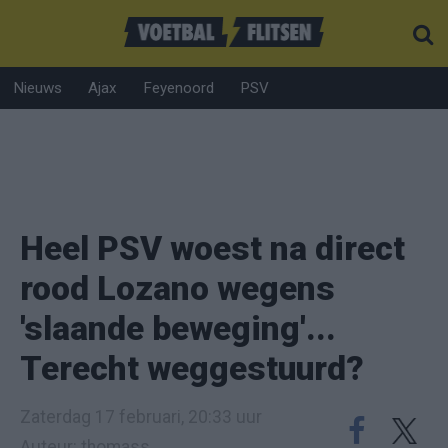
Nieuws
Ajax
Feyenoord
PSV
Heel PSV woest na direct
rood Lozano wegens
'slaande beweging'...
Terecht weggestuurd?
Zaterdag 17 februari, 20:33 uur
Auteur: thomass