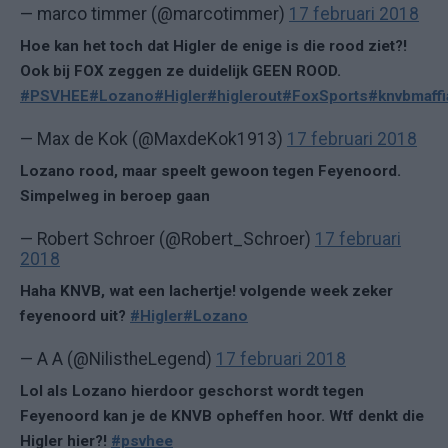
— marco timmer (@marcotimmer)
17 februari 2018
Hoe kan het toch dat Higler de enige is die rood ziet?!
Ook bij FOX zeggen ze duidelijk GEEN ROOD.
#PSVHEE
#Lozano
#Higler
#higlerout
#FoxSports
#knvbmaffi
— Max de Kok (@MaxdeKok1913)
17 februari 2018
Lozano rood, maar speelt gewoon tegen Feyenoord.
Simpelweg in beroep gaan
— Robert Schroer (@Robert_Schroer)
17 februari
2018
Haha KNVB, wat een lachertje! volgende week zeker
feyenoord uit?
#Higler
#Lozano
— A A (@NilistheLegend)
17 februari 2018
Lol als Lozano hierdoor geschorst wordt tegen
Feyenoord kan je de KNVB opheffen hoor. Wtf denkt die
Higler hier?!
#psvhee