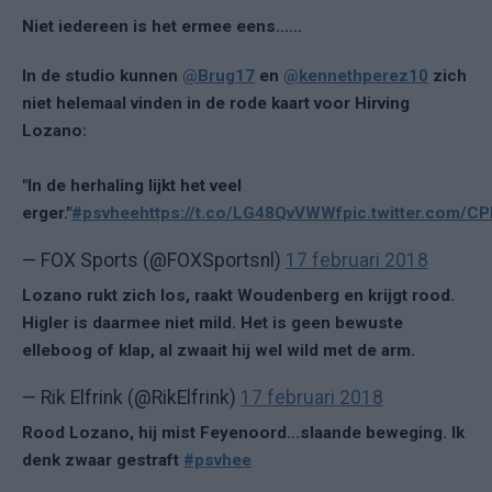
Niet iedereen is het ermee eens......
In de studio kunnen
@Brug17
en
@kennethperez10
zich
niet helemaal vinden in de rode kaart voor Hirving
Lozano:
"In de herhaling lijkt het veel
erger."
#psvhee
https://t.co/LG48QvVWWf
pic.twitter.com/C
— FOX Sports (@FOXSportsnl)
17 februari 2018
Lozano rukt zich los, raakt Woudenberg en krijgt rood.
Higler is daarmee niet mild. Het is geen bewuste
elleboog of klap, al zwaait hij wel wild met de arm.
— Rik Elfrink (@RikElfrink)
17 februari 2018
Rood Lozano, hij mist Feyenoord...slaande beweging. Ik
denk zwaar gestraft
#psvhee