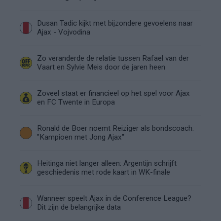
Dusan Tadic kijkt met bijzondere gevoelens naar
Ajax - Vojvodina
Zo veranderde de relatie tussen Rafael van der
Vaart en Sylvie Meis door de jaren heen
Zoveel staat er financieel op het spel voor Ajax
en FC Twente in Europa
Ronald de Boer noemt Reiziger als bondscoach:
"Kampioen met Jong Ajax"
Heitinga niet langer alleen: Argentijn schrijft
geschiedenis met rode kaart in WK-finale
Wanneer speelt Ajax in de Conference League?
Dit zijn de belangrijke data