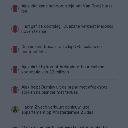
Ajax ziet kans schoon: strijd om Van Rooij barst
los
Hart gaf de doorslag': Ouazane verkiest Marokko
boven Oranje
Dit verdient Dusan Tadic bij NEC: salaris en
contractdetails
Ajax dicht bij komst Arokodare: huurdeal met
koopoptie van 22 miljoen
Ajax helpt Burnley uit de brand met afgeknipte
sokken na blunder met tenues
Hakim Ziyech verhuurt opnieuw luxe
appartement op Amsterdamse Zuidas
Marcos Leonardo laat eerste indruk achter bij