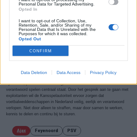
Personal Data for Targeted Advertising.
voetbal. Daarom zijn exploitanten verplicht om ongebruikelijke
Opted In
wedpatronen te melden en samen te werken met toezichthouders en
sportorganisaties. Door data te delen en alert te zijn op afwijkend
I want to opt-out of Collection, Use,
gedrag kunnen mogelijke schendingen sneller worden opgespoord. Zo
Retention, Sale, and/or Sharing of my
Personal Data that Is Unrelated with the
dragen exploitanten niet alleen bij aan een veilige gokomgeving, maar
Purposes for which it was collected.
ook aan een eerlijke sport.
Opted Out
De gesprekken tussen de Kansspelautoriteit en exploitanten laten zien
CONFIRM
dat veilig gokken op voetbal een gedeelde verantwoordelijkheid is.
Wet- en regelgeving vormen de basis, maar de praktische uitvoering
vraagt om continue afstemming. Of er nu gegokt wordt op
Ajax
of de
Champion's League, het is belangrijk dat het belang van de speler op
Data Deletion
Data Access
Privacy Policy
de eerste plaats komt. Voor exploitanten betekent dit investeren in
systemen, personeel en training, maar ook in een cultuur waarin
verantwoord spelen centraal staat. Door het gesprek aan te gaan met
exploitanten wil de Kansspelautoriteit ervoor zorgen dat
voetbalweddenschappen in Nederland veilig, eerlijk en verantwoord
verlopen. Niet door alleen te straffen, maar door samen te werken,
kennis te delen en continu bij te sturen.
Ajax
Feyenoord
PSV