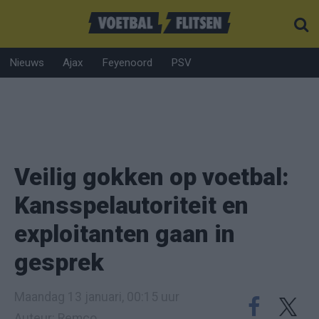
Nieuws
Ajax
Feyenoord
PSV
Veilig gokken op voetbal:
Kansspelautoriteit en
exploitanten gaan in
gesprek
Maandag 13 januari, 00:15 uur
Auteur: Remco