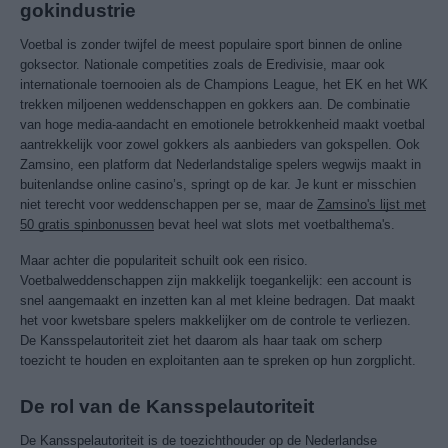
gokindustrie
Voetbal is zonder twijfel de meest populaire sport binnen de online
goksector. Nationale competities zoals de Eredivisie, maar ook
internationale toernooien als de Champions League, het EK en het WK
trekken miljoenen weddenschappen en gokkers aan. De combinatie
van hoge media-aandacht en emotionele betrokkenheid maakt voetbal
aantrekkelijk voor zowel gokkers als aanbieders van gokspellen. Ook
Zamsino, een platform dat Nederlandstalige spelers wegwijs maakt in
buitenlandse online casino’s, springt op de kar. Je kunt er misschien
niet terecht voor weddenschappen per se, maar de
Zamsino's lijst met
50 gratis spinbonussen
bevat heel wat slots met voetbalthema's.
Maar achter die populariteit schuilt ook een risico.
Voetbalweddenschappen zijn makkelijk toegankelijk: een account is
snel aangemaakt en inzetten kan al met kleine bedragen. Dat maakt
het voor kwetsbare spelers makkelijker om de controle te verliezen.
De Kansspelautoriteit ziet het daarom als haar taak om scherp
toezicht te houden en exploitanten aan te spreken op hun zorgplicht.
De rol van de Kansspelautoriteit
De Kansspelautoriteit is de toezichthouder op de Nederlandse