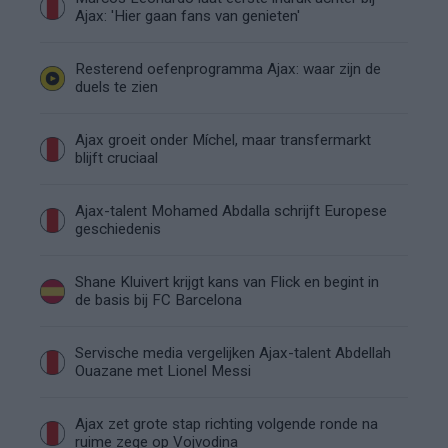
Ajax: 'Hier gaan fans van genieten'
Resterend oefenprogramma Ajax: waar zijn de
duels te zien
Ajax groeit onder Míchel, maar transfermarkt
blijft cruciaal
Ajax-talent Mohamed Abdalla schrijft Europese
geschiedenis
Shane Kluivert krijgt kans van Flick en begint in
de basis bij FC Barcelona
Servische media vergelijken Ajax-talent Abdellah
Ouazane met Lionel Messi
Ajax zet grote stap richting volgende ronde na
ruime zege op Vojvodina