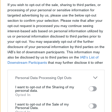
Hakim Ziyech verhuurt opnieuw luxe
If you wish to opt-out of the sale, sharing to third parties, or
appartement op Amsterdamse Zuidas
processing of your personal or sensitive information for
targeted advertising by us, please use the below opt-out
Marcos Leonardo laat eerste indruk achter bij
section to confirm your selection. Please note that after your
Ajax: 'Hier gaan fans van genieten'
opt-out request is processed you may continue seeing
interest-based ads based on personal information utilized by
us or personal information disclosed to third parties prior to
Resterend oefenprogramma Ajax: waar zijn de
duels te zien
your opt-out. You may separately opt-out of the further
disclosure of your personal information by third parties on the
IAB’s list of downstream participants. This information may
Ajax groeit onder Míchel, maar transfermarkt
also be disclosed by us to third parties on the
IAB’s List of
blijft cruciaal
Downstream Participants
that may further disclose it to other
third parties.
Ajax-talent Mohamed Abdalla schrijft Europese
geschiedenis
Personal Data Processing Opt Outs
I want to opt-out of the Sharing of my
Shane Kluivert krijgt kans van Flick en begint in
personal data.
de basis bij FC Barcelona
Opted In
I want to opt-out of the Sale of my
Servische media vergelijken Ajax-talent Abdellah
Personal Data.