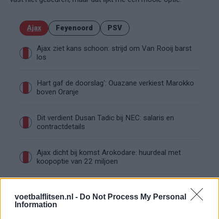
Ajax
Feyenoord
PSV
Ajax ziet kans schoon: strijd om Van Rooij barst
los
Hart gaf de doorslag': Ouazane verkiest Marokko
boven Oranje
Dit verdient Dusan Tadic bij NEC: salaris en
contractdetails
Ajax dicht bij komst Arokodare: huurdeal met
koopoptie van 22 miljoen
Ajax helpt Burnley uit de brand met afgeknipte
sokken na blunder met tenues
voetbalflitsen.nl -
Do Not Process My Personal
Information