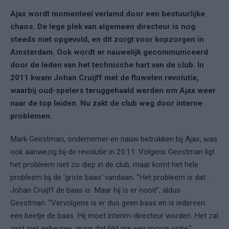
Ajax wordt momenteel verlamd door een bestuurlijke
chaos. De lege plek van algemeen directeur is nog
steeds niet opgevuld, en dit zorgt voor kopzorgen in
Amsterdam. Ook wordt er nauwelijk gecommuniceerd
door de leden van het technische hart van de club. In
2011 kwam Johan Cruijff met de fluwelen revolutie,
waarbij oud-spelers teruggehaald werden om Ajax weer
naar de top leiden. Nu zakt de club weg door interne
problemen.
Mark Geestman, ondernemer en nauw betrokken bij Ajax, was
ook aanwezig bij de revolutie in 2011. Volgens Geestman ligt
het probleem niet zo diep in de club, maar komt het hele
probleem bij de 'grote baas' vandaan. "Het probleem is dat
Johan Cruijff de baas is. Maar hij is er nooit", aldus
Geestman. "Vervolgens is er dus geen baas en is iedereen
een beetje de baas.
Hij moet interim-directeur worden. Het zal
vast niet gebeuren, maar dat lijkt me een mooie optie."