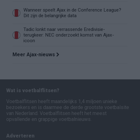
Wanneer speelt Ajax in de Conference League?
Dit zijn de belangrijke data
Tadic lonkt naar verrassende Eredivisie-
terugkeer: NEC onderzoekt komst van Ajax-
icoon
Meer Ajax-nieuws
Wat is voetbalflitsen?
Voetbalflitsen heeft maandelijks 1,4 miljoen unieke
bezoekers en is daarmee de derde grootste voetbalsite
van Nederland. Voetbalflitsen heeft het meest
opvallende en grappige voetbalnieuws.
Adverteren