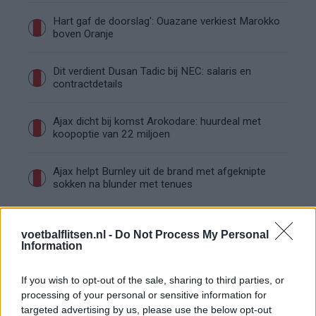
Hart gaf de doorslag': Ouazane verkiest Marokko
boven Oranje
Dit verdient Dusan Tadic bij NEC: salaris en
contractdetails
Ajax dicht bij komst Arokodare: huurdeal met
koopoptie van 22 miljoen
Ajax helpt Burnley uit de brand met afgeknipte
sokken na blunder met tenues
Hakim Ziyech verhuurt opnieuw luxe
appartement op Amsterdamse Zuidas
voetbalflitsen.nl -
Do Not Process My Personal
Information
Marcos Leonardo laat eerste indruk achter bij
If you wish to opt-out of the sale, sharing to third parties, or
Ajax: 'Hier gaan fans van genieten'
processing of your personal or sensitive information for
targeted advertising by us, please use the below opt-out