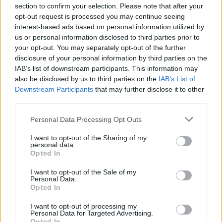
Resterend oefenprogramma Ajax: waar zijn de
section to confirm your selection. Please note that after your
duels te zien
opt-out request is processed you may continue seeing
interest-based ads based on personal information utilized by
us or personal information disclosed to third parties prior to
Ajax groeit onder Míchel, maar transfermarkt
blijft cruciaal
your opt-out. You may separately opt-out of the further
disclosure of your personal information by third parties on the
IAB’s list of downstream participants. This information may
Ajax-talent Mohamed Abdalla schrijft Europese
also be disclosed by us to third parties on the
IAB’s List of
geschiedenis
Downstream Participants
that may further disclose it to other
third parties.
Shane Kluivert krijgt kans van Flick en begint in
de basis bij FC Barcelona
Personal Data Processing Opt Outs
I want to opt-out of the Sharing of my
Servische media vergelijken Ajax-talent Abdellah
personal data.
Ouazane met Lionel Messi
Opted In
I want to opt-out of the Sale of my
Personal Data.
Ajax zet grote stap richting volgende ronde na
Opted In
ruime zege op Vojvodina
I want to opt-out of processing my
Personal Data for Targeted Advertising.
Dusan Tadic kijkt met bijzondere gevoelens naar
Opted In