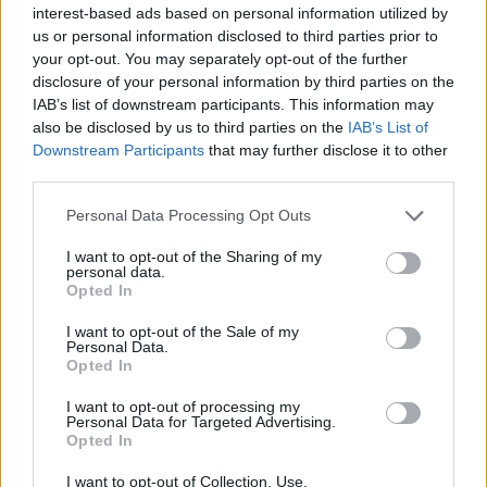
blijft cruciaal
interest-based ads based on personal information utilized by
us or personal information disclosed to third parties prior to
your opt-out. You may separately opt-out of the further
Ajax-talent Mohamed Abdalla schrijft Europese
disclosure of your personal information by third parties on the
geschiedenis
IAB’s list of downstream participants. This information may
also be disclosed by us to third parties on the
IAB’s List of
Shane Kluivert krijgt kans van Flick en begint in
Downstream Participants
that may further disclose it to other
de basis bij FC Barcelona
third parties.
Personal Data Processing Opt Outs
Servische media vergelijken Ajax-talent Abdellah
Ouazane met Lionel Messi
I want to opt-out of the Sharing of my
personal data.
Opted In
Ajax zet grote stap richting volgende ronde na
ruime zege op Vojvodina
I want to opt-out of the Sale of my
Personal Data.
Opted In
Dusan Tadic kijkt met bijzondere gevoelens naar
Ajax - Vojvodina
I want to opt-out of processing my
Personal Data for Targeted Advertising.
Opted In
Zo veranderde de relatie tussen Rafael van der
Vaart en Sylvie Meis door de jaren heen
I want to opt-out of Collection, Use,