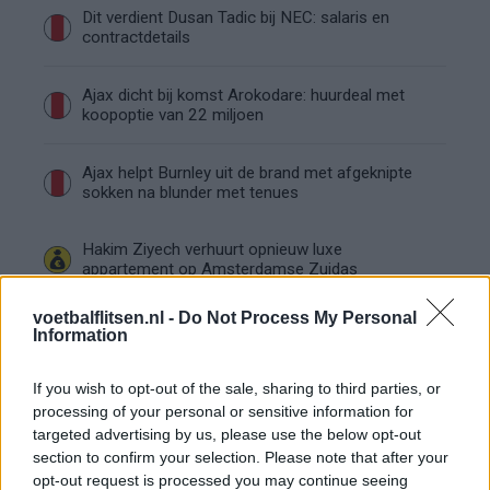
Dit verdient Dusan Tadic bij NEC: salaris en
contractdetails
Ajax dicht bij komst Arokodare: huurdeal met
koopoptie van 22 miljoen
Ajax helpt Burnley uit de brand met afgeknipte
sokken na blunder met tenues
Hakim Ziyech verhuurt opnieuw luxe
appartement op Amsterdamse Zuidas
voetbalflitsen.nl -
Do Not Process My Personal
Marcos Leonardo laat eerste indruk achter bij
Information
Ajax: 'Hier gaan fans van genieten'
If you wish to opt-out of the sale, sharing to third parties, or
Resterend oefenprogramma Ajax: waar zijn de
processing of your personal or sensitive information for
duels te zien
targeted advertising by us, please use the below opt-out
section to confirm your selection. Please note that after your
opt-out request is processed you may continue seeing
Ajax groeit onder Míchel, maar transfermarkt