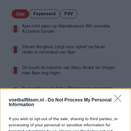
Ajax
Feyenoord
PSV
Ajax richt pijlen op Marokkaanse WK-sensatie
Azzedine Ounahi
Steven Berghuis zorgt voor ophef na harde
tackle in oefenduel van Ajax
Dit houdt de transfer van Marc-André ter Stegen
naar Ajax nog tegen
De terugkeer van Daley Blind past in een groter
plan van Ajax
voetbalflitsen.nl -
Do Not Process My Personal
Information
Kritiek op Engels van Míchel genuanceerd: ‘Ajax-
spelers snappen dat echt wel’
If you wish to opt-out of the sale, sharing to third parties, or
processing of your personal or sensitive information for
De eerste Míchel-dagen bij Ajax: Blind coacht,