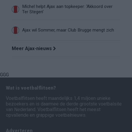
Míchel helpt Ajax aan topkeeper: ‘Akkoord over
Ter Stegen’
Ajax wil Sommer, maar Club Brugge mengt zich
Meer Ajax-nieuws
GGG
Wat is voetbalflitsen?
Voetbalflitsen heeft maandelijks 1,4 miljoen unieke
bezoekers en is daarmee de derde grootste voetbalsite
van Nederland. Voetbalflitsen heeft het meest
opvallende en grappige voetbalnieuws.
Adverteren