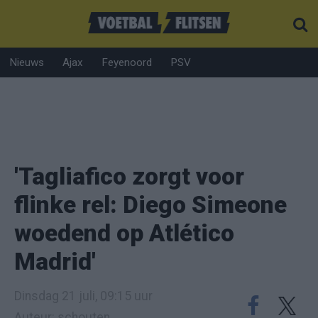
Nieuws
Ajax
Feyenoord
PSV
'Tagliafico zorgt voor
flinke rel: Diego Simeone
woedend op Atlético
Madrid'
Dinsdag 21 juli, 09:15 uur
Auteur: schouten