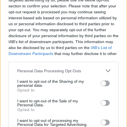
targeted advertising by us, please use the below opt-out
Gloukh krijgt standje en Ceballos wordt gebeld
section to confirm your selection. Please note that after your
opt-out request is processed you may continue seeing
interest-based ads based on personal information utilized by
Steur kiest voor Newcastle na gemiste
duidelijkheid bij Ajax
us or personal information disclosed to third parties prior to
your opt-out. You may separately opt-out of the further
disclosure of your personal information by third parties on the
Blind kan bij Ajax de speler naast Míchel worden
IAB’s list of downstream participants. This information may
also be disclosed by us to third parties on the
IAB’s List of
Downstream Participants
that may further disclose it to other
“Twente was toen niet haalbaar”: Weghorst blikt
third parties.
terug op Ajax-keuze
Personal Data Processing Opt Outs
De transferprioriteiten van Ajax worden steeds
I want to opt-out of the Sharing of my
duidelijker
personal data.
Opted In
Ajax begint voorbereiding met nederlaag: zo ziet
I want to opt-out of the Sale of my
de route naar PEC eruit
Personal Data.
Opted In
Zo overtuigde PSV Sven Mijnans en bleef Ajax
I want to opt-out of processing my
met lege handen achter
Personal Data for Targeted Advertising.