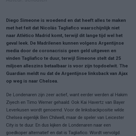
Diego Simeone is woedend en dat heeft alles te maken
met het feit dat Nicolás Tagliafico waarschijnlijk niet
naar Atlético Madrid komt, terwijl dit lange tijd wel het
geval leek. De Madrilenen kunnen volgens Argentijnse
media door de coronacrisis geen geld uitgeven en
vinden Tagliafico te duur, terwijl Simeone stelt dat 25
miljoen alleszins betaalbaar is voor zijn topdoelwit. The
Guardian meldt nu dat de Argentijnse linksback van Ajax
op weg is naar Chelsea.
De Londenaren zijn zeer actief, want eerder werden al Hakim
Ziyech en Timo Werner gehaald. Ook Kai Havertz van Bayer
Leverkusen wordt genoemd. Voor de linksbackpositie wilde
Chelsea eigenlijk Ben Chilwell, maar de speler van Leicester
City is te duur. En dus kijken de Londenaren naar een
goedkoper alternatief en dat is Tagliafico. Wordt vervolgd.