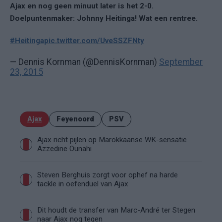
Ajax en nog geen minuut later is het 2-0.
Doelpuntenmaker: Johnny Heitinga! Wat een rentree.
#Heitinga
pic.twitter.com/UveSSZFNty
— Dennis Kornman (@DennisKornman)
September
23, 2015
Ajax
Feyenoord
PSV
Ajax richt pijlen op Marokkaanse WK-sensatie
Azzedine Ounahi
Steven Berghuis zorgt voor ophef na harde
tackle in oefenduel van Ajax
Dit houdt de transfer van Marc-André ter Stegen
naar Ajax nog tegen