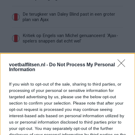
De terugkeer van Daley Blind past in een groter
plan van Ajax
Kritiek op Engels van Míchel genuanceerd: ‘Ajax-
spelers snappen dat echt wel’
De eerste Míchel-dagen bij Ajax: Blind coacht,
Gloukh krijgt standje en Ceballos wordt gebeld
voetbalflitsen.nl -
Do Not Process My Personal
Information
Steur kiest voor Newcastle na gemiste
duidelijkheid bij Ajax
If you wish to opt-out of the sale, sharing to third parties, or
processing of your personal or sensitive information for
targeted advertising by us, please use the below opt-out
Blind kan bij Ajax de speler naast Míchel worden
section to confirm your selection. Please note that after your
opt-out request is processed you may continue seeing
interest-based ads based on personal information utilized by
“Twente was toen niet haalbaar”: Weghorst blikt
us or personal information disclosed to third parties prior to
terug op Ajax-keuze
your opt-out. You may separately opt-out of the further
disclosure of your personal information by third parties on the