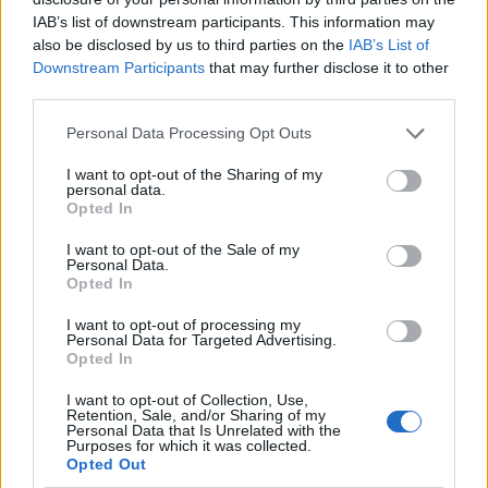
IAB’s list of downstream participants. This information may
De transferprioriteiten van Ajax worden steeds
also be disclosed by us to third parties on the
IAB’s List of
duidelijker
Downstream Participants
that may further disclose it to other
third parties.
Ajax begint voorbereiding met nederlaag: zo ziet
de route naar PEC eruit
Personal Data Processing Opt Outs
I want to opt-out of the Sharing of my
Zo overtuigde PSV Sven Mijnans en bleef Ajax
personal data.
met lege handen achter
Opted In
I want to opt-out of the Sale of my
Waarom steeds meer sleutelfiguren Ajax
Personal Data.
verlaten
Opted In
I want to opt-out of processing my
Steijn: ‘Bergwijn was niet mijn eerste keus als
Personal Data for Targeted Advertising.
Ajax-aanvoerder’
Opted In
I want to opt-out of Collection, Use,
Van Gaal-vertrek markeert einde van bestuurlijke
Retention, Sale, and/or Sharing of my
Personal Data that Is Unrelated with the
Ajax-fase
Purposes for which it was collected.
Opted Out