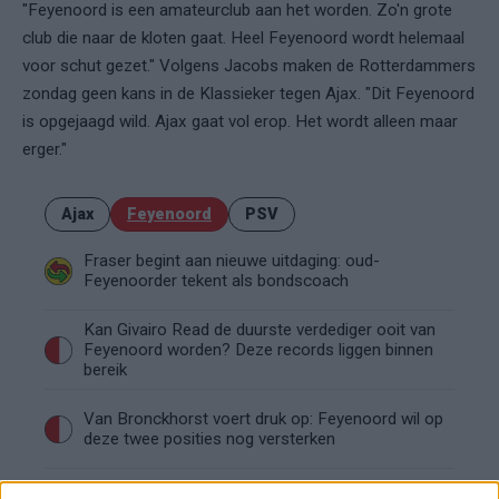
"Feyenoord is een amateurclub aan het worden. Zo'n grote
club die naar de kloten gaat. Heel Feyenoord wordt helemaal
voor schut gezet." Volgens Jacobs maken de Rotterdammers
zondag geen kans in de Klassieker tegen Ajax. "Dit Feyenoord
is opgejaagd wild. Ajax gaat vol erop. Het wordt alleen maar
erger."
Ajax
Feyenoord
PSV
Fraser begint aan nieuwe uitdaging: oud-
Feyenoorder tekent als bondscoach
Kan Givairo Read de duurste verdediger ooit van
Feyenoord worden? Deze records liggen binnen
bereik
Van Bronckhorst voert druk op: Feyenoord wil op
deze twee posities nog versterken
Feyenoord incasseert miljoenen: transfer Leo