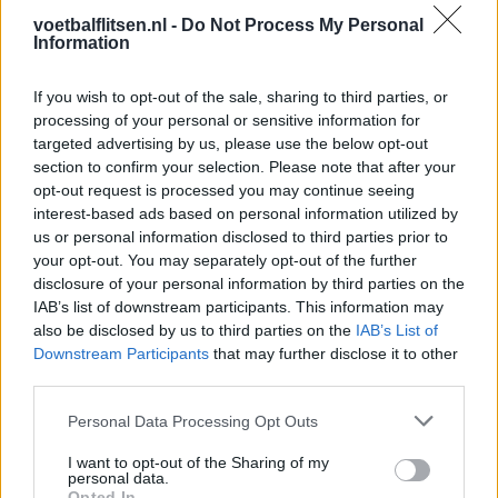
Sauer naar Stuttgart bijna rond
voetbalflitsen.nl -
Do Not Process My Personal
Information
Feyenoord zet deur open voor miljoenen: Ueda
If you wish to opt-out of the sale, sharing to third parties, or
en Hadj Moussa mogen vertrekken
processing of your personal or sensitive information for
targeted advertising by us, please use the below opt-out
Feyenoord sluit voorbereiding bijna af: dit staat
section to confirm your selection. Please note that after your
er nog op het programma
opt-out request is processed you may continue seeing
interest-based ads based on personal information utilized by
Shaqueel van Persie ontkracht geruchten over
us or personal information disclosed to third parties prior to
keuze voor Marokko
your opt-out. You may separately opt-out of the further
disclosure of your personal information by third parties on the
IAB’s list of downstream participants. This information may
Brengt Sporting Portugal Feyenoord in de
also be disclosed by us to third parties on the
IAB’s List of
problemen rond Hadj Moussa?
Downstream Participants
that may further disclose it to other
third parties.
Van droomtransfer tot contractontbinding: het
Feyenoord-verhaal van Calvin Stengs
Personal Data Processing Opt Outs
I want to opt-out of the Sharing of my
'Hij is weer gewoon mijn vader': Shaqueel
personal data.
openhartig over Robin van Persie
Opted In