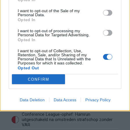
I want to opt-out of the Sale of my
Lille geeft niet op na afwijzing: komt er nieuw
Personal Data.
bod op Gjivai Zechiël?
Opted In
I want to opt-out of processing my
Been blikt terug op historische afstraffing: "Die
Personal Data for Targeted Advertising.
schaamte voel ik nog altijd"
Opted In
I want to opt-out of Collection, Use,
Retention, Sale, and/or Sharing of my
Calvin Stengs opnieuw vader: bijzonder nieuws in
Personal Data that Is Unrelated with the
onzekere transferzomer
Purposes for which it was collected.
Opted Out
Zoë Livay raakt draad kwijt tijdens open dag
CONFIRM
Feyenoord na storing met autocue
Wanneer is de loting voor de Champions
League? PSV en Feyenoord weten dan hun
Data Deletion
Data Access
Privacy Policy
tegenstanders
Conference League-ophef: Hamrun
uitgeschakeld na omstreden strafschop zonder
VAR