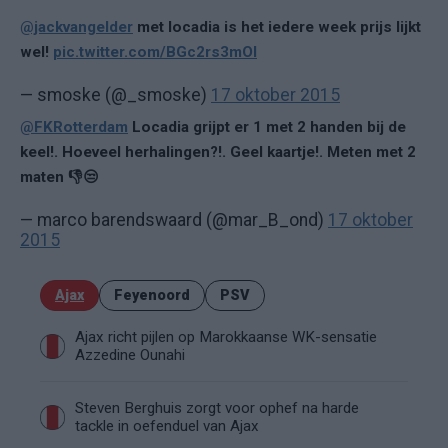
@jackvangelder
met locadia is het iedere week prijs lijkt
wel!
pic.twitter.com/BGc2rs3mOI
— smoske (@_smoske)
17 oktober 2015
@FKRotterdam
Locadia grijpt er 1 met 2 handen bij de
keel!. Hoeveel herhalingen?!. Geel kaartje!. Meten met 2
maten 👎😒
— marco barendswaard (@mar_B_ond)
17 oktober
2015
Ajax
Feyenoord
PSV
Ajax richt pijlen op Marokkaanse WK-sensatie
Azzedine Ounahi
Steven Berghuis zorgt voor ophef na harde
tackle in oefenduel van Ajax