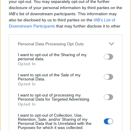
your opt-out. You may separately opt-out of the further
“Twente was toen niet haalbaar”: Weghorst blikt
terug op Ajax-keuze
disclosure of your personal information by third parties on the
IAB’s list of downstream participants. This information may
also be disclosed by us to third parties on the
IAB’s List of
De transferprioriteiten van Ajax worden steeds
Downstream Participants
that may further disclose it to other
duidelijker
third parties.
Ajax begint voorbereiding met nederlaag: zo ziet
Personal Data Processing Opt Outs
de route naar PEC eruit
I want to opt-out of the Sharing of my
personal data.
Opted In
Zo overtuigde PSV Sven Mijnans en bleef Ajax
met lege handen achter
I want to opt-out of the Sale of my
Personal Data.
Opted In
Waarom steeds meer sleutelfiguren Ajax
verlaten
I want to opt-out of processing my
Personal Data for Targeted Advertising.
Opted In
Steijn: ‘Bergwijn was niet mijn eerste keus als
Ajax-aanvoerder’
I want to opt-out of Collection, Use,
Retention, Sale, and/or Sharing of my
Personal Data that Is Unrelated with the
Van Gaal-vertrek markeert einde van bestuurlijke
Purposes for which it was collected.