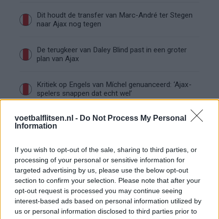
Dit houdt de transfer van Marc-André ter Stegen
naar Ajax nog tegen
De terugkeer van Daley Blind past in een groter
plan van Ajax
Kritiek op Engels van Míchel genuanceerd: ‘Ajax-
spelers snappen dat echt wel’
voetbalflitsen.nl -
Do Not Process My Personal
De eerste Míchel-dagen bij Ajax: Blind coacht,
Information
Gloukh krijgt standje en Ceballos wordt gebeld
If you wish to opt-out of the sale, sharing to third parties, or
Steur kiest voor Newcastle na gemiste
processing of your personal or sensitive information for
duidelijkheid bij Ajax
targeted advertising by us, please use the below opt-out
section to confirm your selection. Please note that after your
opt-out request is processed you may continue seeing
Blind kan bij Ajax de speler naast Míchel worden
interest-based ads based on personal information utilized by
us or personal information disclosed to third parties prior to