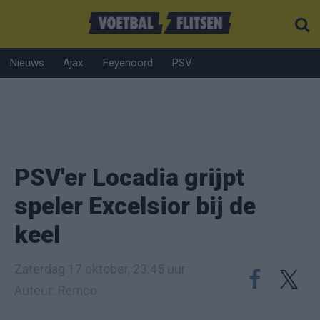
Nieuws
Ajax
Feyenoord
PSV
PSV'er Locadia grijpt
speler Excelsior bij de
keel
Zaterdag 17 oktober, 23:45 uur
Auteur: Remco