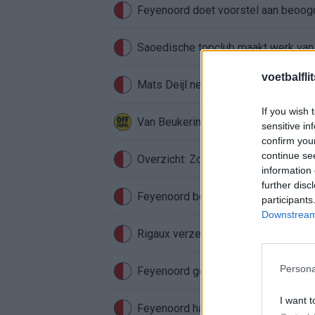
Feyenoord doet voorstel aan beoog
Saoedische topclub maakt werk van
voetbalfli
Mats Deijl neemt definitief afschei
If you wish 
Van Beukering haalt hard uit na opm
sensitive in
confirm you
continue se
Overzicht: Zo presteren de Feyeno
information 
further disc
Feyenoord begint aan nieuw tijdperk
participants
Downstream 
Rigaux verzet meteen bergen bij Fe
Persona
Feyenoord gebruikt Ajax-talenten vo
I want t
Feyenoord haakte al snel af: WK-sens