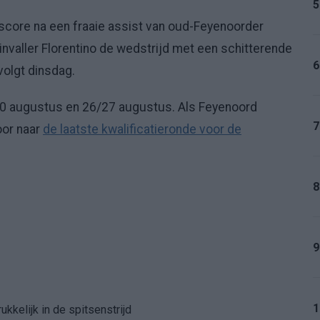
5
 score na een fraaie assist van oud-Feyenoorder
 invaller Florentino de wedstrijd met een schitterende
6
volgt dinsdag.
20 augustus en 26/27 augustus. Als Feyenoord
7
oor naar
de laatste kwalificatieronde voor de
8
9
1
kkelijk in de spitsenstrijd