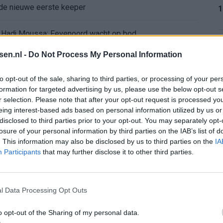
de nieuwe eerste keeper
1
 Hadj Moussa: Feyenoord wacht op bod
1
tsen.nl -
Do Not Process My Personal Information
d van Deventer: Feyenoorder zet woning te koop
to opt-out of the sale, sharing to third parties, or processing of your per
erkingen over zijn gewicht
formation for targeted advertising by us, please use the below opt-out s
r selection. Please note that after your opt-out request is processed y
1
eing interest-based ads based on personal information utilized by us or
ord-spelers op het WK 2026
disclosed to third parties prior to your opt-out. You may separately opt-
losure of your personal information by third parties on the IAB’s list of
: programma richting seizoenstart
. This information may also be disclosed by us to third parties on the
IA
1
Participants
that may further disclose it to other third parties.
yenoord: lef of overmoed?
l Data Processing Opt Outs
or nieuwe route
2
o opt-out of the Sharing of my personal data.
atie Gil Mora blijkt onhaalbaar voor Eredivisie-top