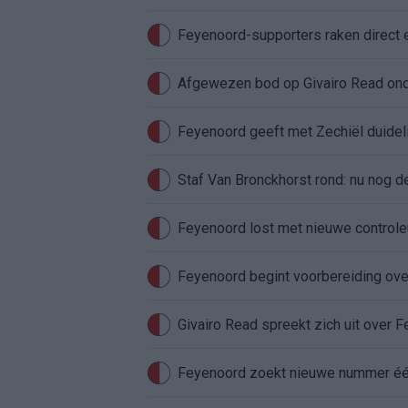
Feyenoord-supporters raken direct 
Feyenoord geeft met Zechiël duideli
Staf Van Bronckhorst rond: nu nog d
Feyenoord lost met nieuwe controleu
Feyenoord begint voorbereiding over
Givairo Read spreekt zich uit over 
Feyenoord zoekt nieuwe nummer één