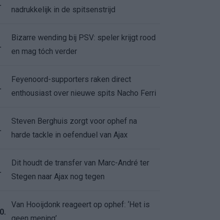
.
nadrukkelijk in de spitsenstrijd
Bizarre wending bij PSV: speler krijgt rood
.
en mag tóch verder
Feyenoord-supporters raken direct
.
enthousiast over nieuwe spits Nacho Ferri
Steven Berghuis zorgt voor ophef na
.
harde tackle in oefenduel van Ajax
Dit houdt de transfer van Marc-André ter
.
Stegen naar Ajax nog tegen
Van Hooijdonk reageert op ophef: ‘Het is
0.
geen mening’