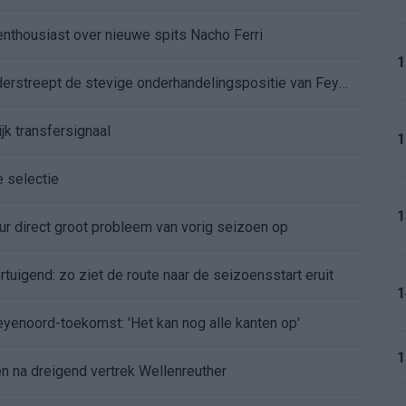
enthousiast over nieuwe spits Nacho Ferri
1
Afgewezen bod op Givairo Read onderstreept de stevige onderhandelingspositie van Feyenoord
jk transfersignaal
1
e selectie
1
r direct groot probleem van vorig seizoen op
tuigend: zo ziet de route naar de seizoensstart eruit
1
Feyenoord-toekomst: 'Het kan nog alle kanten op'
1
 na dreigend vertrek Wellenreuther