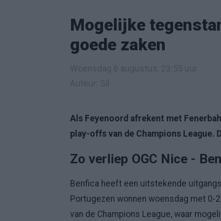
Mogelijke tegensta
goede zaken
Woensdag 6 augustus, 23:55 uur
Auteur: Sil
Als Feyenoord afrekent met Fenerbahç
play-offs van de Champions League. Dit
Zo verliep OGC Nice - Ben
Benfica heeft een uitstekende uitgang
Portugezen wonnen woensdag met 0-2 in 
van de Champions League, waar mogeli