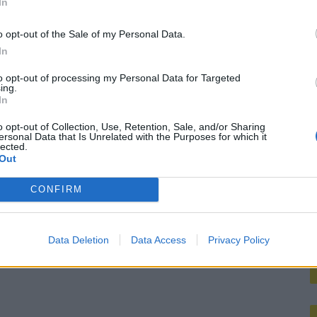
In
M
Dortmund lonkt naar Hadj Moussa, terwijl Read deur op een kier laat: wacht Feyenoord een drukke zomer?
o opt-out of the Sale of my Personal Data.
In
enoords doelwit
to opt-out of processing my Personal Data for Targeted
ing.
In
o opt-out of Collection, Use, Retention, Sale, and/or Sharing
ersonal Data that Is Unrelated with the Purposes for which it
lected.
Out
CONFIRM
Data Deletion
Data Access
Privacy Policy