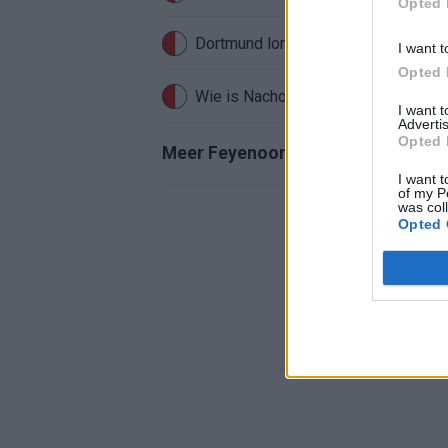
Opted 
I want t
Opted 
Wie is Nacho Ferri? Profiel van Fey
I want 
Advertis
Opted 
Meer Feyenoord-nieuws
I want t
of my P
was col
Opted 