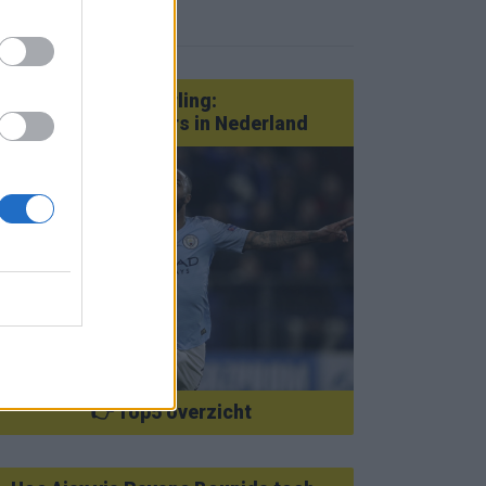
eer nieuws
Van Götze tot Sterling:
statementtransfers in Nederland
👉 Top5 overzicht