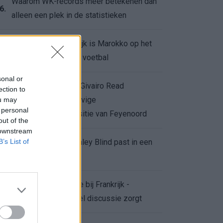
Waarom WK-records meer betekenen dan
6.
alleen een plek in de statistieken
Voor de Schilderswijk is Marokko op het
7.
WK meer dan alleen voetbal
sonal or
Afgewezen bod op Givairo Read
ection to
onderstreept de stevige
ou may
8.
 personal
onderhandelingspositie van Feyenoord
out of the
 downstream
B’s List of
De terugkeer van Daley Blind past in een
9.
groter plan van Ajax
Waarom de arbitrage bij Frankrijk -
0.
Marokko voor zoveel discussie zorgt