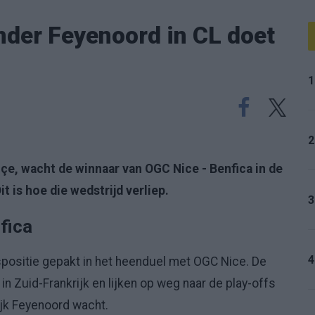
nder Feyenoord in CL doet
1
2
e, wacht de winnaar van OGC Nice - Benfica in de
 is hoe die wedstrijd verliep.
3
fica
4
spositie gepakt in het heenduel met OGC Nice. De
Zuid-Frankrijk en lijken op weg naar de play-offs
jk Feyenoord wacht.