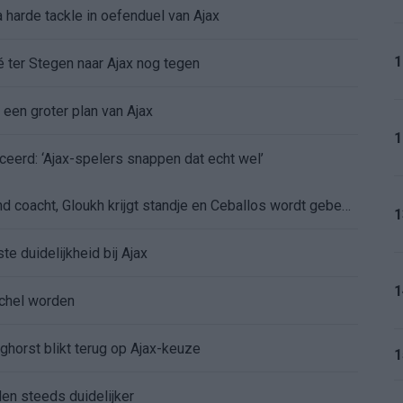
 harde tackle in oefenduel van Ajax
1
é ter Stegen naar Ajax nog tegen
 een groter plan van Ajax
1
ceerd: ‘Ajax-spelers snappen dat echt wel’
De eerste Míchel-dagen bij Ajax: Blind coacht, Gloukh krijgt standje en Ceballos wordt gebeld
1
e duidelijkheid bij Ajax
1
íchel worden
ghorst blikt terug op Ajax-keuze
1
den steeds duidelijker