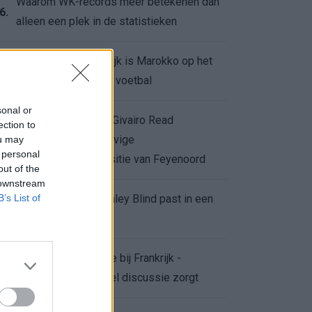
Waarom WK-records meer betekenen dan
6.
alleen een plek in de statistieken
Voor de Schilderswijk is Marokko op het
7.
WK meer dan alleen voetbal
sonal or
Afgewezen bod op Givairo Read
ection to
onderstreept de stevige
ou may
8.
 personal
onderhandelingspositie van Feyenoord
out of the
 downstream
B’s List of
De terugkeer van Daley Blind past in een
9.
groter plan van Ajax
Waarom de arbitrage bij Frankrijk -
0.
Marokko voor zoveel discussie zorgt