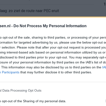
1
aag: zo ziet de route naar PEC eruit
bleef Ajax met lege handen achter
1
tsen.nl -
Do Not Process My Personal Information
Ajax verlaten
to opt-out of the sale, sharing to third parties, or processing of your per
formation for targeted advertising by us, please use the below opt-out s
r selection. Please note that after your opt-out request is processed y
1
e keus als Ajax-aanvoerder’
eing interest-based ads based on personal information utilized by us or
disclosed to third parties prior to your opt-out. You may separately opt-
 bestuurlijke Ajax-fase
losure of your personal information by third parties on the IAB’s list of
. This information may also be disclosed by us to third parties on the
IA
1
Participants
that may further disclose it to other third parties.
nse WK-spits op het lijstje van Ajax?
bij Ajax’
l Data Processing Opt Outs
2
mt met duidelijk antwoord
o opt-out of the Sharing of my personal data.