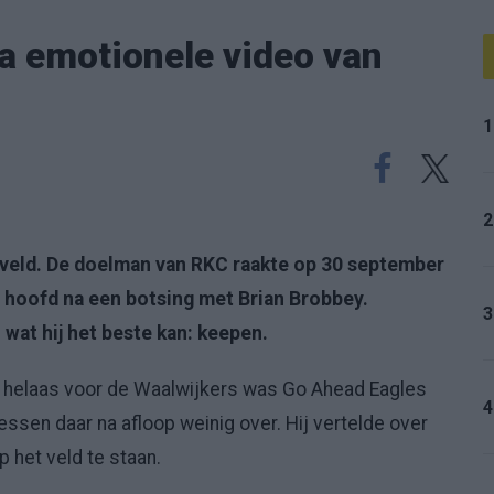
a emotionele video van
1
2
 veld. De doelman van RKC raakte op 30 september
n hoofd na een botsing met Brian Brobbey.
3
wat hij het beste kan: keepen.
 helaas voor de Waalwijkers was Go Ahead Eagles
4
ssen daar na afloop weinig over. Hij vertelde over
p het veld te staan.