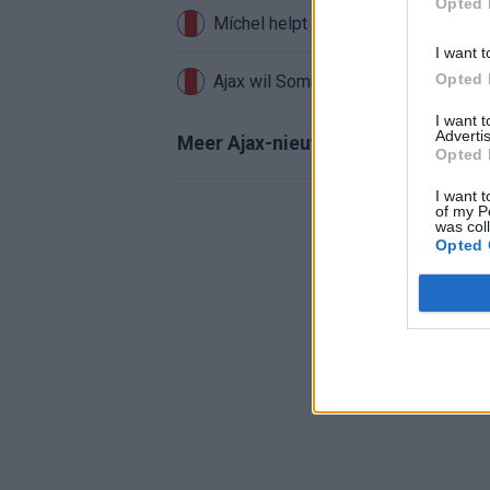
Opted 
Míchel helpt Ajax aan topkeeper: ‘Ak
I want t
Opted 
Ajax wil Sommer, maar Club Brugge 
I want 
Advertis
Meer Ajax-nieuws
Opted 
I want t
of my P
was col
Opted 