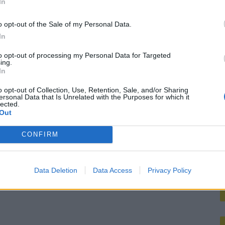
In
M
koord over Ter Stegen’
o opt-out of the Sale of my Personal Data.
In
mengt zich
to opt-out of processing my Personal Data for Targeted
ing.
In
o opt-out of Collection, Use, Retention, Sale, and/or Sharing
ersonal Data that Is Unrelated with the Purposes for which it
lected.
Out
CONFIRM
Data Deletion
Data Access
Privacy Policy