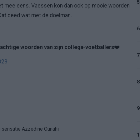
5
het mee eens. Vaessen kon dan ook op mooie woorden
. Dat deed wat met de doelman.
6
rachtige woorden van zijn collega-voetballers❤️
7
023
8
9
K-sensatie Azzedine Ounahi
1