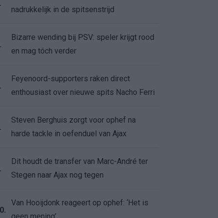
.
nadrukkelijk in de spitsenstrijd
Bizarre wending bij PSV: speler krijgt rood
.
en mag tóch verder
Feyenoord-supporters raken direct
.
enthousiast over nieuwe spits Nacho Ferri
Steven Berghuis zorgt voor ophef na
.
harde tackle in oefenduel van Ajax
Dit houdt de transfer van Marc-André ter
.
Stegen naar Ajax nog tegen
Van Hooijdonk reageert op ophef: ‘Het is
0.
geen mening’