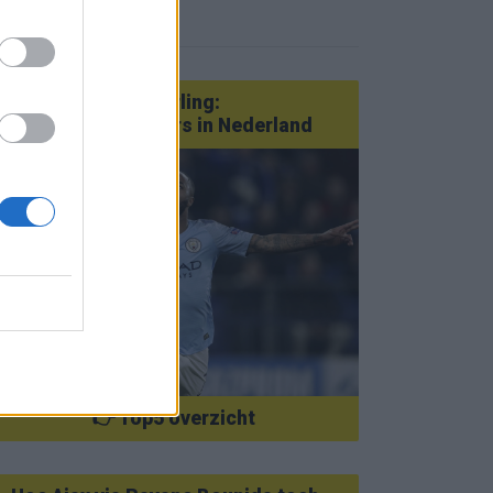
eer nieuws
Van Götze tot Sterling:
statementtransfers in Nederland
👉 Top5 overzicht