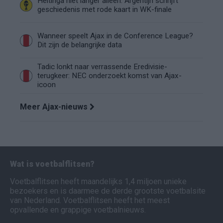
Heitinga niet langer alleen: Argentijn schrijft
geschiedenis met rode kaart in WK-finale
Wanneer speelt Ajax in de Conference League?
Dit zijn de belangrijke data
Tadic lonkt naar verrassende Eredivisie-
terugkeer: NEC onderzoekt komst van Ajax-
icoon
Meer Ajax-nieuws
Wat is voetbalflitsen?
Voetbalflitsen heeft maandelijks 1,4 miljoen unieke
bezoekers en is daarmee de derde grootste voetbalsite
van Nederland. Voetbalflitsen heeft het meest
opvallende en grappige voetbalnieuws.