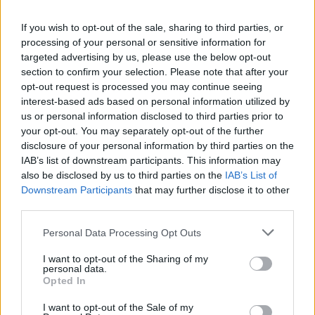
If you wish to opt-out of the sale, sharing to third parties, or
Hakim Ziyech verhuurt opnieuw luxe
processing of your personal or sensitive information for
appartement op Amsterdamse Zuidas
targeted advertising by us, please use the below opt-out
section to confirm your selection. Please note that after your
Marcos Leonardo laat eerste indruk achter bij
opt-out request is processed you may continue seeing
Ajax: 'Hier gaan fans van genieten'
interest-based ads based on personal information utilized by
us or personal information disclosed to third parties prior to
your opt-out. You may separately opt-out of the further
Resterend oefenprogramma Ajax: waar zijn de
duels te zien
disclosure of your personal information by third parties on the
IAB’s list of downstream participants. This information may
also be disclosed by us to third parties on the
IAB’s List of
Ajax groeit onder Míchel, maar transfermarkt
Downstream Participants
that may further disclose it to other
blijft cruciaal
third parties.
Ajax-talent Mohamed Abdalla schrijft Europese
Personal Data Processing Opt Outs
geschiedenis
I want to opt-out of the Sharing of my
personal data.
Opted In
Shane Kluivert krijgt kans van Flick en begint in
de basis bij FC Barcelona
I want to opt-out of the Sale of my