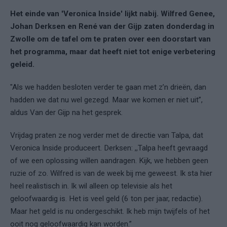
Het einde van 'Veronica Inside' lijkt nabij. Wilfred Genee,
Johan Derksen en René van der Gijp zaten donderdag in
Zwolle om de tafel om te praten over een doorstart van
het programma, maar dat heeft niet tot enige verbetering
geleid.
"Als we hadden besloten verder te gaan met z’n drieën, dan
hadden we dat nu wel gezegd. Maar we komen er niet uit”,
aldus Van der Gijp na het gesprek.
Vrijdag praten ze nog verder met de directie van Talpa, dat
Veronica Inside produceert. Derksen: ,,Talpa heeft gevraagd
of we een oplossing willen aandragen. Kijk, we hebben geen
ruzie of zo. Wilfred is van de week bij me geweest. Ik sta hier
heel realistisch in. Ik wil alleen op televisie als het
geloofwaardig is. Het is veel geld (6 ton per jaar, redactie).
Maar het geld is nu ondergeschikt. Ik heb mijn twijfels of het
ooit nog geloofwaardig kan worden.”