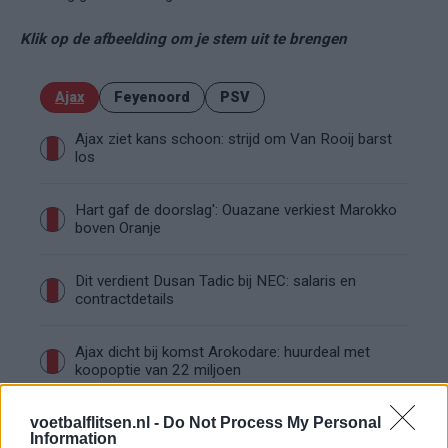
Klik op de afbeelding om je stem uit te brengen
Ajax
Feyenoord
PSV
Ajax ziet kans schoon: strijd om Van Rooij barst
los
Hart gaf de doorslag': Ouazane verkiest Marokko
boven Oranje
Dit verdient Dusan Tadic bij NEC: salaris en
contractdetails
Ajax dicht bij komst Arokodare: huurdeal met
koopoptie van 22 miljoen
voetbalflitsen.nl -
Ajax helpt Burnley uit de brand met afgeknipte
Do Not Process My Personal
Information
sokken na blunder met tenues