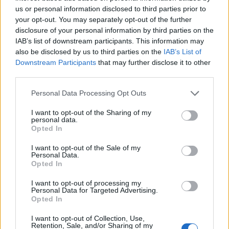
Blind kan bij Ajax de speler naast Míchel worden
us or personal information disclosed to third parties prior to
your opt-out. You may separately opt-out of the further
disclosure of your personal information by third parties on the
“Twente was toen niet haalbaar”: Weghorst blikt
IAB’s list of downstream participants. This information may
terug op Ajax-keuze
also be disclosed by us to third parties on the
IAB’s List of
Downstream Participants
that may further disclose it to other
third parties.
De transferprioriteiten van Ajax worden steeds
duidelijker
Personal Data Processing Opt Outs
Ajax begint voorbereiding met nederlaag: zo ziet
I want to opt-out of the Sharing of my
de route naar PEC eruit
personal data.
Opted In
Zo overtuigde PSV Sven Mijnans en bleef Ajax
I want to opt-out of the Sale of my
Personal Data.
met lege handen achter
Opted In
Waarom steeds meer sleutelfiguren Ajax
I want to opt-out of processing my
Personal Data for Targeted Advertising.
verlaten
Opted In
I want to opt-out of Collection, Use,
Steijn: ‘Bergwijn was niet mijn eerste keus als
Retention, Sale, and/or Sharing of my
Ajax-aanvoerder’