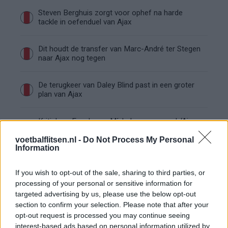
Steven Berghuis zorgt voor ophef na harde
tackle in oefenduel van Ajax
Dit houdt de transfer van Marc-André ter Stegen
naar Ajax nog tegen
De terugkeer van Daley Blind past in een groter
plan van Ajax
Kritiek op Engels van Míchel genuanceerd: ‘Ajax-
spelers snappen dat echt wel’
voetbalflitsen.nl -
Do Not Process My Personal
Information
De eerste Míchel-dagen bij Ajax: Blind coacht,
Gloukh krijgt standje en Ceballos wordt gebeld
If you wish to opt-out of the sale, sharing to third parties, or
processing of your personal or sensitive information for
Steur kiest voor Newcastle na gemiste
targeted advertising by us, please use the below opt-out
duidelijkheid bij Ajax
section to confirm your selection. Please note that after your
opt-out request is processed you may continue seeing
interest-based ads based on personal information utilized by