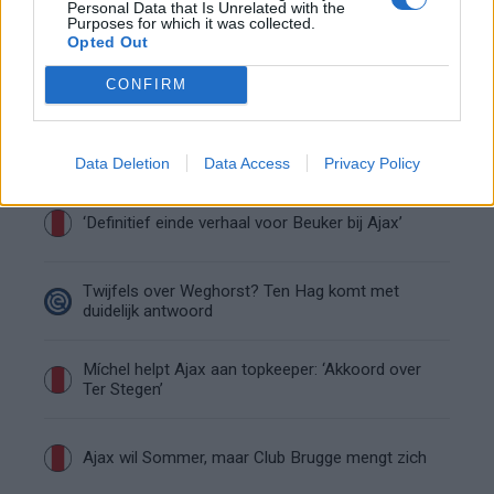
Personal Data that Is Unrelated with the
Purposes for which it was collected.
Opted Out
Van Gaal-vertrek markeert einde van bestuurlijke
Ajax-fase
CONFIRM
Wie is Federico Viñas, de Uruguayaanse WK-
spits op het lijstje van Ajax?
Data Deletion
Data Access
Privacy Policy
‘Definitief einde verhaal voor Beuker bij Ajax’
Twijfels over Weghorst? Ten Hag komt met
duidelijk antwoord
Míchel helpt Ajax aan topkeeper: ‘Akkoord over
Ter Stegen’
Ajax wil Sommer, maar Club Brugge mengt zich