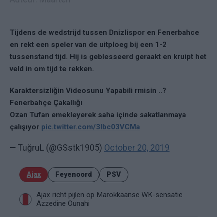
Tijdens de wedstrijd tussen Dnizlispor en Fenerbahce
en rekt een speler van de uitploeg bij een 1-2
tussenstand tijd. Hij is geblesseerd geraakt en kruipt het
veld in om tijd te rekken.
Karaktersizliğin Videosunu Yapabili rmisin ..?
Fenerbahçe Çakallığı
Ozan Tufan emekleyerek saha içinde sakatlanmaya
çalışıyor
pic.twitter.com/3lbc03VCMa
— TuğruL (@GSstk1905)
October 20, 2019
Ajax
Feyenoord
PSV
Ajax richt pijlen op Marokkaanse WK-sensatie
Azzedine Ounahi