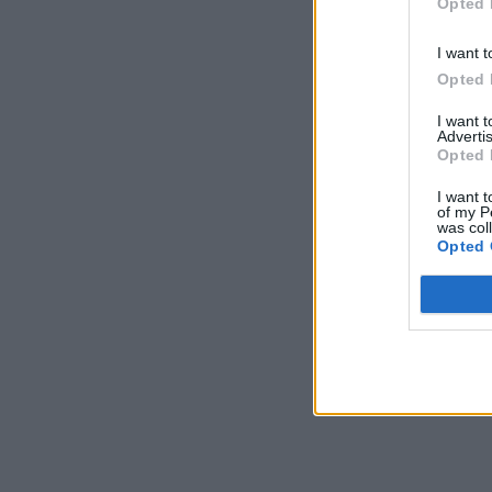
Opted 
I want t
Opted 
I want 
Advertis
Opted 
I want t
of my P
was col
Opted 