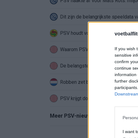
PSV haakte af voor Mats Rots: miljo
Dit zijn de belangrijkste speeldata
PSV houdt voet bij stuk in Saibari-de
voetbalfli
If you wish 
Waarom PSV niet langer verkoopt w
sensitive in
confirm you
De belangstelling voor Saibari zegt 
continue se
information 
further disc
Robben zet bij FC Groningen stap ri
participants
Downstream 
PSV krijgt door Como pot 2-status, m
Meer PSV-nieuws
Persona
I want t