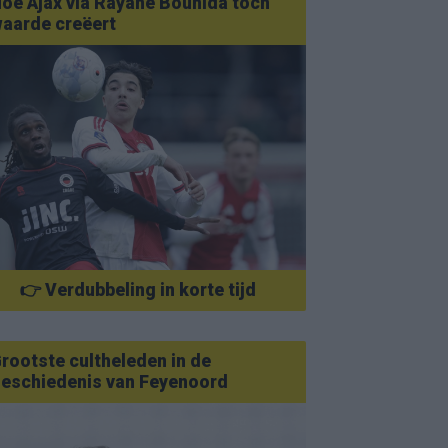
oe Ajax via Rayane Bounida toch
aarde creëert
👉 Verdubbeling in korte tijd
rootste cultheleden in de
eschiedenis van Feyenoord