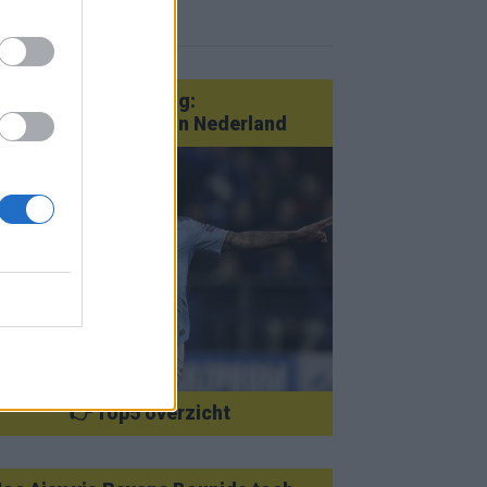
r nieuws
an Götze tot Sterling:
tatementtransfers in Nederland
👉 Top5 overzicht