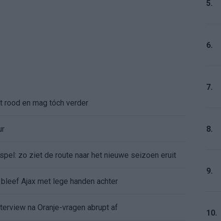
5.
6.
7.
gt rood en mag tóch verder
ur
8.
pel: zo ziet de route naar het nieuwe seizoen eruit
9.
bleef Ajax met lege handen achter
nterview na Oranje-vragen abrupt af
10.