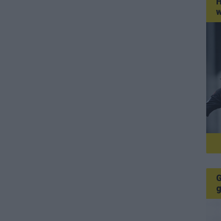
H
w
G
g