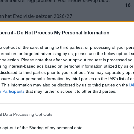
enentransfer legt probleem voor Eredivisie-top bloot
16.
 van het Eredivisie-seizoen 2026/27
17.
al en dwingt Bayern tot alternatief plan
tsen.nl -
Do Not Process My Personal Information
to opt-out of the sale, sharing to third parties, or processing of your per
anneer de markt daarom vraagt
formation for targeted advertising by us, please use the below opt-out s
r selection. Please note that after your opt-out request is processed y
18.
iets over de positie van PSV in Europa
eing interest-based ads based on personal information utilized by us or
disclosed to third parties prior to your opt-out. You may separately opt-
losure of your personal information by third parties on the IAB’s list of
chting serieuzer trainerswerk
. This information may also be disclosed by us to third parties on the
IA
19.
Participants
that may further disclose it to other third parties.
aar voordeel blijft beperkt
l Data Processing Opt Outs
20.
o opt-out of the Sharing of my personal data.