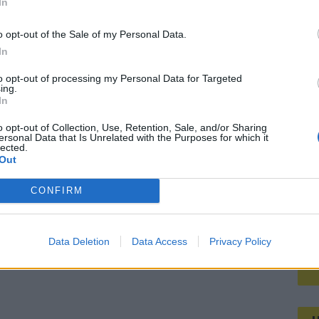
In
Mee
o opt-out of the Sale of my Personal Data.
In
V
to opt-out of processing my Personal Data for Targeted
s
ing.
In
o opt-out of Collection, Use, Retention, Sale, and/or Sharing
ersonal Data that Is Unrelated with the Purposes for which it
lected.
Out
CONFIRM
Data Deletion
Data Access
Privacy Policy