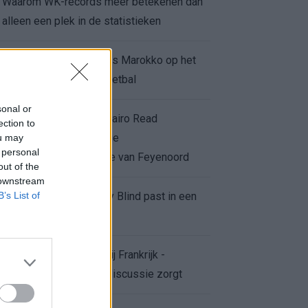
Waarom WK-records meer betekenen dan
alleen een plek in de statistieken
Voor de Schilderswijk is Marokko op het
WK meer dan alleen voetbal
sonal or
Afgewezen bod op Givairo Read
ection to
onderstreept de stevige
ou may
 personal
onderhandelingspositie van Feyenoord
out of the
 downstream
B’s List of
De terugkeer van Daley Blind past in een
groter plan van Ajax
Waarom de arbitrage bij Frankrijk -
Marokko voor zoveel discussie zorgt