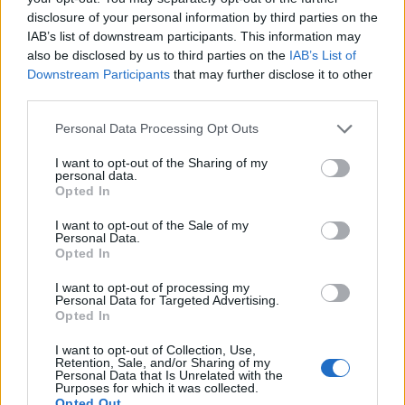
terug op Ajax-keuze
disclosure of your personal information by third parties on the
IAB’s list of downstream participants. This information may
also be disclosed by us to third parties on the
IAB’s List of
De transferprioriteiten van Ajax worden steeds
duidelijker
Downstream Participants
that may further disclose it to other
third parties.
Ajax begint voorbereiding met nederlaag: zo ziet
Personal Data Processing Opt Outs
de route naar PEC eruit
I want to opt-out of the Sharing of my
personal data.
Zo overtuigde PSV Sven Mijnans en bleef Ajax
Opted In
met lege handen achter
I want to opt-out of the Sale of my
Personal Data.
Waarom steeds meer sleutelfiguren Ajax
Opted In
verlaten
I want to opt-out of processing my
Personal Data for Targeted Advertising.
Steijn: ‘Bergwijn was niet mijn eerste keus als
Opted In
Ajax-aanvoerder’
I want to opt-out of Collection, Use,
Retention, Sale, and/or Sharing of my
Personal Data that Is Unrelated with the
Van Gaal-vertrek markeert einde van bestuurlijke
Purposes for which it was collected.
Ajax-fase
Opted Out