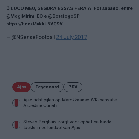
Ô LOCO MEU, SEGURA ESSAS FERA AÍ Foi sábado, entre
@MogiMirim_EC e @BotafogoSP
https://t.co/MakhU5VQ9V
— @NSenseFootball
24 July 2017
Ajax
Feyenoord
PSV
Ajax richt pijlen op Marokkaanse WK-sensatie
Azzedine Ounahi
Steven Berghuis zorgt voor ophef na harde
tackle in oefenduel van Ajax