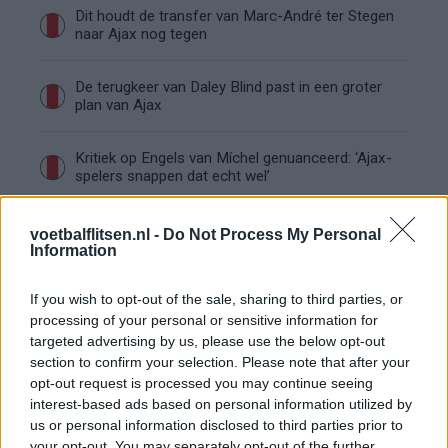
Dit houdt de transfer van Marc-André ter Stegen
naar Ajax nog tegen
De terugkeer van Daley Blind past in een groter
plan van Ajax
Kritiek op Engels van Míchel genuanceerd: ‘Ajax-
spelers snappen dat echt wel’
De eerste Míchel-dagen bij Ajax: Blind coacht,
voetbalflitsen.nl -
Do Not Process My Personal
Gloukh krijgt standje en Ceballos wordt gebeld
Information
Steur kiest voor Newcastle na gemiste
If you wish to opt-out of the sale, sharing to third parties, or
duidelijkheid bij Ajax
processing of your personal or sensitive information for
targeted advertising by us, please use the below opt-out
section to confirm your selection. Please note that after your
Blind kan bij Ajax de speler naast Míchel worden
opt-out request is processed you may continue seeing
interest-based ads based on personal information utilized by
us or personal information disclosed to third parties prior to
“Twente was toen niet haalbaar”: Weghorst blikt
your opt-out. You may separately opt-out of the further