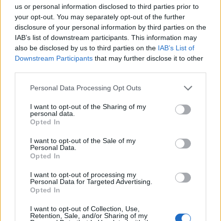
us or personal information disclosed to third parties prior to
Ajax-talent Mohamed Abdalla schrijft Europese
your opt-out. You may separately opt-out of the further
geschiedenis
disclosure of your personal information by third parties on the
IAB’s list of downstream participants. This information may
Shane Kluivert krijgt kans van Flick en begint in
also be disclosed by us to third parties on the
IAB’s List of
de basis bij FC Barcelona
Downstream Participants
that may further disclose it to other
third parties.
Servische media vergelijken Ajax-talent Abdellah
Personal Data Processing Opt Outs
Ouazane met Lionel Messi
I want to opt-out of the Sharing of my
personal data.
Ajax zet grote stap richting volgende ronde na
Opted In
ruime zege op Vojvodina
I want to opt-out of the Sale of my
Personal Data.
Dusan Tadic kijkt met bijzondere gevoelens naar
Opted In
Ajax - Vojvodina
I want to opt-out of processing my
Personal Data for Targeted Advertising.
Zo veranderde de relatie tussen Rafael van der
Opted In
Vaart en Sylvie Meis door de jaren heen
I want to opt-out of Collection, Use,
Retention, Sale, and/or Sharing of my