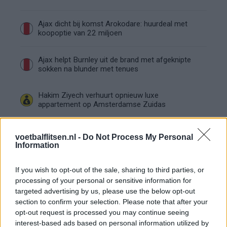
Ajax dicht bij komst Arokodare: huurdeal met
koopoptie van 22 miljoen
Ajax helpt Burnley uit de brand met afgeknipte
sokken na blunder met tenues
Hakim Ziyech verhuurt opnieuw luxe
appartement op Amsterdamse Zuidas
Marcos Leonardo laat eerste indruk achter bij
voetbalflitsen.nl -
Do Not Process My Personal
Ajax: 'Hier gaan fans van genieten'
Information
Resterend oefenprogramma Ajax: waar zijn de
If you wish to opt-out of the sale, sharing to third parties, or
duels te zien
processing of your personal or sensitive information for
targeted advertising by us, please use the below opt-out
section to confirm your selection. Please note that after your
Ajax groeit onder Míchel, maar transfermarkt
blijft cruciaal
opt-out request is processed you may continue seeing
interest-based ads based on personal information utilized by