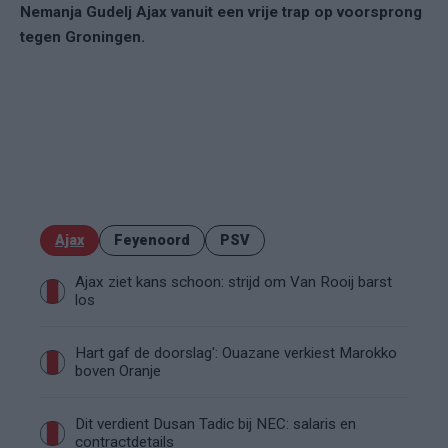
Nemanja Gudelj Ajax vanuit een vrije trap op voorsprong
tegen Groningen.
Ajax
Feyenoord
PSV
Ajax ziet kans schoon: strijd om Van Rooij barst
los
Hart gaf de doorslag': Ouazane verkiest Marokko
boven Oranje
Dit verdient Dusan Tadic bij NEC: salaris en
contractdetails