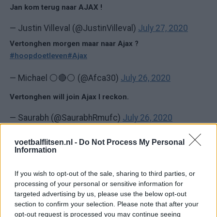
Jan kom terug naar AJAX !
— Justin Villeval (@JustinVilleval)
July 27, 2020
Vertonghen morgen maar naar Ajax ?
#hoopdoetleven
#Ajax
— Michael ⚪🔴⚪ (@Afca30)
July 26, 2020
Vertonghen will join Ajax I reckon.
— Saurabh (@SaurabhRmufc)
July 26, 2020
Ik heb heel stiekem toch een heel klein beetje hoop dat
voetbalflitsen.nl -
Do Not Process My Personal
Vertonghen terug keert
Information
— Mats (@Matssvd)
July 27, 2020
If you wish to opt-out of the sale, sharing to third parties, or
processing of your personal or sensitive information for
Ajax
Feyenoord
PSV
targeted advertising by us, please use the below opt-out
section to confirm your selection. Please note that after your
Ajax richt pijlen op Marokkaanse WK-sensatie
opt-out request is processed you may continue seeing