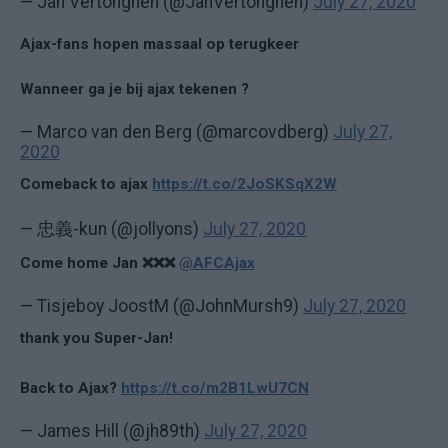
— Jan Vertonghen (@JanVertonghen)
July 27, 2020
Ajax-fans hopen massaal op terugkeer
Wanneer ga je bij ajax tekenen ?
— Marco van den Berg (@marcovdberg)
July 27,
2020
Comeback to ajax
https://t.co/2JoSKSqX2W
— 忠義-kun (@jollyons)
July 27, 2020
Come home Jan ❌❌❌
@AFCAjax
— Tisjeboy JoostM (@JohnMursh9)
July 27, 2020
thank you Super-Jan!
Back to Ajax?
https://t.co/m2B1LwU7CN
— James Hill (@jh89th)
July 27, 2020