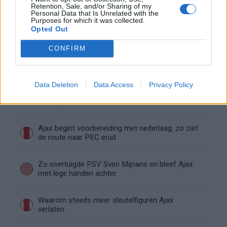
Retention, Sale, and/or Sharing of my
Personal Data that Is Unrelated with the
Purposes for which it was collected.
Blind kan bij Ajax de speler naast Míchel worden
Opted Out
CONFIRM
“Twente was toen niet haalbaar”: Weghorst blikt
terug op Ajax-keuze
Data Deletion
Data Access
Privacy Policy
De transferprioriteiten van Ajax worden steeds
duidelijker
Ajax begint voorbereiding met nederlaag: zo ziet
de route naar PEC eruit
Zo overtuigde PSV Sven Mijnans en bleef Ajax
met lege handen achter
Waarom steeds meer sleutelfiguren Ajax
verlaten