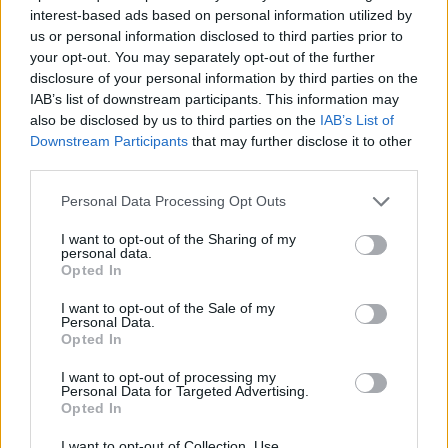
Azzedine Ounahi
interest-based ads based on personal information utilized by
us or personal information disclosed to third parties prior to
your opt-out. You may separately opt-out of the further
Steven Berghuis zorgt voor ophef na harde
disclosure of your personal information by third parties on the
tackle in oefenduel van Ajax
IAB’s list of downstream participants. This information may
also be disclosed by us to third parties on the
IAB’s List of
Dit houdt de transfer van Marc-André ter Stegen
Downstream Participants
that may further disclose it to other
naar Ajax nog tegen
third parties.
Personal Data Processing Opt Outs
De terugkeer van Daley Blind past in een groter
plan van Ajax
I want to opt-out of the Sharing of my
personal data.
Opted In
Kritiek op Engels van Míchel genuanceerd: ‘Ajax-
spelers snappen dat echt wel’
I want to opt-out of the Sale of my
Personal Data.
Opted In
De eerste Míchel-dagen bij Ajax: Blind coacht,
Gloukh krijgt standje en Ceballos wordt gebeld
I want to opt-out of processing my
Personal Data for Targeted Advertising.
Opted In
Steur kiest voor Newcastle na gemiste
duidelijkheid bij Ajax
I want to opt-out of Collection, Use,