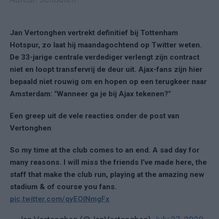
Jan Vertonghen vertrekt definitief bij Tottenham
Hotspur, zo laat hij maandagochtend op Twitter weten.
De 33-jarige centrale verdediger verlengt zijn contract
niet en loopt transfervrij de deur uit. Ajax-fans zijn hier
bepaald niet rouwig om en hopen op een terugkeer naar
Amsterdam: "Wanneer ga je bij Ajax tekenen?"
Een greep uit de vele reacties onder de post van
Vertonghen
So my time at the club comes to an end. A sad day for
many reasons. I will miss the friends I’ve made here, the
staff that make the club run, playing at the amazing new
stadium & of course you fans.
pic.twitter.com/qyEOlNmgFx