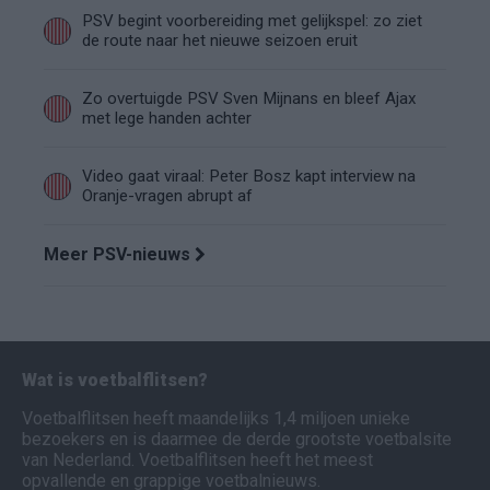
PSV begint voorbereiding met gelijkspel: zo ziet
de route naar het nieuwe seizoen eruit
Zo overtuigde PSV Sven Mijnans en bleef Ajax
met lege handen achter
Video gaat viraal: Peter Bosz kapt interview na
Oranje-vragen abrupt af
Meer PSV-nieuws
Wat is voetbalflitsen?
Voetbalflitsen heeft maandelijks 1,4 miljoen unieke
bezoekers en is daarmee de derde grootste voetbalsite
van Nederland. Voetbalflitsen heeft het meest
opvallende en grappige voetbalnieuws.