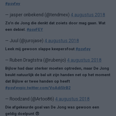
#psvfey
— jasper onbekend (@tendmex)
4 augustus 2018
Zo'n de Jong die denkt dat zoiets door mag gaan. Wat
een debiel.
#psvFEY
— Juul (@jurojase)
4 augustus 2018
Leek mij gewoon slappe keepersfout
#psvfey
— Ruben Dragtstra (@rubenjo)
4 augustus 2018
Bijlow had daar sterker moeten optreden, maar De Jong
beukt natuurlijk de bal uit zijn handen net op het moment
dat Bijlow er twee handen op heeft
#psvfey
pic.twitter.com/VoAdi5IrB2
— Roodzand (@Artoo86)
4 augustus 2018
Die afgekeurde goal van De Jong was gewoon een
geldig doelpunt 😠