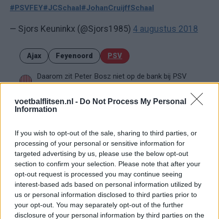
#PSVFEY
#JCSchaal
#JohanCruijffSchaal
— Sjors Keuninkx (@Sjors1985)
4 augustus 2018
Ajax
Feyenoord
PSV
Daarom zit Peter Bosz niet op de bank bij PSV
tegen FC Eindhoven
voetbalflitsen.nl -
Do Not Process My Personal
Information
Welke keeper kiest FC Twente als Drommel
afhaakt? Deze opties heeft Ten Hag
If you wish to opt-out of the sale, sharing to third parties, or
processing of your personal or sensitive information for
PSV-shirts zorgen voor hilariteit tijdens
targeted advertising by us, please use the below opt-out
Rotterdams Zomercarnaval: 'Dat kan hier niet'
section to confirm your selection. Please note that after your
opt-out request is processed you may continue seeing
Zorgen nemen toe bij PSV: Bosz snoeihard, fans
interest-based ads based on personal information utilized by
eisen defensieve versterkingen
us or personal information disclosed to third parties prior to
your opt-out. You may separately opt-out of the further
Ooit de toekomst van PSV, nu op weg naar de
disclosure of your personal information by third parties on the