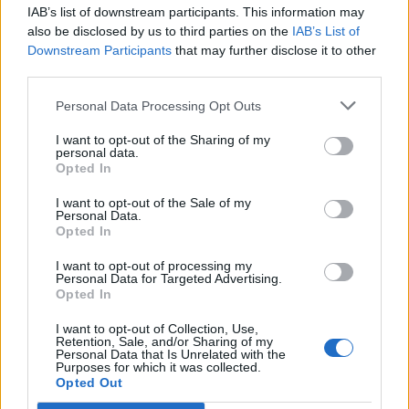
uitgang: het verhaal van Babadi
IAB’s list of downstream participants. This information may
also be disclosed by us to third parties on the
IAB’s List of
Downstream Participants
that may further disclose it to other
Van Bommel begint bij België met achterstand:
third parties.
niet tactisch, maar taalkundig
Personal Data Processing Opt Outs
Transferclausule Joey Veerman uitgelegd: voor
dit bedrag kan PSV'er vertrekken
I want to opt-out of the Sharing of my
personal data.
Opted In
Dit ziet de Belgische voetbalbond in Mark van
I want to opt-out of the Sale of my
Bommel als nieuwe bondscoach
Personal Data.
Opted In
Nieuw spoor voor PSV: Kostic duikt op als
I want to opt-out of processing my
serieuze optie
Personal Data for Targeted Advertising.
Opted In
Italiaanse media: Perisic wacht op telefoontje
I want to opt-out of Collection, Use,
van Internazionale
Retention, Sale, and/or Sharing of my
Personal Data that Is Unrelated with the
Purposes for which it was collected.
Bosz wil niets weten van Oranje: PSV-trainer
Opted Out
kapt interview abrupt af