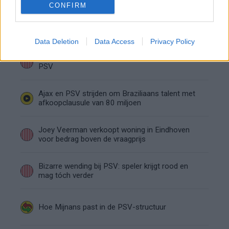
CONFIRM
Wanneer is de loting voor de Champions
League? PSV en Feyenoord weten dan hun
tegenstanders
Data Deletion
Data Access
Privacy Policy
Zo verliep de carrière van Armando Obispo bij
PSV
Ajax en PSV strijden om Braziliaans talent met
afkoopclausule van 80 miljoen
Joey Veerman verkoopt woning in Eindhoven
voor bedrag boven de vraagprijs
Bizarre wending bij PSV: speler krijgt rood en
mag tóch verder
Hoe Mijnans past in de PSV-structuur