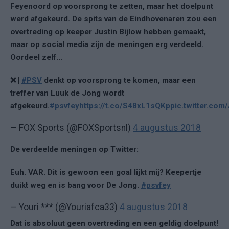
Feyenoord op voorsprong te zetten, maar het doelpunt
werd afgekeurd. De spits van de Eindhovenaren zou een
overtreding op keeper Justin Bijlow hebben gemaakt,
maar op social media zijn de meningen erg verdeeld.
Oordeel zelf...
❌ |
#PSV
denkt op voorsprong te komen, maar een
treffer van Luuk de Jong wordt
afgekeurd.
#psvfey
https://t.co/S48xL1sQKp
pic.twitter.co
— FOX Sports (@FOXSportsnl)
4 augustus 2018
De verdeelde meningen op Twitter:
Euh. VAR. Dit is gewoon een goal lijkt mij? Keepertje
duikt weg en is bang voor De Jong.
#psvfey
— Youri *** (@Youriafca33)
4 augustus 2018
Dat is absoluut geen overtreding en een geldig doelpunt!