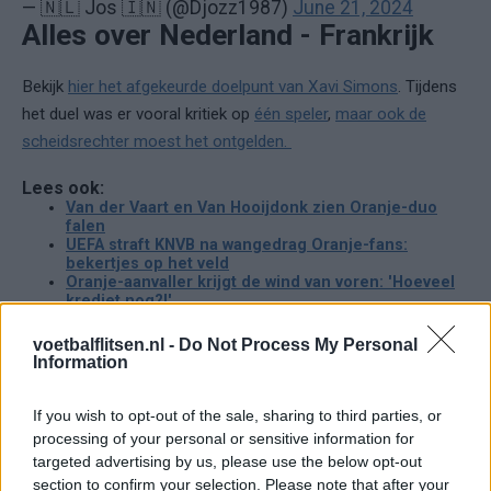
— 🇳🇱 Jos 🇮🇳 (@Djozz1987)
June 21, 2024
Alles over Nederland - Frankrijk
Bekijk
hier het afgekeurde doelpunt van Xavi Simons
. Tijdens
het duel was er vooral kritiek op
één speler
,
maar ook de
scheidsrechter moest het ontgelden.
Lees ook:
Van der Vaart en Van Hooijdonk zien Oranje-duo
falen
UEFA straft KNVB na wangedrag Oranje-fans:
bekertjes op het veld
Oranje-aanvaller krijgt de wind van voren: 'Hoeveel
krediet nog?!'
voetbalflitsen.nl -
Do Not Process My Personal
Ajax
Feyenoord
PSV
Information
Ajax ziet kans schoon: strijd om Van Rooij barst
If you wish to opt-out of the sale, sharing to third parties, or
los
processing of your personal or sensitive information for
targeted advertising by us, please use the below opt-out
Hart gaf de doorslag': Ouazane verkiest Marokko
section to confirm your selection. Please note that after your