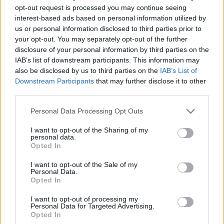
boven Oranje
opt-out request is processed you may continue seeing
interest-based ads based on personal information utilized by
us or personal information disclosed to third parties prior to
Dit verdient Dusan Tadic bij NEC: salaris en
your opt-out. You may separately opt-out of the further
contractdetails
disclosure of your personal information by third parties on the
IAB’s list of downstream participants. This information may
Ajax dicht bij komst Arokodare: huurdeal met
also be disclosed by us to third parties on the
IAB’s List of
koopoptie van 22 miljoen
Downstream Participants
that may further disclose it to other
third parties.
Ajax helpt Burnley uit de brand met afgeknipte
Personal Data Processing Opt Outs
sokken na blunder met tenues
I want to opt-out of the Sharing of my
personal data.
Hakim Ziyech verhuurt opnieuw luxe
Opted In
appartement op Amsterdamse Zuidas
I want to opt-out of the Sale of my
Personal Data.
Marcos Leonardo laat eerste indruk achter bij
Opted In
Ajax: 'Hier gaan fans van genieten'
I want to opt-out of processing my
Personal Data for Targeted Advertising.
Resterend oefenprogramma Ajax: waar zijn de
Opted In
duels te zien