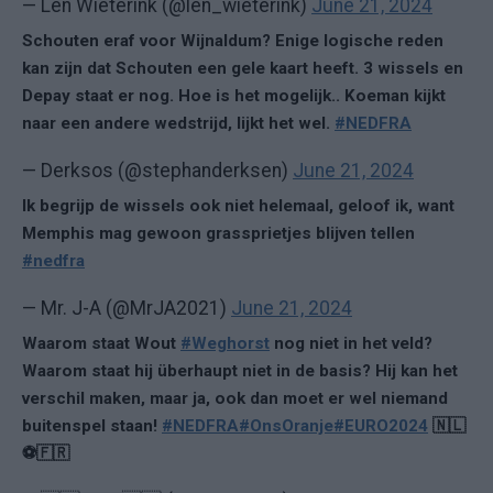
— Len Wieterink (@len_wieterink)
June 21, 2024
Schouten eraf voor Wijnaldum? Enige logische reden
kan zijn dat Schouten een gele kaart heeft. 3 wissels en
Depay staat er nog. Hoe is het mogelijk.. Koeman kijkt
naar een andere wedstrijd, lijkt het wel.
#NEDFRA
— Derksos (@stephanderksen)
June 21, 2024
Ik begrijp de wissels ook niet helemaal, geloof ik, want
Memphis mag gewoon grassprietjes blijven tellen
#nedfra
— Mr. J-A (@MrJA2021)
June 21, 2024
Waarom staat Wout
#Weghorst
nog niet in het veld?
Waarom staat hij überhaupt niet in de basis? Hij kan het
verschil maken, maar ja, ook dan moet er wel niemand
buitenspel staan!
#NEDFRA
#OnsOranje
#EURO2024
🇳🇱
⚽🇫🇷