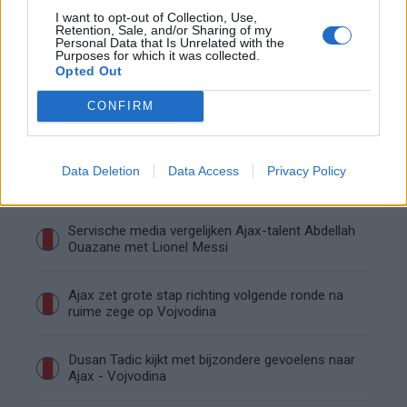
I want to opt-out of Collection, Use,
Retention, Sale, and/or Sharing of my
Ajax groeit onder Míchel, maar transfermarkt
Personal Data that Is Unrelated with the
blijft cruciaal
Purposes for which it was collected.
Opted Out
Ajax-talent Mohamed Abdalla schrijft Europese
CONFIRM
geschiedenis
Shane Kluivert krijgt kans van Flick en begint in
Data Deletion
Data Access
Privacy Policy
de basis bij FC Barcelona
Servische media vergelijken Ajax-talent Abdellah
Ouazane met Lionel Messi
Ajax zet grote stap richting volgende ronde na
ruime zege op Vojvodina
Dusan Tadic kijkt met bijzondere gevoelens naar
Ajax - Vojvodina