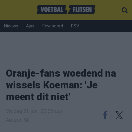
Nieuws
Ajax
Feyenoord
PSV
Oranje-fans woedend na
wissels Koeman: 'Je
meent dit niet'
Vrijdag 21 juni, 22:35 uur
Auteur: Sil