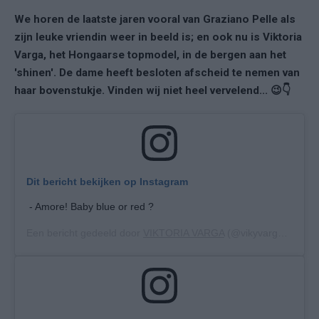
We horen de laatste jaren vooral van Graziano Pelle als
zijn leuke vriendin weer in beeld is; en ook nu is Viktoria
Varga, het Hongaarse topmodel, in de bergen aan het
'shinen'. De dame heeft besloten afscheid te nemen van
haar bovenstukje. Vinden wij niet heel vervelend... 😉👇
Dit bericht bekijken op Instagram
- Amore! Baby blue or red ?
Een bericht gedeeld door
VIKTORIA VARGA
(@vikyvarga) op
12