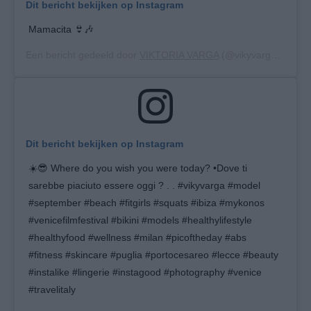
Dit bericht bekijken op Instagram
Mamacita 👙🎶
Een bericht gedeeld door
VIKTORIA VARGA
(@vikyvarga) op
27
Dit bericht bekijken op Instagram
☀️😎 Where do you wish you were today? •Dove ti
sarebbe piaciuto essere oggi ? . . #vikyvarga #model
#september #beach #fitgirls #squats #ibiza #mykonos
#venicefilmfestival #bikini #models #healthylifestyle
#healthyfood #wellness #milan #picoftheday #abs
#fitness #skincare #puglia #portocesareo #lecce #beauty
#instalike #lingerie #instagood #photography #venice
#travelitaly