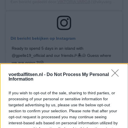
Een bericht gedeeld door
VIKTORIA VARGA
(@vikyvarga) op
5 
Dit bericht bekijken op Instagram
Ready to spend 5 days in an island with
@gpelle19_official and our friends🎉🏝🐚 Guess where
we are going ?!😜
Een bericht gedeeld door
VIKTORIA VARGA
(@vikyvarga) op
21
voetbalflitsen.nl -
Do Not Process My Personal
Information
If you wish to opt-out of the sale, sharing to third parties, or
Ajax
Feyenoord
PSV
processing of your personal or sensitive information for
targeted advertising by us, please use the below opt-out
Ajax richt pijlen op Marokkaanse WK-sensatie
section to confirm your selection. Please note that after your
Azzedine Ounahi
opt-out request is processed you may continue seeing
interest-based ads based on personal information utilized by
Steven Berghuis zorgt voor ophef na harde