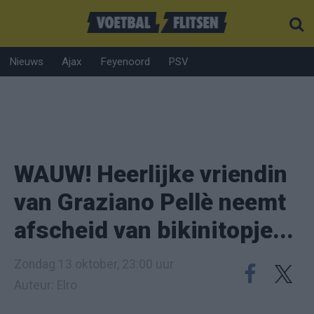
Nieuws
Ajax
Feyenoord
PSV
WAUW! Heerlijke vriendin
van Graziano Pellè neemt
afscheid van bikinitopje...
Zondag 13 oktober, 23:00 uur
Auteur: Elro