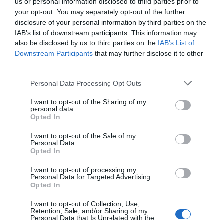
us or personal information disclosed to third parties prior to
tackle in oefenduel van Ajax
your opt-out. You may separately opt-out of the further
disclosure of your personal information by third parties on the
IAB’s list of downstream participants. This information may
Dit houdt de transfer van Marc-André ter Stegen
naar Ajax nog tegen
also be disclosed by us to third parties on the
IAB’s List of
Downstream Participants
that may further disclose it to other
third parties.
De terugkeer van Daley Blind past in een groter
plan van Ajax
Personal Data Processing Opt Outs
I want to opt-out of the Sharing of my
Kritiek op Engels van Míchel genuanceerd: ‘Ajax-
personal data.
spelers snappen dat echt wel’
Opted In
I want to opt-out of the Sale of my
De eerste Míchel-dagen bij Ajax: Blind coacht,
Personal Data.
Gloukh krijgt standje en Ceballos wordt gebeld
Opted In
I want to opt-out of processing my
Steur kiest voor Newcastle na gemiste
Personal Data for Targeted Advertising.
duidelijkheid bij Ajax
Opted In
I want to opt-out of Collection, Use,
Retention, Sale, and/or Sharing of my
Blind kan bij Ajax de speler naast Míchel worden
Personal Data that Is Unrelated with the